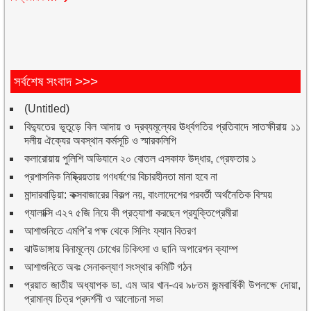
সর্বশেষ সংবাদ >>>
(Untitled)
বিদ্যুতের ভূতুড়ে বিল আদায় ও দ্রব্যমূল্যের ঊর্ধ্বগতির প্রতিবাদে সাতক্ষীরায় ১১
দলীয় ঐক্যের অবস্থান কর্মসূচি ও স্মারকলিপি
কলারোয়ায় পুলিশি অভিযানে ২০ বোতল এসকাফ উদ্ধার, গ্রেফতার ১
প্রশাসনিক নিষ্ক্রিয়তায় গণধর্ষণের বিচারহীনতা মানা হবে না
মান্দারবাড়িয়া: কক্সবাজারের বিকল্প নয়, বাংলাদেশের পরবর্তী অর্থনৈতিক বিস্ময়
গ্যালাক্সি এ২৭ ৫জি নিয়ে কী প্রত্যাশা করছেন প্রযুক্তিপ্রেমীরা
আশাশুনিতে এমপি’র পক্ষ থেকে সিলিং ফ্যান বিতরণ
ঝাউডাঙ্গায় বিনামূল্যে চোখের চিকিৎসা ও ছানি অপারেশন ক্যাম্প
আশাশুনিতে অবঃ সেনাকল্যাণ সংস্থার কমিটি গঠন
প্রয়াত জাতীয় অধ্যাপক ডা. এম আর খান-এর ৯৮তম জন্মবার্ষিকী উপলক্ষে দোয়া,
প্রামান্য চিত্র প্রদর্শনী ও আলোচনা সভা