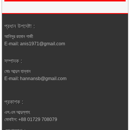
প্রধান উপদেষ্টা :
আনিসুর রহমান গাজী
E-mail: anis1971@gmail.com
সম্পাদক :
মোঃ আব্দুল হান্নান
E-mail: hannansb@gmail.com
প্রকাশক :
এস.এম আব্দুল্লাহ
মোবাইল: +88 01729 708079