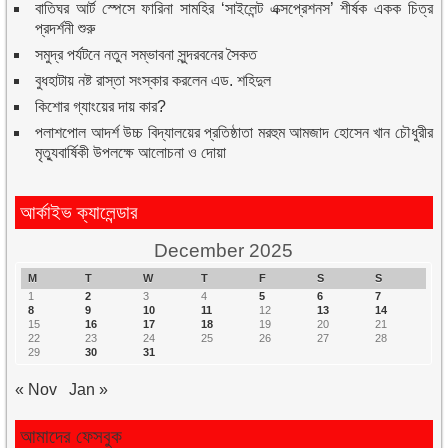
বাতিঘর আর্ট স্পেসে ফারিনা সামহির ‘সাইলেন্ট এক্সপ্রেশনস’ শীর্ষক একক চিত্র
প্রদর্শনী শুরু
সমুদ্র পর্যটনে নতুন সম্ভাবনা সুন্দরবনের সৈকত
বুধহাটায় নষ্ট রাস্তা সংস্কার করলেন এড. শহিদুল
কিশোর গ্যাংয়ের দায় কার?
পলাশপোল আদর্শ উচ্চ বিদ্যালয়ের প্রতিষ্ঠাতা মরহুম আমজাদ হোসেন খান চৌধুরীর
মৃত্যুবার্ষিকী উপলক্ষে আলোচনা ও দোয়া
আর্কাইভ ক্যালেন্ডার
December 2025
M
T
W
T
F
S
S
1
2
3
4
5
6
7
8
9
10
11
12
13
14
15
16
17
18
19
20
21
22
23
24
25
26
27
28
29
30
31
« Nov
Jan »
আমাদের ফেসবুক