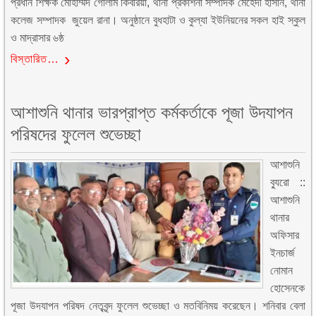
প্রধান শিক্ষক মোহাম্মদ গোলাম কিবরিয়া, থানা প্রকাশনা সম্পাদক মেহেদী হাসান, থানা
কলেজ সম্পাদক জুয়েল রানা। অনুষ্ঠানে বুধহাটা ও কুল্যা ইউনিয়নের সকল হাই স্কুল
ও মাদ্রাসার ৬ষ্ঠ
বিস্তারিত…
আশাশুনি থানার ভারপ্রাপ্ত কর্মকর্তাকে পূজা উদযাপন
পরিষদের ফুলেল শুভেচ্ছা
আশাশুনি
ব্যুরো ::
আশাশুনি
থানার
অফিসার
ইনচার্জ
নোমান
হোসেনকে
পূজা উদযাপন পরিষদ নেতৃবৃন্দ ফুলেল শুভেচ্ছা ও মতবিনিময় করেছেন। শনিবার বেলা