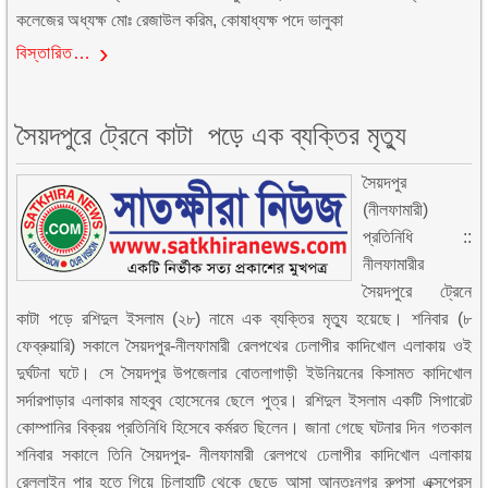
কলেজের অধ্যক্ষ মোঃ রেজাউল করিম, কোষাধ্যক্ষ পদে ভালুকা
বিস্তারিত…
সৈয়দপুরে ট্রেনে কাটা পড়ে এক ব্যক্তির মৃত্যু
সৈয়দপুর
(নীলফামারী)
প্রতিনিধি ::
নীলফামারীর
সৈয়দপুরে ট্রেনে
কাটা পড়ে রশিদুল ইসলাম (২৮) নামে এক ব্যক্তির মৃত্যু হয়েছে। শনিবার (৮
ফেব্রুয়ারি) সকালে সৈয়দপুর-নীলফামারী রেলপথের ঢেলাপীর কাদিখোল এলাকায় ওই
দুর্ঘটনা ঘটে। সে সৈয়দপুর উপজেলার বোতলাগাড়ী ইউনিয়নের কিসামত কাদিখোল
সর্দারপাড়ার এলাকার মাহবুব হোসেনের ছেলে পুত্র। রশিদুল ইসলাম একটি সিগারেট
কোম্পানির বিক্রয় প্রতিনিধি হিসেবে কর্মরত ছিলেন। জানা গেছে ঘটনার দিন গতকাল
শনিবার সকালে তিনি সৈয়দপুর- নীলফামারী রেলপথে ঢেলাপীর কাদিখোল এলাকায়
রেললাইন পার হতে গিয়ে চিলাহাটি থেকে ছেড়ে আসা আন্তঃনগর রুপসা এক্সপ্রেস