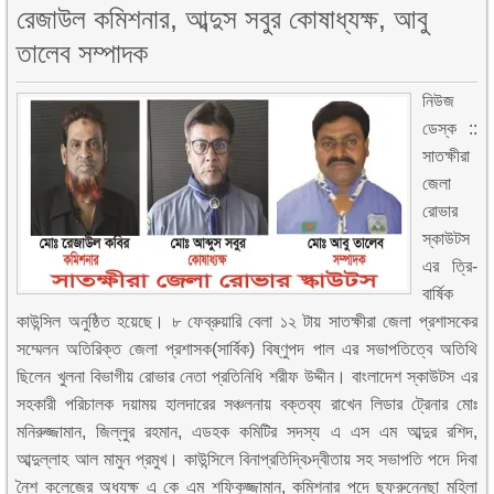
রেজাউল কমিশনার, আব্দুস সবুর কোষাধ্যক্ষ, আবু
তালেব সম্পাদক
নিউজ
ডেস্ক ::
সাতক্ষীরা
জেলা
রোভার
স্কাউটস
এর ত্রি-
বার্ষিক
কাউন্সিল অনুষ্ঠিত হয়েছে। ৮ ফেব্রুয়ারি বেলা ১২ টায় সাতক্ষীরা জেলা প্রশাসকের
সম্মেলন অতিরিক্ত জেলা প্রশাসক(সার্বিক) বিষ্ণুপদ পাল এর সভাপতিত্বে অতিথি
ছিলেন খুলনা বিভাগীয় রোভার নেতা প্রতিনিধি শরীফ উদ্দীন। বাংলাদেশ স্কাউটস এর
সহকারী পরিচালক দয়াময় হালদারের সঞ্চলনায় বক্তব্য রাখেন লিডার ট্রেনার মোঃ
মনিরুজ্জামান, জিল্লুর রহমান, এডহক কমিটির সদস্য এ এস এম আব্দুর রশিদ,
আব্দুল্লাহ আল মামুন প্রমুখ। কাউন্সিলে বিনাপ্রতিদ্বি›দ্বীতায় সহ সভাপতি পদে দিবা
নৈশ কলেজের অধ্যক্ষ এ কে এম শফিকুজ্জামান, কমিশনার পদে ছফরুন্নেছা মহিলা