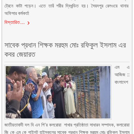
ট্রেনে কাটা পড়েন। এতে তারঁ শরীর দ্বিখন্ডিত হয়। সৈয়দপুর রেলওয়ে থানার
অফিসার কর্মকর্তা
বিস্তারিত…
সাবেক প্রধান শিক্ষক মরহুম মোঃ রফিকুল ইসলাম এর
কবর জেয়ারত
এম এ
আজিজ ::
বাংলাদেশ
জাতীয়তাবাদী দল বি এন পি’র কলরোয়া শাখার প্রতিষ্ঠাতা সাধারন সম্পাদক, কলারোয়া
জি কে এম কে পাইলট হাইস্কুলের সাবেক প্রধান শিক্ষক মরহুম মোঃ রফিকুল ইসলাম