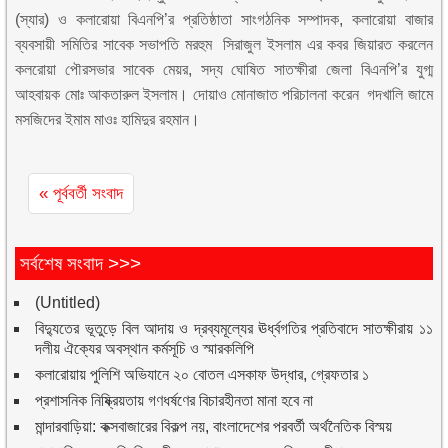
(স্যার) ও কলারোয়া বিএনপি’র প্রতিষ্ঠাতা সাংগঠনিক সম্পাদক, কলারোয়া বাজার
ব্যবসায়ী সমিতির সাবেক সভাপতি মরহুম সিরাজুল ইসলাম এর কবর জিয়ারত করলেন
কলরোয়া পৌরসভার সাবেক মেয়র, সদ্য ঘোষিত সাতক্ষীরা জেলা বিএনপি’র যুগ্ম
আহবায়ক মোঃ আকতারুল ইসলাম। দোয়াও মোনাজাত পরিচালনা করেন গদখালি জামে
মসজিদের ইমাম মাওঃ হামিদুর রহমান।
« পূর্ববর্তী সংবাদ
সর্বশেষ সংবাদ >>>
(Untitled)
বিদ্যুতের ভূতুড়ে বিল আদায় ও দ্রব্যমূল্যের ঊর্ধ্বগতির প্রতিবাদে সাতক্ষীরায় ১১
দলীয় ঐক্যের অবস্থান কর্মসূচি ও স্মারকলিপি
কলারোয়ায় পুলিশি অভিযানে ২০ বোতল এসকাফ উদ্ধার, গ্রেফতার ১
প্রশাসনিক নিষ্ক্রিয়তায় গণধর্ষণের বিচারহীনতা মানা হবে না
মান্দারবাড়িয়া: কক্সবাজারের বিকল্প নয়, বাংলাদেশের পরবর্তী অর্থনৈতিক বিস্ময়