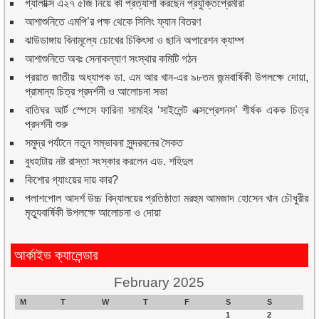
গ্যালাক্সি এ২৭ ৫জি নিয়ে কী প্রত্যাশা করছেন প্রযুক্তিপ্রেমীরা
আশাশুনিতে এমপি’র পক্ষ থেকে সিলিং ফ্যান বিতরণ
ঝাউডাঙ্গায় বিনামূল্যে চোখের চিকিৎসা ও ছানি অপারেশন ক্যাম্প
আশাশুনিতে অবঃ সেনাকল্যাণ সংস্থার কমিটি গঠন
প্রয়াত জাতীয় অধ্যাপক ডা. এম আর খান-এর ৯৮তম জন্মবার্ষিকী উপলক্ষে দোয়া,
প্রামান্য চিত্র প্রদর্শনী ও আলোচনা সভা
বাতিঘর আর্ট স্পেসে ফারিনা সামহির ‘সাইলেন্ট এক্সপ্রেশনস’ শীর্ষক একক চিত্র
প্রদর্শনী শুরু
সমুদ্র পর্যটনে নতুন সম্ভাবনা সুন্দরবনের সৈকত
বুধহাটায় নষ্ট রাস্তা সংস্কার করলেন এড. শহিদুল
কিশোর গ্যাংয়ের দায় কার?
পলাশপোল আদর্শ উচ্চ বিদ্যালয়ের প্রতিষ্ঠাতা মরহুম আমজাদ হোসেন খান চৌধুরীর
মৃত্যুবার্ষিকী উপলক্ষে আলোচনা ও দোয়া
আর্কাইভ ক্যালেন্ডার
February 2025
M
T
W
T
F
S
S
1
2