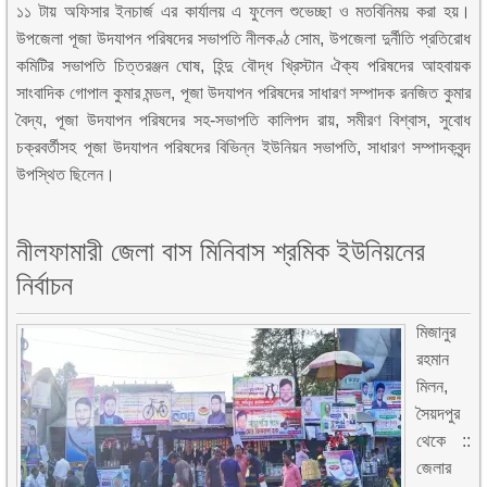
১১ টায় অফিসার ইনচার্জ এর কার্যালয় এ ফুলেল শুভেচ্ছা ও মতবিনিময় করা হয়।
উপজেলা পূজা উদযাপন পরিষদের সভাপতি নীলকণ্ঠ সোম, উপজেলা দুর্নীতি প্রতিরোধ
কমিটির সভাপতি চিত্তরঞ্জন ঘোষ, হিন্দু বৌদ্ধ খ্রিস্টান ঐক্য পরিষদের আহবায়ক
সাংবাদিক গোপাল কুমার মন্ডল, পূজা উদযাপন পরিষদের সাধারণ সম্পাদক রনজিত কুমার
বৈদ্য, পূজা উদযাপন পরিষদের সহ-সভাপতি কালিপদ রায়, সমীরণ বিশ্বাস, সুবোধ
চক্রবর্তীসহ পূজা উদযাপন পরিষদের বিভিন্ন ইউনিয়ন সভাপতি, সাধারণ সম্পাদকবৃন্দ
উপস্থিত ছিলেন।
নীলফামারী জেলা বাস মিনিবাস শ্রমিক ইউনিয়নের
নির্বাচন
মিজানুর
রহমান
মিলন,
সৈয়দপুর
থেকে ::
জেলার