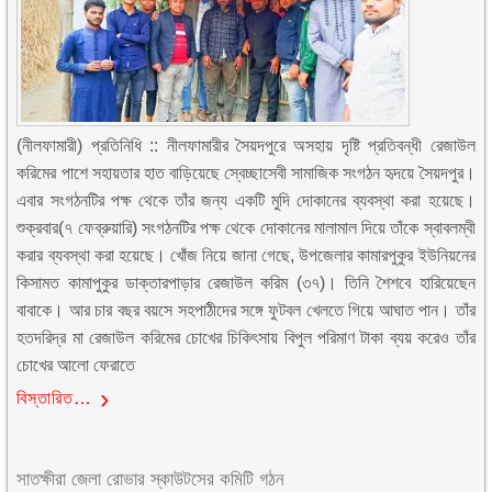
(নীলফামারী) প্রতিনিধি :: নীলফামারীর সৈয়দপুরে অসহায় দৃষ্টি প্রতিবন্ধী রেজাউল
করিমের পাশে সহায়তার হাত বাড়িয়েছে স্বেচ্ছাসেবী সামাজিক সংগঠন হৃদয়ে সৈয়দপুর।
এবার সংগঠনটির পক্ষ থেকে তাঁর জন্য একটি মুদি দোকানের ব্যবস্থা করা হয়েছে।
শুক্রবার(৭ ফেব্রুয়ারি) সংগঠনটির পক্ষ থেকে দোকানের মালামাল দিয়ে তাঁকে স্বাবলম্বী
করার ব্যবস্থা করা হয়েছে। খোঁজ নিয়ে জানা গেছে, উপজেলার কামারপুকুর ইউনিয়নের
কিসামত কামাপুকুর ডাক্তারপাড়ার রেজাউল করিম (৩৭)। তিনি শৈশবে হারিয়েছেন
বাবাকে। আর চার বছর বয়সে সহপাঠীদের সঙ্গে ফুটবল খেলতে গিয়ে আঘাত পান। তাঁর
হতদরিদ্র মা রেজাউল করিমের চোখের চিকিৎসায় বিপুল পরিমাণ টাকা ব্যয় করেও তাঁর
চোখের আলো ফেরাতে
বিস্তারিত…
সাতক্ষীরা জেলা রোভার স্কাউটসের কমিটি গঠন