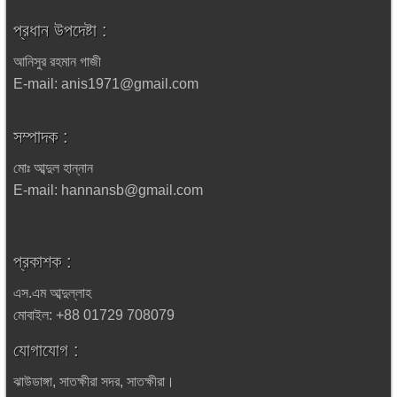
প্রধান উপদেষ্টা :
আনিসুর রহমান গাজী
E-mail: anis1971@gmail.com
সম্পাদক :
মোঃ আব্দুল হান্নান
E-mail: hannansb@gmail.com
প্রকাশক :
এস.এম আব্দুল্লাহ
মোবাইল: +88 01729 708079
যোগাযোগ :
ঝাউডাঙ্গা, সাতক্ষীরা সদর, সাতক্ষীরা।