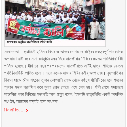
সংবাদদাতা :: ফ্যাসিস্ট হাসিনার বিচার ও তাদের দোশরদের রাষ্ট্রের গুরুত্বপূর্ণ পদ থেকে
অপসারণ দাবী করে নানা কর্মসূচির মধ্য দিয়ে সাতক্ষীরায় শিবিরের ৪৮তম প্রতিষ্ঠাবার্ষিকী
পালিত হয়েছে। দীর্ঘ ১৫ বছর পর প্রকাশ্যে সাতক্ষীরাতে এটিই ছাত্র শিবিরের ৪৮তম
প্রতিষ্ঠাবার্ষিকী পালিত হলো। এতে কয়েক হাজার শিবির কমীর্ অংশ নেয়। বৃহস্পতিবার
বিকাল সাড়ে ৩টায় শহরের তুফান কোম্পানি মোড় থেকে বর্ণাঢ্য র্যালিটি বের হয়ে শহরের
প্রধান সড়ক প্রদক্ষিণ করে খুলনা রোড মোড়ে এসে শেষ হয়। র্যালি শেষে সমাবেশে
সাতক্ষীরা শহর শিবিরের সভাপতি আল মামুন বলেন, ইসলামি ছাত্রশিবির একটি আদর্শিক
সংগঠন, আমাদের লক্ষ্যই হলো সৎ দক্ষ
বিস্তারিত…