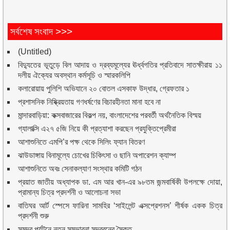
সর্বশেষ সংবাদ >>>
(Untitled)
বিদ্যুতের ভূতুড়ে বিল আদায় ও দ্রব্যমূল্যের ঊর্ধ্বগতির প্রতিবাদে সাতক্ষীরায় ১১
দলীয় ঐক্যের অবস্থান কর্মসূচি ও স্মারকলিপি
কলারোয়ায় পুলিশি অভিযানে ২০ বোতল এসকাফ উদ্ধার, গ্রেফতার ১
প্রশাসনিক নিষ্ক্রিয়তায় গণধর্ষণের বিচারহীনতা মানা হবে না
মান্দারবাড়িয়া: কক্সবাজারের বিকল্প নয়, বাংলাদেশের পরবর্তী অর্থনৈতিক বিস্ময়
গ্যালাক্সি এ২৭ ৫জি নিয়ে কী প্রত্যাশা করছেন প্রযুক্তিপ্রেমীরা
আশাশুনিতে এমপি’র পক্ষ থেকে সিলিং ফ্যান বিতরণ
ঝাউডাঙ্গায় বিনামূল্যে চোখের চিকিৎসা ও ছানি অপারেশন ক্যাম্প
আশাশুনিতে অবঃ সেনাকল্যাণ সংস্থার কমিটি গঠন
প্রয়াত জাতীয় অধ্যাপক ডা. এম আর খান-এর ৯৮তম জন্মবার্ষিকী উপলক্ষে দোয়া,
প্রামান্য চিত্র প্রদর্শনী ও আলোচনা সভা
বাতিঘর আর্ট স্পেসে ফারিনা সামহির ‘সাইলেন্ট এক্সপ্রেশনস’ শীর্ষক একক চিত্র
প্রদর্শনী শুরু
সমুদ্র পর্যটনে নতুন সম্ভাবনা সুন্দরবনের সৈকত