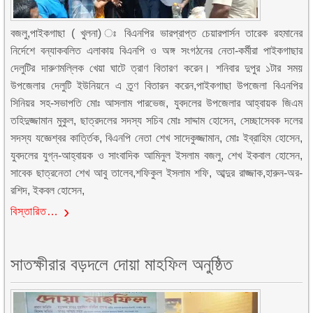
বজলু,পাইকগাছা ( খুলনা) ঃ বিএনপির ভারপ্রাপ্ত চেয়ারপার্সন তারেক রহমানের
নির্দেশে বন্যাকবলিত এলাকায় বিএনপি ও অঙ্গ সংগঠনের নেতা-কর্মীরা পাইকগাছার
দেলুটির দারুণমল্লিক খেয়া ঘাটে ত্রাণ বিতারণ করেন। শনিবার দুপুর ১টার সময়
উপজেলার দেলুটি ইউনিয়নে এ ত্র্ণ বিতারন করেন,পাইকগাছা উপজেলা বিএনপির
সিনিয়র সহ-সভাপতি মোঃ আসলাম পারভেজ, যুবদলের উপজেলার আহ্বায়ক জিএম
তহিদুজ্জামান মুকুল, ছাত্রদলের সদস্য সচিব মোঃ সাদ্দাম হোসেন, সেচ্ছাসেবক দলের
সদস্য যজ্ঞেশ্বর কার্ত্তিক, বিএনপি নেতা শেখ সাদেকুজ্জামান, মোঃ ইব্রাহিম হোসেন,
যুবদলের যুগ্ন-আহ্বায়ক ও সাংবাদিক আমিনুল ইসলাম বজলু, শেখ ইকবাল হোসেন,
সাবেক ছাত্রনেতা শেখ আবু তালেব,শফিকুল ইসলাম শফি, আব্দুর রাজ্জাক,হারুন-অর-
রশিদ, ইকবল হোসেন,
বিস্তারিত…
সাতক্ষীরার বড়দলে দোয়া মাহফিল অনুষ্ঠিত