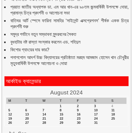
প্রয়াত জাতীয় অধ্যাপক ডা. এম আর খান-এর ৯৮তম জন্মবার্ষিকী উপলক্ষে দোয়া,
প্রামান্য চিত্র প্রদর্শনী ও আলোচনা সভা
বাতিঘর আর্ট স্পেসে ফারিনা সামহির ‘সাইলেন্ট এক্সপ্রেশনস’ শীর্ষক একক চিত্র
প্রদর্শনী শুরু
সমুদ্র পর্যটনে নতুন সম্ভাবনা সুন্দরবনের সৈকত
বুধহাটায় নষ্ট রাস্তা সংস্কার করলেন এড. শহিদুল
কিশোর গ্যাংয়ের দায় কার?
পলাশপোল আদর্শ উচ্চ বিদ্যালয়ের প্রতিষ্ঠাতা মরহুম আমজাদ হোসেন খান চৌধুরীর
মৃত্যুবার্ষিকী উপলক্ষে আলোচনা ও দোয়া
আর্কাইভ ক্যালেন্ডার
August 2024
M
T
W
T
F
S
S
1
2
3
4
5
6
7
8
9
10
11
12
13
14
15
16
17
18
19
20
21
22
23
24
25
26
27
28
29
30
31