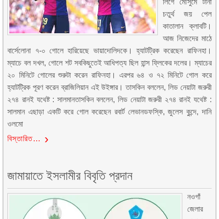
লিগে মৌসুমে টানা
চতুর্থ জয় পেল
কাতালান ক্লাবটি।
আজ নিজেদের মাঠে
বার্সেলোনা ৭-০ গোলে হারিয়েছে ভায়াদোলিদকে। হ্যাটট্রিক করেছেন রাফিনহা।
ম্যাচে বল দখল, গোলে শট সবকিছুতেই আধিপত্য ছিল হান্স ফ্লিকের দলের। ম্যাচের
২০ মিনিটে গোলের শুরুটা করেন রাফিনহা। এরপর ৬৪ ও ৭২ মিনিটে গোল করে
হ্যাটট্রিক পূরণ করেন ব্রাজিলিয়ান এই উইঙ্গার। তাসকিন বললেন, লিড নেয়াটা জরুরী
২৭৪ রানই যথেষ্ট : সালমানতাসকিন বললেন, লিড নেয়াটা জরুরী ২৭৪ রানই যথেষ্ট :
সালমান এছাড়া একটি করে গোল করেছেন রবার্ট লেভানডফস্কি, জুলেস কুন্দে, দানি
ওলমো
বিস্তারিত…
জামায়াতে ইসলামীর বিবৃতি প্রদান
নওগাঁ
জেলার