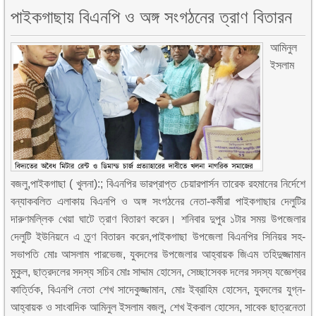
পাইকগাছায় বিএনপি ও অঙ্গ সংগঠনের ত্রাণ বিতারন
আমিনুল
ইসলাম
বজলু,পাইকগাছা ( খুলনা):; বিএনপির ভারপ্রাপ্ত চেয়ারপার্সন তারেক রহমানের নির্দেশে
বন্যাকবলিত এলাকায় বিএনপি ও অঙ্গ সংগঠনের নেতা-কর্মীরা পাইকগাছার দেলুটির
দারুণমল্লিক খেয়া ঘাটে ত্রাণ বিতারণ করেন। শনিবার দুপুর ১টার সময় উপজেলার
দেলুটি ইউনিয়নে এ ত্র্ণ বিতারন করেন,পাইকগাছা উপজেলা বিএনপির সিনিয়র সহ-
সভাপতি মোঃ আসলাম পারভেজ, যুবদলের উপজেলার আহ্বায়ক জিএম তহিদুজ্জামান
মুকুল, ছাত্রদলের সদস্য সচিব মোঃ সাদ্দাম হোসেন, সেচ্ছাসেবক দলের সদস্য যজ্ঞেশ্বর
কার্ত্তিক, বিএনপি নেতা শেখ সাদেকুজ্জামান, মোঃ ইব্রাহিম হোসেন, যুবদলের যুগ্ন-
আহ্বায়ক ও সাংবাদিক আমিনুল ইসলাম বজলু, শেখ ইকবাল হোসেন, সাবেক ছাত্রনেতা