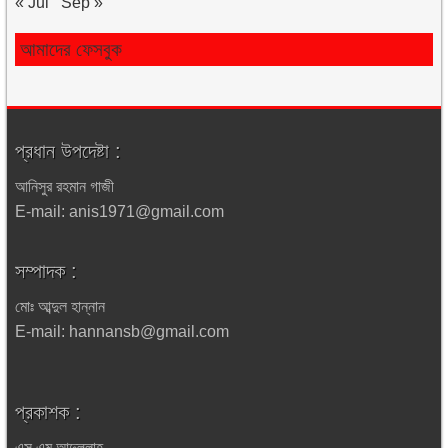
« Jul
Sep »
আমাদের ফেসবুক
প্রধান উপদেষ্টা :
আনিসুর রহমান গাজী
E-mail: anis1971@gmail.com
সম্পাদক :
মোঃ আব্দুল হান্নান
E-mail: hannansb@gmail.com
প্রকাশক :
এস.এম আব্দুল্লাহ