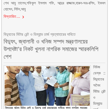
শেখ আবু তালেব,শফিকুল ইসলাম শফি, আব্দুর রাজ্জাক,হারুন-অর-রশিদ, ইকবল
হোসেন, লিটন,আবু
বিস্তারিত…
বিদ্যুতের মিটার রেন্ট ও ডিম্যান্ড চার্জ প্রত্যাহারের দাবিতে
বিদ্যুৎ, জ্বালানী ও খনিজ সম্পদ মন্ত্রণালয়ের
উপদেষ্টা’র নিকট খুলনা নাগরিক সমাজের স্মারকলিপি
পেশ
নিউজ
ডেস্ক ::
বিদ্যুতের
অবৈধ
মিটার রেন্ট
ও
ডিম্যান্ড