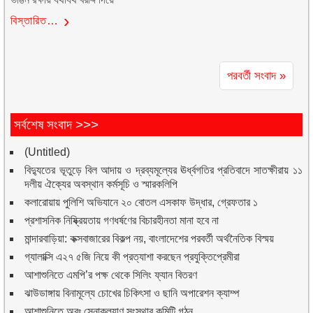
বিস্তারিত…
পরবর্তী সংবাদ »
সর্বশেষ সংবাদ >>>
(Untitled)
বিদ্যুতের ভূতুড়ে বিল আদায় ও দ্রব্যমূল্যের ঊর্ধ্বগতির প্রতিবাদে সাতক্ষীরায় ১১
দলীয় ঐক্যের অবস্থান কর্মসূচি ও স্মারকলিপি
কলারোয়ায় পুলিশি অভিযানে ২০ বোতল এসকাফ উদ্ধার, গ্রেফতার ১
প্রশাসনিক নিষ্ক্রিয়তায় গণধর্ষণের বিচারহীনতা মানা হবে না
মান্দারবাড়িয়া: কক্সবাজারের বিকল্প নয়, বাংলাদেশের পরবর্তী অর্থনৈতিক বিস্ময়
গ্যালাক্সি এ২৭ ৫জি নিয়ে কী প্রত্যাশা করছেন প্রযুক্তিপ্রেমীরা
আশাশুনিতে এমপি’র পক্ষ থেকে সিলিং ফ্যান বিতরণ
ঝাউডাঙ্গায় বিনামূল্যে চোখের চিকিৎসা ও ছানি অপারেশন ক্যাম্প
আশাশুনিতে অবঃ সেনাকল্যাণ সংস্থার কমিটি গঠন