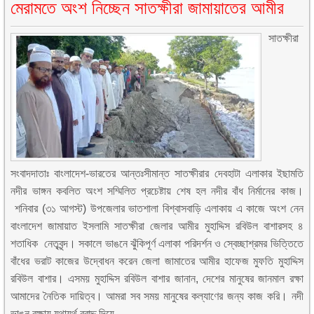
মেরামতে অংশ নিচ্ছেন সাতক্ষীরা জামায়াতের আমীর
সাতক্ষীরা
সংবাদদাতাঃ বাংলাদেশ-ভারতের আন্তঃসীমান্ত সাতক্ষীরার দেবহাটা এলাকার ইছামতি
নদীর ভাঙ্গন কবলিত অংশ সম্মিলিত প্রচেষ্টায় শেষ হল নদীর বাঁধ নির্মানের কাজ।
শনিবার (৩১ আগস্ট) উপজেলার ভাতশালা বিশ্বাসবাড়ি এলাকায় এ কাজে অংশ নেন
বাংলাদেশ জামায়াত ইসলামি সাতক্ষীরা জেলার আমীর মুহাদ্দিস রবিউল বাশারসহ ৪
শতাধিক নেতৃবৃন্দ। সকালে ভাঙনে ঝুঁকিপূর্ণ এলাকা পরিদর্শন ও স্বেচ্ছাশ্রমর ভিত্তিতে
বাঁধের ভরাট কাজের উদ্বোধন করেন জেলা জামাতের আমীর হাফেজ মুফতি মুহাদ্দিস
রবিউল বাশার। এসময় মুহাদ্দিস রবিউল বাশার জানান, দেশের মানুষের জানমাল রক্ষা
আমাদের নৈতিক দায়িত্ব। আমরা সব সময় মানুষের কল্যাণের জন্য কাজ করি। নদী
ভাঙন রক্ষায় যথাযর্থ বরাদ্দ দিয়ে