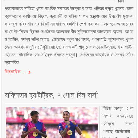
চার্জ
প্রত্যাহারের দাবিতে খুলনা নাগরিক সমাজের উদ্যোগে আজ শনিবার দুপুরে খুলনার জেলা
প্রশাসকের কার্যালয়ে বিদ্যুৎ, জ্বালানী ও খনিজ সম্পদ মন্ত্রণালয়ের উপদেষ্টা মুহাম্মদ
ফাওজুল কবির খান এর নিকট সরাসরি স্মারকলিপি পেশ করা হয়। এসময়ে অন্যান্যের
মধ্যে উপস্থিত ছিলেন সংগঠনের আহ্বায়ক বীর মুক্তিযোদ্ধা আলহাজ্ব অ্যাড. আ ফ
ম মহসীন, সদস্য সচিব অ্যাড. মোহাম্মদ বাবুল হাওলাদার, গণসংহতি আন্দোলনের খুলনা
জেলা আহ্বায়ক মুনীর চৌধুরী সোহেল, সমাজকর্মী শাহ্ মোঃ লায়েক উল্লাহ, খ ম শাহীন
হোসেন, সাংবাদিক মোঃ সাইফুল ইসলাম প্রমুখ। সংগঠনের আহ্বায়ক ও সদস্য সচিব
স্বাক্ষরিত
বিস্তারিত…
রাফিনহার হ্যাটট্রিক, ৭ গোল দিল বার্সা
নিউজ ডেস্ক :: লা
লিগায় ২০২৪-২৫
মৌসুমে দারুণ
খেলছে বার্সেলোনা।