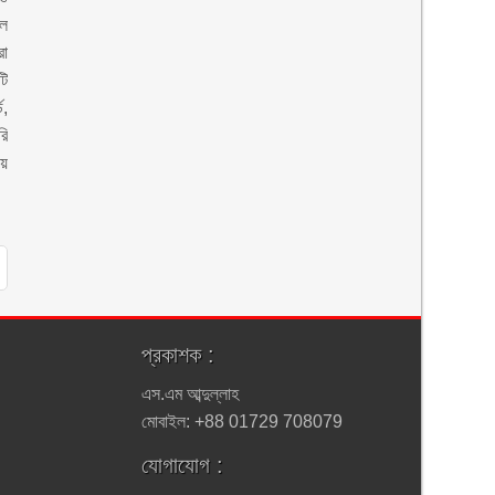
ফল
া
ি
ড,
রি
ায়
প্রকাশক :
এস.এম আব্দুল্লাহ
মোবাইল: +88 01729 708079
যোগাযোগ :