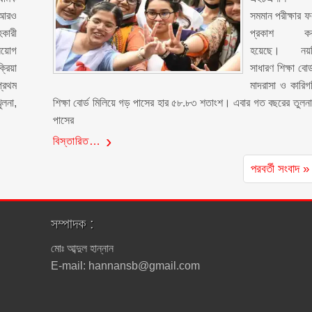
 আরও
সমমান পরীক্ষার 
কারী
প্রকাশ কর
িয়োগ
হয়েছে। নয়ট
্রিয়া
সাধারণ শিক্ষা বোর্
প্রথম
মাদরাসা ও কারিগ
ুলনা,
শিক্ষা বোর্ড মিলিয়ে গড় পাসের হার ৫৮.৮৩ শতাংশ। এবার গত বছরের তুলন
পাসের
বিস্তারিত…
পরবর্তী সংবাদ »
সম্পাদক :
মোঃ আব্দুল হান্নান
E-mail: hannansb@gmail.com