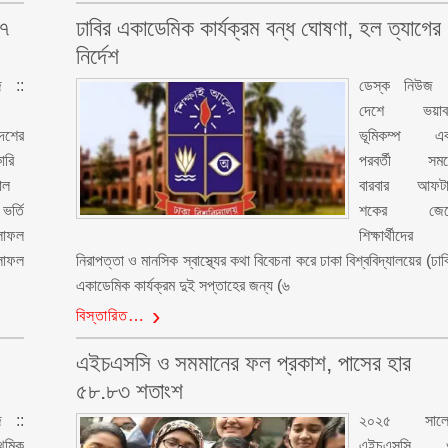
৫৭
ঢাবির একাডেমিক কার্যক্রম বন্ধ ঘোষণা, হল ত্যাগের
নির্দেশ
জ ::
ডেস্ক নিউজ :
দেশে ভয়াব
দেশের
ভূমিকম্প এব
ারি
পরবর্তী সময়
াল
বারবার আফটা
র্তি
শকের জের
লাফল
শিক্ষার্থীদের
লাফল
নিরাপত্তা ও মানসিক স্বাস্থ্যের কথা বিবেচনা করে ঢাকা বিশ্ববিদ্যালয়ের (ঢাব
একাডেমিক কার্যক্রম দুই সপ্তাহের জন্য (৬
বিস্তারিত…
এইচএসসি ও সমমানের ফল প্রকাশ, পাসের হার
৫৮.৮৩ শতাংশ
জ ::
২০২৫ সালে
থমিক
এইচএসসি 