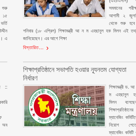
(এইচএসসি) 
শুরু
সমমানের পরীক্
 ১৫
আগামী ২ জুলা
র্তি
থেকে শুরু হবে
দ্দীন
শনিবার (১৮ এপ্রিল) শিক্ষামন্ত্রী আ ন ম এহছানুল হক মিলন এই তথ
েন। এ
জানিয়েছেন। এর আগে শিক্ষা
বিস্তারিত…
শিক্ষাপ্রতিষ্ঠানে সভাপতি হওয়ার ন্যূনতম যোগ্যতা
নির্ধারণ
জ ::
শিক্ষামন্ত্রী ড. আ
ম এহছানুল হ
কারি
মিলন বলেছেন
শিক্ষাপ্রতিষ্ঠানের
ফ
ম্যানেজিং কমিটি
ি অব
নিয়োগ পেতে
ম্যানেজিং কমিটি