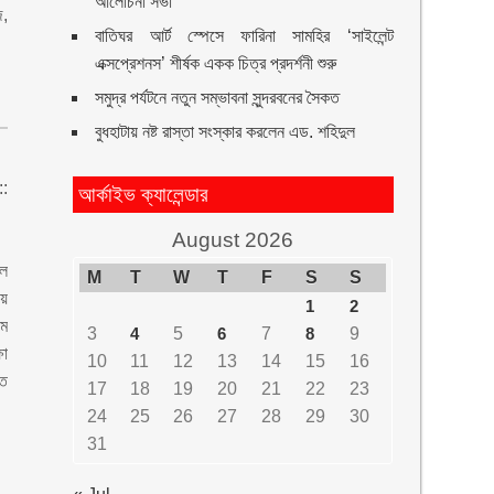
আলোচনা সভা
জ,
বাতিঘর আর্ট স্পেসে ফারিনা সামহির ‘সাইলেন্ট
এক্সপ্রেশনস’ শীর্ষক একক চিত্র প্রদর্শনী শুরু
সমুদ্র পর্যটনে নতুন সম্ভাবনা সুন্দরবনের সৈকত
বুধহাটায় নষ্ট রাস্তা সংস্কার করলেন এড. শহিদুল
::
আর্কাইভ ক্যালেন্ডার
August 2026
ল
M
T
W
T
F
S
S
য়
1
2
ীম
3
4
5
6
7
8
9
া
10
11
12
13
14
15
16
িত
17
18
19
20
21
22
23
24
25
26
27
28
29
30
31