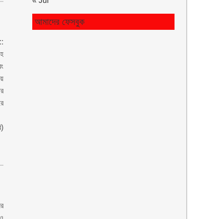
« Jul
আমাদের ফেসবুক
:
হ
ং
ে
র
ে
ি)
র
ও