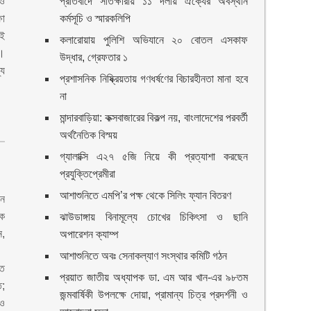
ও
প্রতিবাদে সাতক্ষীরায় ১১ দলীয় ঐক্যের অবস্থান
ষা
কর্মসূচি ও স্মারকলিপি
ই
কলারোয়ায় পুলিশি অভিযানে ২০ বোতল এসকাফ
।
উদ্ধার, গ্রেফতার ১
্য
প্রশাসনিক নিষ্ক্রিয়তায় গণধর্ষণের বিচারহীনতা মানা হবে
না
মান্দারবাড়িয়া: কক্সবাজারের বিকল্প নয়, বাংলাদেশের পরবর্তী
অর্থনৈতিক বিস্ময়
গ্যালাক্সি এ২৭ ৫জি নিয়ে কী প্রত্যাশা করছেন
প্রযুক্তিপ্রেমীরা
আশাশুনিতে এমপি’র পক্ষ থেকে সিলিং ফ্যান বিতরণ
 ন
ক
ঝাউডাঙ্গায় বিনামূল্যে চোখের চিকিৎসা ও ছানি
,
অপারেশন ক্যাম্প
আশাশুনিতে অবঃ সেনাকল্যাণ সংস্থার কমিটি গঠন
তে
প্রয়াত জাতীয় অধ্যাপক ডা. এম আর খান-এর ৯৮তম
;
জন্মবার্ষিকী উপলক্ষে দোয়া, প্রামান্য চিত্র প্রদর্শনী ও
 ও