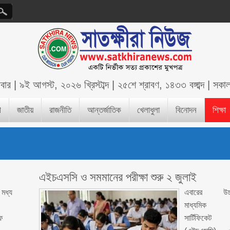
িবার
|
৯ই আগস্ট, ২০২৬ খ্রিস্টাব্দ
|
২৫শে শ্রাবণ, ১৪৩৩ বঙ্গাব্দ
|
সকা
শ
জাতীয়
রাজনীতি
আন্তর্জাতিক
খেলাধুলা
বিনোদন
শিক্ষা
এইচএসসি ও সমমানের পরীক্ষা শুরু ২ জুলাই
মধ্য
এবারের উচ্
মাধ্যমিক
ফ
সার্টিফিকেট