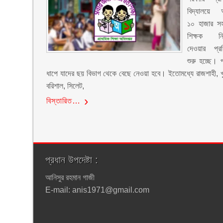
বিদ্যালয়ে
১০ হাজার সহ
শিক্ষক ন
দেওয়ার প্রক
শুরু হচ্ছে। 
ধাপে যাদের ছয় বিভাগ থেকে বেছে নেওয়া হবে। ইতোমধ্যে রাজশাহী, খ
বরিশাল, সিলেট,
বিস্তারিত…
প্রধান উপদেষ্টা :
আনিসুর রহমান গাজী
E-mail: anis1971@gmail.com