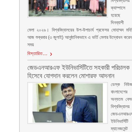
বিশ্ববিদ্যালয়
ক্যাম্পাসে 
হয়েছে
দিনব্যাপী ভ
মেলা ২০২৬। বিশ্ববিদ্যালয়ের উপ-উপাচার্য প্রফেসর মোহাম্মদ মহিউ
আজ শুক্রবার (৩ জুলাই) আনুষ্ঠানিকভাবে এ ভর্তি মেলার উদ্বোধন কর
সময়
বিস্তারিত…
জেডএনআরএফ ইউনিভার্সিটিতে সহকারী পরিচালক
হিসেবে যোগদান করলেন মোশারফ আদনান
ডেস্ক নিউ
বাংলাদেশের
অন্যতম বেসর
বিশ্ববিদ্যালয়
জেডএনআরএ
ইউনিভার্সিট
ম্যানেজমেন্ট