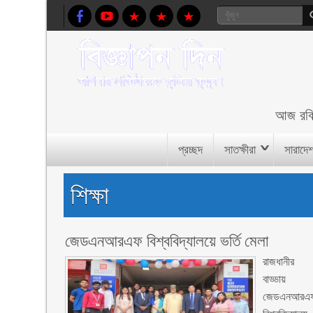
আজ
রব
প্রচ্ছদ
সাতক্ষীরা
সারাদে
শিক্ষা
জেডএনআরএফ বিশ্ববিদ্যালয়ে ভর্তি মেলা
রাজধানীর 
বাড্ডায়
জেডএনআরএ