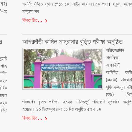
 PR)
গভর্নিং বডিতে স্থান পেতে বেস লাইন হবে স্নাতক পাস। স্কুল, কলে
’-এর
মাদ্রাসা সব
বিস্তারিত…
র
আগরদাঁড়ী কামিল মাদ্রাসায় বৃত্তি পরীক্ষা অনুষ্ঠিত
শাহীদুজ্জামান 
সাতক্ষিরা
য়ারি
আগরদাঁড়ী
াগাছি
আমিনিয়া কামি
্যমিক
(এম.এ) মাদ্রাসা
 ২০২৫
সুফি ফজলুল কর
ার্ষিক
(রহঃ) শিক্ষ
লাফল
প্রকল্পের বৃত্তি পরীক্ষা—২০২৫ শান্তিপূর্ণ পরিবেশে সুষ্ঠভাবে অনুষ্ঠ
২০২৬
হয়েছে। ১৩ ডিসেম্বর বেলা ১১ টায় অনুষ্ঠিত ৫ম ও ৮ম
নেজিং
বিস্তারিত…