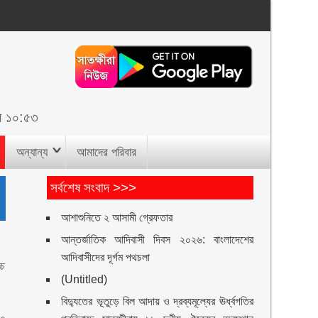
ল ১০:৫৩
অন্যান্য
আমাদের পরিবার
সর্বশেষ সংবাদ >>>
আশাশুনিতে ২ আসামী গ্রেফতার
আন্তর্জাতিক আদিবাসী দিবস ২০২৬: বাংলাদেশের
আদিবাসীদের দূর্গম পথচলা
চ
(Untitled)
বিদ্যুতের ভূতুড়ে বিল আদায় ও দ্রব্যমূল্যের ঊর্ধ্বগতির