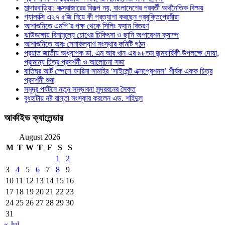
মান্দারবাড়িয়া: কক্সবাজারের বিকল্প নয়, বাংলাদেশের পরবর্তী অর্থনৈতিক বিস্ময়
গ্যালাক্সি এ২৭ ৫জি নিয়ে কী প্রত্যাশা করছেন প্রযুক্তিপ্রেমীরা
আশাশুনিতে এমপি’র পক্ষ থেকে সিলিং ফ্যান বিতরণ
ঝাউডাঙ্গায় বিনামূল্যে চোখের চিকিৎসা ও ছানি অপারেশন ক্যাম্প
আশাশুনিতে অবঃ সেনাকল্যাণ সংস্থার কমিটি গঠন
প্রয়াত জাতীয় অধ্যাপক ডা. এম আর খান-এর ৯৮তম জন্মবার্ষিকী উপলক্ষে দোয়া,
প্রামান্য চিত্র প্রদর্শনী ও আলোচনা সভা
বাতিঘর আর্ট স্পেসে ফারিনা সামহির ‘সাইলেন্ট এক্সপ্রেশনস’ শীর্ষক একক চিত্র
প্রদর্শনী শুরু
সমুদ্র পর্যটনে নতুন সম্ভাবনা সুন্দরবনের সৈকত
বুধহাটায় নষ্ট রাস্তা সংস্কার করলেন এড. শহিদুল
আর্কাইভ ক্যালেন্ডার
August 2026
M
T
W
T
F
S
S
1
2
3
4
5
6
7
8
9
10
11
12
13
14
15
16
17
18
19
20
21
22
23
24
25
26
27
28
29
30
31
« Jul