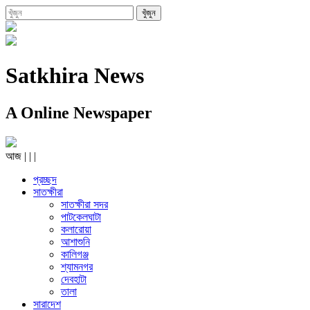
Satkhira News
A Online Newspaper
আজ
|
|
|
প্রচ্ছদ
সাতক্ষীরা
সাতক্ষীরা সদর
পাটকেলঘাটা
কলারোয়া
আশাশুনি
কালিগঞ্জ
শ্যামনগর
দেবহাটা
তালা
সারাদেশ