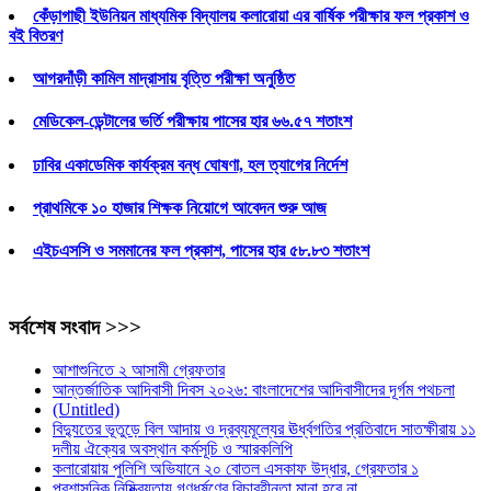
কেঁড়াগাছী ইউনিয়ন মাধ্যমিক বিদ্যালয় কলারোয়া এর বার্ষিক পরীক্ষার ফল প্রকাশ ও
বই বিতরণ
আগরদাঁড়ী কামিল মাদ্রাসায় বৃত্তি পরীক্ষা অনুষ্ঠিত
মেডিকেল-ডেন্টালের ভর্তি পরীক্ষায় পাসের হার ৬৬.৫৭ শতাংশ
ঢাবির একাডেমিক কার্যক্রম বন্ধ ঘোষণা, হল ত্যাগের নির্দেশ
প্রাথমিকে ১০ হাজার শিক্ষক নিয়োগে আবেদন শুরু আজ
এইচএসসি ও সমমানের ফল প্রকাশ, পাসের হার ৫৮.৮৩ শতাংশ
সর্বশেষ সংবাদ >>>
আশাশুনিতে ২ আসামী গ্রেফতার
আন্তর্জাতিক আদিবাসী দিবস ২০২৬: বাংলাদেশের আদিবাসীদের দূর্গম পথচলা
(Untitled)
বিদ্যুতের ভূতুড়ে বিল আদায় ও দ্রব্যমূল্যের ঊর্ধ্বগতির প্রতিবাদে সাতক্ষীরায় ১১
দলীয় ঐক্যের অবস্থান কর্মসূচি ও স্মারকলিপি
কলারোয়ায় পুলিশি অভিযানে ২০ বোতল এসকাফ উদ্ধার, গ্রেফতার ১
প্রশাসনিক নিষ্ক্রিয়তায় গণধর্ষণের বিচারহীনতা মানা হবে না