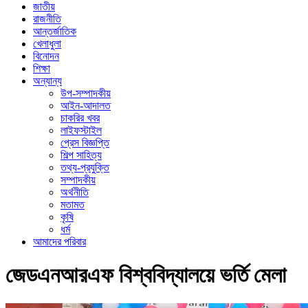
জাতীয়
রাজনীতি
আন্তর্জাতিক
খেলাধুলা
বিনোদন
শিক্ষা
অন্যান্য
উপ-সম্পাদকীয়
আইন-আদালত
চাকরির খবর
লাইফস্টাইল
প্রেস বিজ্ঞপ্তি
শিল্প সাহিত্য
তথ্য-প্রযুক্তি
সম্পাদকীয়
অর্থনীতি
মতামত
কৃষি
ধর্ম
আমাদের পরিবার
জেডএনআরএফ বিশ্ববিদ্যালয়ে ভর্তি মেলা