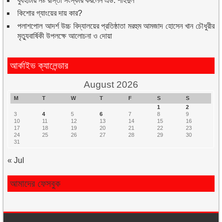
বুধহাটায় নষ্ট রাস্তা সংস্কার করলেন এড. শহিদুল
কিশোর গ্যাংয়ের দায় কার?
পলাশপোল আদর্শ উচ্চ বিদ্যালয়ের প্রতিষ্ঠাতা মরহুম আমজাদ হোসেন খান চৌধুরীর
মৃত্যুবার্ষিকী উপলক্ষে আলোচনা ও দোয়া
আর্কাইভ ক্যালেন্ডার
August 2026
M
T
W
T
F
S
S
1
2
3
4
5
6
7
8
9
10
11
12
13
14
15
16
17
18
19
20
21
22
23
24
25
26
27
28
29
30
31
« Jul
আমাদের ফেসবুক