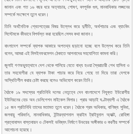
জানান এবং গত ১৬ বছর ধরে অত্যাচার, শোষণ, বলপূর্বক গুম, মানবাধিকার লঙ্ঘনের
সম্পর্কে সংক্ষেপে তুলে ধরেন।
তিনি অর্থনৈতিক শ্বেতপত্রের বিষয় উল্লেখ করে দুর্নীতি, অর্থপাচার এবং ব্যাংকিং
সিস্টেমকে কীভাবে বিপর্যস্ত করা হয়েছিল সেসব কথা জানান।
বাংলাদেশ সম্পর্কে ব্যাপক আকারে অপতথ্য ছড়ানো হচ্ছে বলে উল্লেখ করে তিনি
বলেন, আমরা এই মিসইনফরমেশন ঠেকাতে আপনাদের সহযোগিতা কামনা করি।
জুলাই গণঅভ্যুত্থানে দেশ থেকে পালিয়ে যেতে বাধ্য হওয়া স্বৈরাচারী শেখ হাসিনা ও
তার সহযোগীরা যে ব্যাপক টাকা পাচার করে নিয়ে গেছে তা দিয়ে তারা দেশকে
অস্থিতিশীল করার চেষ্টা করছে বলেও অভিযোগ করেন তিনি।
বৈঠকে ১৯ সদস্যের প্রতিনিধি দলের নেতৃত্বে দেন বাংলাদেশে নিযুক্ত ইউরোপীয়
ইউনিয়নের হেড অব ডেলিগেশন মাইকেল মিলার। প্রায় আড়াই ঘণ্টাব্যাপী এ বৈঠকে
১৫ জন প্রতিনিধি তাদের মতামত তুলে ধরেন। বৈঠকে শ্রম অধিকার, বাণিজ্য সুবিধা,
জলবায়ু পরিবর্তন, মানবাধিকার, ইন্টারন্যাশনাল ক্রাইম ট্রাইবুনাল অ্যাক্ট, রোহিঙ্গা
প্রত্যাবাসন বাস্তবায়ন ও টেকসই ভবিষ্যৎ নির্মাণে উভয়ের অঙ্গীকার ও করণীয় সম্পর্কে
আলোচনা হয়েছে।