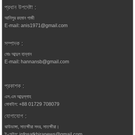
প্রধান উপদেষ্টা :
আনিসুর রহমান গাজী
E-mail: anis1971@gmail.com
সম্পাদক :
মোঃ আব্দুল হান্নান
E-mail: hannansb@gmail.com
প্রকাশক :
এস.এম আব্দুল্লাহ
মোবাইল: +88 01729 708079
যোগাযোগ :
ঝাউডাঙ্গা, সাতক্ষীরা সদর, সাতক্ষীরা।
ই-মেইল: infosatkhiranews@gmail.com