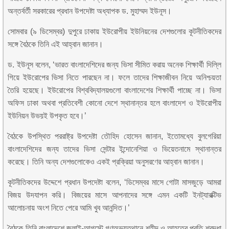
অন্তর্বর্তী সরকারের প্রধান উপদেষ্টা অধ্যাপক ড. মুহাম্মদ ইউনূস।
সোমবার (৯ ডিসেম্বর) দুপুরে ঢাকায় ইউরোপীয় ইউনিয়নের দেশগুলোর কূটনীতিকদের
সঙ্গে বৈঠকে তিনি এই আহ্বান জানান।
ড. ইউনূস বলেন, ‘ভারত বাংলাদেশিদের জন্য ভিসা সীমিত করায় অনেক শিক্ষার্থী দিল্লি
গিয়ে ইউরোপের ভিসা নিতে পারছেন না। ফলে তাদের শিক্ষাজীবন নিয়ে অনিশ্চয়তা
তৈরি হয়েছে। ইউরোপের বিশ্ববিদ্যালয়গুলো বাংলাদেশের শিক্ষার্থী পাচ্ছে না। ভিসা
অফিস ঢাকা অথবা প্রতিবেশী কোনো দেশে স্থানান্তর হলে বাংলাদেশ ও ইউরোপীয়
ইউনিয়ন উভয়ই উপকৃত হবে।’
বৈঠকে উপস্থিত পররাষ্ট্র উপদেষ্টা তৌহিদ হোসেন জানান, ইতোমধ্যে বুলগেরিয়া
বাংলাদেশিদের জন্য তাদের ভিসা সেন্টার ইন্দোনেশিয়া ও ভিয়েতনামে স্থানান্তর
করেছে। তিনি অন্য দেশগুলোকেও একই প্রক্রিয়া অনুসরণের আহ্বান জানান।
কূটনীতিকদের উদ্দেশে প্রধান উপদেষ্টা বলেন, ‘ডিসেম্বর মাসে গোটা মাসজুড়ে আমরা
বিজয় উদযাপন করি। বিজয়ের মাসে আপনাদের সঙ্গে এমন একটি ইনট্যারক্টিভ
আলোচনায় অংশ নিতে পেরে আমি খুব আনন্দিত।’
বৈঠকে তিনি বাংলাদেশে জুলাই-আগস্টে গণঅভ্যুত্থানে শহীদ ও আহতের প্রতি শ্রদ্ধা