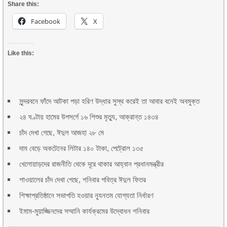
Share this:
Facebook
X
Like this:
সুন্দরবনে ফাঁদে আটকা পড়া হরিণ উদ্ধার সুস্থ করেই তা আবার বনেই অবমুক্ত
২৪ ঘণ্টায় হামের উপসর্গে ১৬ শিশুর মৃত্যু, আক্রান্ত ১৪৩৪
চাঁদ দেখা গেছে, ঈদুল আজহা ২৮ মে
দাম বেড়ে অকটেনের লিটার ১৪০ টাকা, পেট্রোল ১৩৫
খেলোয়াড়দের রাজনীতি থেকে দূরে থাকার আহ্বান প্রধানমন্ত্রীর
শাওয়ালের চাঁদ দেখা গেছে, শনিবার পবিত্র ঈদুল ফিতর
শিক্ষাপ্রতিষ্ঠানে সভাপতি হওয়ার ন্যূনতম যোগ্যতা নির্ধারণ
ইমাম-মুয়াজ্জিনদের সম্মানি কার্যক্রমের উদ্বোধন শনিবার