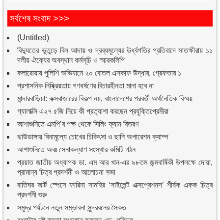
সর্বশেষ সংবাদ >>>
(Untitled)
বিদ্যুতের ভূতুড়ে বিল আদায় ও দ্রব্যমূল্যের ঊর্ধ্বগতির প্রতিবাদে সাতক্ষীরায় ১১
দলীয় ঐক্যের অবস্থান কর্মসূচি ও স্মারকলিপি
কলারোয়ায় পুলিশি অভিযানে ২০ বোতল এসকাফ উদ্ধার, গ্রেফতার ১
প্রশাসনিক নিষ্ক্রিয়তায় গণধর্ষণের বিচারহীনতা মানা হবে না
মান্দারবাড়িয়া: কক্সবাজারের বিকল্প নয়, বাংলাদেশের পরবর্তী অর্থনৈতিক বিস্ময়
গ্যালাক্সি এ২৭ ৫জি নিয়ে কী প্রত্যাশা করছেন প্রযুক্তিপ্রেমীরা
আশাশুনিতে এমপি’র পক্ষ থেকে সিলিং ফ্যান বিতরণ
ঝাউডাঙ্গায় বিনামূল্যে চোখের চিকিৎসা ও ছানি অপারেশন ক্যাম্প
আশাশুনিতে অবঃ সেনাকল্যাণ সংস্থার কমিটি গঠন
প্রয়াত জাতীয় অধ্যাপক ডা. এম আর খান-এর ৯৮তম জন্মবার্ষিকী উপলক্ষে দোয়া,
প্রামান্য চিত্র প্রদর্শনী ও আলোচনা সভা
বাতিঘর আর্ট স্পেসে ফারিনা সামহির ‘সাইলেন্ট এক্সপ্রেশনস’ শীর্ষক একক চিত্র
প্রদর্শনী শুরু
সমুদ্র পর্যটনে নতুন সম্ভাবনা সুন্দরবনের সৈকত