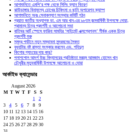
আশাশুনিতে এমপি’র পক্ষ থেকে সিলিং ফ্যান বিতরণ
ঝাউডাঙ্গায় বিনামূল্যে চোখের চিকিৎসা ও ছানি অপারেশন ক্যাম্প
আশাশুনিতে অবঃ সেনাকল্যাণ সংস্থার কমিটি গঠন
প্রয়াত জাতীয় অধ্যাপক ডা. এম আর খান-এর ৯৮তম জন্মবার্ষিকী উপলক্ষে দোয়া,
প্রামান্য চিত্র প্রদর্শনী ও আলোচনা সভা
বাতিঘর আর্ট স্পেসে ফারিনা সামহির ‘সাইলেন্ট এক্সপ্রেশনস’ শীর্ষক একক চিত্র
প্রদর্শনী শুরু
সমুদ্র পর্যটনে নতুন সম্ভাবনা সুন্দরবনের সৈকত
বুধহাটায় নষ্ট রাস্তা সংস্কার করলেন এড. শহিদুল
কিশোর গ্যাংয়ের দায় কার?
পলাশপোল আদর্শ উচ্চ বিদ্যালয়ের প্রতিষ্ঠাতা মরহুম আমজাদ হোসেন খান
চৌধুরীর মৃত্যুবার্ষিকী উপলক্ষে আলোচনা ও দোয়া
আর্কাইভ ক্যালেন্ডার
August 2026
M
T
W
T
F
S
S
1
2
3
4
5
6
7
8
9
10
11
12
13
14
15
16
17
18
19
20
21
22
23
24
25
26
27
28
29
30
31