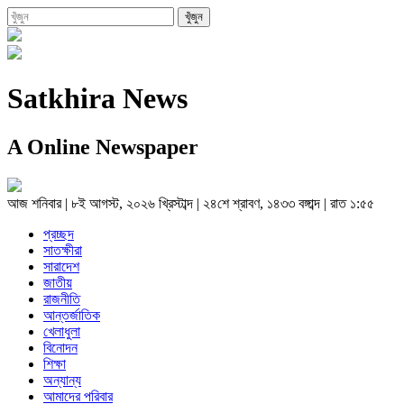
Satkhira News
A Online Newspaper
আজ
শনিবার
|
৮ই আগস্ট, ২০২৬ খ্রিস্টাব্দ
|
২৪শে শ্রাবণ, ১৪৩৩ বঙ্গাব্দ
|
রাত ১:৫৫
প্রচ্ছদ
সাতক্ষীরা
সারাদেশ
জাতীয়
রাজনীতি
আন্তর্জাতিক
খেলাধুলা
বিনোদন
শিক্ষা
অন্যান্য
আমাদের পরিবার