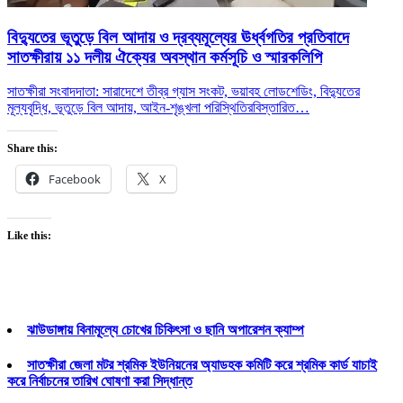
বিদ্যুতের ভূতুড়ে বিল আদায় ও দ্রব্যমূল্যের ঊর্ধ্বগতির প্রতিবাদে
সাতক্ষীরায় ১১ দলীয় ঐক্যের অবস্থান কর্মসূচি ও স্মারকলিপি
সাতক্ষীরা সংবাদদাতা: সারাদেশে তীব্র গ্যাস সংকট, ভয়াবহ লোডশেডিং, বিদ্যুতের
মূল্যবৃদ্ধি, ভূতুড়ে বিল আদায়, আইন-শৃঙ্খলা পরিস্থিতির
বিস্তারিত…
Share this:
Facebook
X
Like this:
ঝাউডাঙ্গায় বিনামূল্যে চোখের চিকিৎসা ও ছানি অপারেশন ক্যাম্প
সাতক্ষীরা জেলা মটর শ্রমিক ইউনিয়নের অ্যাডহক কমিটি করে শ্রমিক কার্ড যাচাই
করে নির্বাচনের তারিখ ঘোষণা করা সিদ্ধান্ত