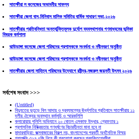
সাতক্ষীরা ল কলেজের অভাবনীয় সাফল্য
সাতক্ষীরা জেলা বাস-মিনিবাস মালিক সমিতির বার্ষিক সাধারণ সভা-২০২৬
সাতক্ষীরায় প্রতিবন্ধিতা অন্তর্ভুক্তিমূলক দুর্যোগ ব্যবস্থাপনায় গণমাধ্যমের ভূমিকা
বিষয়ক কর্মশালা
ঝাউডাঙ্গা কলেজে জেলা পরিষদের প্রশাসককে সংবর্ধনা ও নবীনবরণ অনুষ্ঠিত
ঝাউডাঙ্গা কলেজে জেলা পরিষদের প্রশাসককে সংবর্ধনা ও নবীনবরণ অনুষ্ঠিত
সাতক্ষীরায় জেলা সাহিত্য পরিষদের উদ্যোগে রবীন্দ্র-নজরুল জয়ন্তী উৎসব ২০২৬
সর্বশেষ সংবাদ >>>
(Untitled)
বিদ্যুতের ভূতুড়ে বিল আদায় ও দ্রব্যমূল্যের ঊর্ধ্বগতির প্রতিবাদে সাতক্ষীরায় ১১
দলীয় ঐক্যের অবস্থান কর্মসূচি ও স্মারকলিপি
কলারোয়ায় পুলিশি অভিযানে ২০ বোতল এসকাফ উদ্ধার, গ্রেফতার ১
প্রশাসনিক নিষ্ক্রিয়তায় গণধর্ষণের বিচারহীনতা মানা হবে না
মান্দারবাড়িয়া: কক্সবাজারের বিকল্প নয়, বাংলাদেশের পরবর্তী অর্থনৈতিক বিস্ময়
গ্যালাক্সি এ২৭ ৫জি নিয়ে কী প্রত্যাশা করছেন প্রযুক্তিপ্রেমীরা