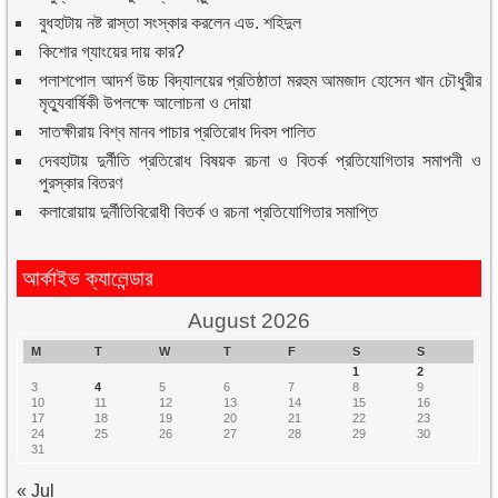
বুধহাটায় নষ্ট রাস্তা সংস্কার করলেন এড. শহিদুল
কিশোর গ্যাংয়ের দায় কার?
পলাশপোল আদর্শ উচ্চ বিদ্যালয়ের প্রতিষ্ঠাতা মরহুম আমজাদ হোসেন খান চৌধুরীর
মৃত্যুবার্ষিকী উপলক্ষে আলোচনা ও দোয়া
সাতক্ষীরায় বিশ্ব মানব পাচার প্রতিরোধ দিবস পালিত
দেবহাটায় দুর্নীতি প্রতিরোধ বিষয়ক রচনা ও বিতর্ক প্রতিযোগিতার সমাপনী ও
পুরস্কার বিতরণ
কলারোয়ায় দুর্নীতিবিরোধী বিতর্ক ও রচনা প্রতিযোগিতার সমাপ্তি
আর্কাইভ ক্যালেন্ডার
August 2026
M
T
W
T
F
S
S
1
2
3
4
5
6
7
8
9
10
11
12
13
14
15
16
17
18
19
20
21
22
23
24
25
26
27
28
29
30
31
« Jul