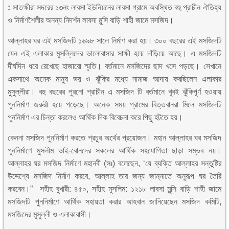
:
সাতক্ষীরা সদরের ১৩নং লাবসা ইউনিয়নের লাবসা গ্রামে অবস্থিত বহু প্রাচীন ঐতিহ্য
ও নির্মাণশৈলীর অনন্য নিদর্শন লাবসা মুন্সি বাড়ি শাহী জামে মসজিদ।
আল্লাহর ঘর এই মসজিদটি ১৬৯৮ সালে নির্মাণ করা হয়। ৩০০ বছরের এই মসজিদটি
যেন এই এলাকার মুসল্লিদের ভালোবাসার সাক্ষী হয়ে দাঁড়িয়ে আছে। এ মসজিদটি
দীর্ঘদিন ধরে রেখেছে হাজারো স্মৃতি। বর্তমানে মসজিদের ছাদ খসে পড়ছে। সেখানে
একসাথে অনেক মানুষ ভয় ও ঝুঁকির মধ্যে নামাজ আদায় করছিলেন এলাকার
মুসুল্লীরা। বহু বছরের পুরনো প্রাচীন এ মসজিদ টি বর্তমানে খুবই ঝুঁকিপূর্ণ হওয়ায়
পুননির্মাণ জরুরী হয়ে পড়েছে। অনেক সময় গ্রামের বিত্তবানরা মিলে মসজিদটি
পুননির্মাণ এর চিন্তা করলেও আর্থিক দিক বিবেচনা করে পিছু হটতে হয়।
কেননা মসজিদ পুননির্মাণ করতে প্রচুর অর্থের প্রয়োজন। মহান আল্লাহর ঘর মসজিদ
পুননির্মাণে মুসলীম ভাই-বোনদের সকলের আর্থিক সহযোগিতা ছাড়া সম্ভব নয়।
আল্লাহর ঘর মসজিদ নির্মাণে মহানবী (সঃ) বলেছেন, ‘যে ব্যক্তি আল্লাহর সন্তুষ্টির
উদ্দেশ্যে মসজিদ নির্মাণ করবে, আল্লাহ তার জন্য জান্নাতে অনুরূপ ঘর তৈরি
করবেন।” সহীহ বুখারী: ৪৫০, সহীহ মুসলিম: ১২১৮ লাবসা মুন্সি বাড়ি শাহী জামে
মসজিদটি পুননির্মাণে আর্থিক সহায়তা করার আহবান জানিয়েছেন মসজিদ কমিটি,
মসজিদের মুসুল্লী ও এলাকাবাসী।