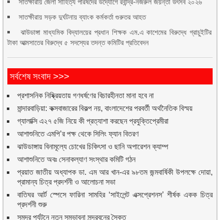
সাতক্ষীরায় জেলা সাহিত্য পরিষদের উদ্যোগে রবীন্দ্র-নজরুল জয়ন্তী উৎসব ২০২৬
সাতক্ষীরায় সড়ক দুর্ঘটনায় ব্যাংক কর্মকর্তা গুরুতর আহত
ঝাউডাঙ্গা মাধ্যমিক বিদ্যালয়ের প্রধান শিক্ষক এম.এ কাশেমের বিরুদ্ধে গ্রাচুইটির
টাকা আত্মসাতের বিরুদ্ধে ৫ সদস্যের তদন্ত কমিটির প্রতিবেদন
সর্বশেষ সংবাদ >>>
প্রশাসনিক নিষ্ক্রিয়তায় গণধর্ষণের বিচারহীনতা মানা হবে না
মান্দারবাড়িয়া: কক্সবাজারের বিকল্প নয়, বাংলাদেশের পরবর্তী অর্থনৈতিক বিস্ময়
গ্যালাক্সি এ২৭ ৫জি নিয়ে কী প্রত্যাশা করছেন প্রযুক্তিপ্রেমীরা
আশাশুনিতে এমপি’র পক্ষ থেকে সিলিং ফ্যান বিতরণ
ঝাউডাঙ্গায় বিনামূল্যে চোখের চিকিৎসা ও ছানি অপারেশন ক্যাম্প
আশাশুনিতে অবঃ সেনাকল্যাণ সংস্থার কমিটি গঠন
প্রয়াত জাতীয় অধ্যাপক ডা. এম আর খান-এর ৯৮তম জন্মবার্ষিকী উপলক্ষে দোয়া,
প্রামান্য চিত্র প্রদর্শনী ও আলোচনা সভা
বাতিঘর আর্ট স্পেসে ফারিনা সামহির ‘সাইলেন্ট এক্সপ্রেশনস’ শীর্ষক একক চিত্র
প্রদর্শনী শুরু
সমুদ্র পর্যটনে নতুন সম্ভাবনা সুন্দরবনের সৈকত