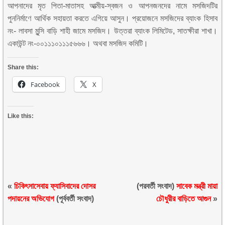
আপনাদের মৃত পিতা-মাতাসহ আত্মীয়-স্বজন ও আপনজনদের নামে মসজিদটির
পুননির্মাণে আর্থিক সহায়তা করতে এগিয়ে আসুন। প্রয়োজনে মসজিদের ব্যাংক হিসাব
নং- লাবসা মুন্সি বাড়ি শাহী জামে মসজিদ। উত্তরা ব্যাংক লিমিটেড, সাতক্ষীরা শাখা।
একাউন্ট নং-০০১১১০১১১৫৬৬৬। অথবা মসজিদ কমিটি।
Share this:
Facebook
X
Like this:
«
চিকিৎসাসেবায় ফ্যাসিবাদের দোসর
(পরবর্তী সংবাদ)
সাবেক মন্ত্রী মায়া
পদায়নের অভিযোগ
(পূর্ববর্তী সংবাদ)
চৌধুরীর বাড়িতে আগুন
»