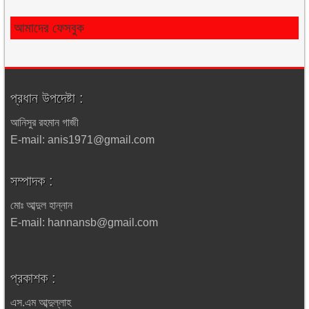
আমাদের ফেসবুক
প্রধান উপদেষ্টা :
আনিসুর রহমান গাজী
E-mail: anis1971@gmail.com
সম্পাদক :
মোঃ আব্দুল হান্নান
E-mail: hannansb@gmail.com
প্রকাশক :
এস.এম আব্দুল্লাহ