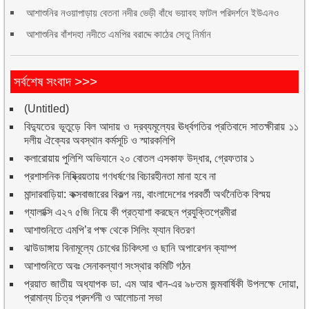
আশাশুনির নওয়াপাড়ায় বেতনা নদীর ভেড়ী বাঁধে ভয়াবহ ফাটল পরিদর্শনে ইউএনও
আশাশুনির বাঁশদহা নদীতে এমপির বরাদ্দে কাঠের সেতু নির্মান
সর্বশেষ সংবাদ >>>
(Untitled)
বিদ্যুতের ভূতুড়ে বিল আদায় ও দ্রব্যমূল্যের ঊর্ধ্বগতির প্রতিবাদে সাতক্ষীরায় ১১
দলীয় ঐক্যের অবস্থান কর্মসূচি ও স্মারকলিপি
কলারোয়ায় পুলিশি অভিযানে ২০ বোতল এসকাফ উদ্ধার, গ্রেফতার ১
প্রশাসনিক নিষ্ক্রিয়তায় গণধর্ষণের বিচারহীনতা মানা হবে না
মান্দারবাড়িয়া: কক্সবাজারের বিকল্প নয়, বাংলাদেশের পরবর্তী অর্থনৈতিক বিস্ময়
গ্যালাক্সি এ২৭ ৫জি নিয়ে কী প্রত্যাশা করছেন প্রযুক্তিপ্রেমীরা
আশাশুনিতে এমপি’র পক্ষ থেকে সিলিং ফ্যান বিতরণ
ঝাউডাঙ্গায় বিনামূল্যে চোখের চিকিৎসা ও ছানি অপারেশন ক্যাম্প
আশাশুনিতে অবঃ সেনাকল্যাণ সংস্থার কমিটি গঠন
প্রয়াত জাতীয় অধ্যাপক ডা. এম আর খান-এর ৯৮তম জন্মবার্ষিকী উপলক্ষে দোয়া,
প্রামান্য চিত্র প্রদর্শনী ও আলোচনা সভা