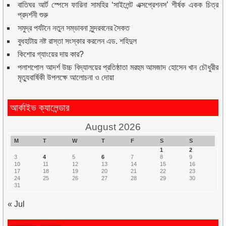
বাতিঘর আর্ট স্পেসে ফারিনা সামহির ‘সাইলেন্ট এক্সপ্রেশনস’ শীর্ষক একক চিত্র
প্রদর্শনী শুরু
সমুদ্র পর্যটনে নতুন সম্ভাবনা সুন্দরবনের সৈকত
বুধহাটায় নষ্ট রাস্তা সংস্কার করলেন এড. শহিদুল
কিশোর গ্যাংয়ের দায় কার?
পলাশপোল আদর্শ উচ্চ বিদ্যালয়ের প্রতিষ্ঠাতা মরহুম আমজাদ হোসেন খান চৌধুরীর
মৃত্যুবার্ষিকী উপলক্ষে আলোচনা ও দোয়া
আর্কাইভ ক্যালেন্ডার
August 2026
M
T
W
T
F
S
S
1
2
3
4
5
6
7
8
9
10
11
12
13
14
15
16
17
18
19
20
21
22
23
24
25
26
27
28
29
30
31
« Jul