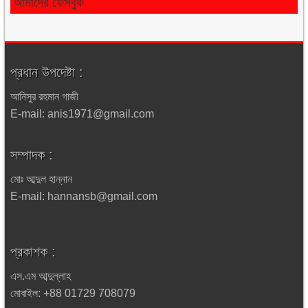
আমাদের ফেসবুক
প্রধান উপদেষ্টা :
আনিসুর রহমান গাজী
E-mail: anis1971@gmail.com
সম্পাদক :
মোঃ আব্দুল হান্নান
E-mail: hannansb@gmail.com
প্রকাশক :
এস.এম আব্দুল্লাহ
মোবাইল: +88 01729 708079