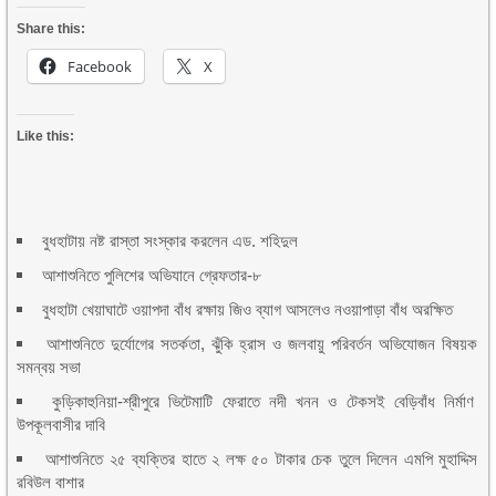
Share this:
Facebook
X
Like this:
বুধহাটায় নষ্ট রাস্তা সংস্কার করলেন এড. শহিদুল
আশাশুনিতে পুলিশের অভিযানে গ্রেফতার-৮
বুধহাটা খেয়াঘাটে ওয়াপদা বাঁধ রক্ষায় জিও ব্যাগ আসলেও নওয়াপাড়া বাঁধ অরক্ষিত
আশাশুনিতে দুর্যোগের সতর্কতা, ঝুঁকি হ্রাস ও জলবায়ু পরিবর্তন অভিযোজন বিষয়ক
সমন্বয় সভা
কুড়িকাহুনিয়া-শ্রীপুরে ভিটেমাটি ফেরাতে নদী খনন ও টেকসই বেড়িবাঁধ নির্মাণ
উপকূলবাসীর দাবি
আশাশুনিতে ২৫ ব্যক্তির হাতে ২ লক্ষ ৫০ টাকার চেক তুলে দিলেন এমপি মুহাদ্দিস
রবিউল বাশার