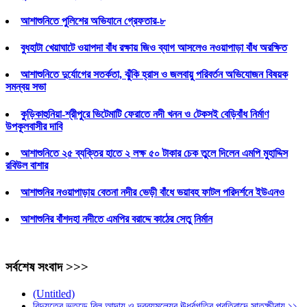
আশাশুনিতে পুলিশের অভিযানে গ্রেফতার-৮
বুধহাটা খেয়াঘাটে ওয়াপদা বাঁধ রক্ষায় জিও ব্যাগ আসলেও নওয়াপাড়া বাঁধ অরক্ষিত
আশাশুনিতে দুর্যোগের সতর্কতা, ঝুঁকি হ্রাস ও জলবায়ু পরিবর্তন অভিযোজন বিষয়ক
সমন্বয় সভা
কুড়িকাহুনিয়া-শ্রীপুরে ভিটেমাটি ফেরাতে নদী খনন ও টেকসই বেড়িবাঁধ নির্মাণ
উপকূলবাসীর দাবি
আশাশুনিতে ২৫ ব্যক্তির হাতে ২ লক্ষ ৫০ টাকার চেক তুলে দিলেন এমপি মুহাদ্দিস
রবিউল বাশার
আশাশুনির নওয়াপাড়ায় বেতনা নদীর ভেড়ী বাঁধে ভয়াবহ ফাটল পরিদর্শনে ইউএনও
আশাশুনির বাঁশদহা নদীতে এমপির বরাদ্দে কাঠের সেতু নির্মান
সর্বশেষ সংবাদ >>>
(Untitled)
বিদ্যুতের ভূতুড়ে বিল আদায় ও দ্রব্যমূল্যের ঊর্ধ্বগতির প্রতিবাদে সাতক্ষীরায় ১১