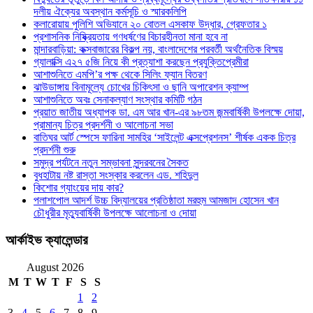
দলীয় ঐক্যের অবস্থান কর্মসূচি ও স্মারকলিপি
কলারোয়ায় পুলিশি অভিযানে ২০ বোতল এসকাফ উদ্ধার, গ্রেফতার ১
প্রশাসনিক নিষ্ক্রিয়তায় গণধর্ষণের বিচারহীনতা মানা হবে না
মান্দারবাড়িয়া: কক্সবাজারের বিকল্প নয়, বাংলাদেশের পরবর্তী অর্থনৈতিক বিস্ময়
গ্যালাক্সি এ২৭ ৫জি নিয়ে কী প্রত্যাশা করছেন প্রযুক্তিপ্রেমীরা
আশাশুনিতে এমপি’র পক্ষ থেকে সিলিং ফ্যান বিতরণ
ঝাউডাঙ্গায় বিনামূল্যে চোখের চিকিৎসা ও ছানি অপারেশন ক্যাম্প
আশাশুনিতে অবঃ সেনাকল্যাণ সংস্থার কমিটি গঠন
প্রয়াত জাতীয় অধ্যাপক ডা. এম আর খান-এর ৯৮তম জন্মবার্ষিকী উপলক্ষে দোয়া,
প্রামান্য চিত্র প্রদর্শনী ও আলোচনা সভা
বাতিঘর আর্ট স্পেসে ফারিনা সামহির ‘সাইলেন্ট এক্সপ্রেশনস’ শীর্ষক একক চিত্র
প্রদর্শনী শুরু
সমুদ্র পর্যটনে নতুন সম্ভাবনা সুন্দরবনের সৈকত
বুধহাটায় নষ্ট রাস্তা সংস্কার করলেন এড. শহিদুল
কিশোর গ্যাংয়ের দায় কার?
পলাশপোল আদর্শ উচ্চ বিদ্যালয়ের প্রতিষ্ঠাতা মরহুম আমজাদ হোসেন খান
চৌধুরীর মৃত্যুবার্ষিকী উপলক্ষে আলোচনা ও দোয়া
আর্কাইভ ক্যালেন্ডার
August 2026
M
T
W
T
F
S
S
1
2
3
4
5
6
7
8
9