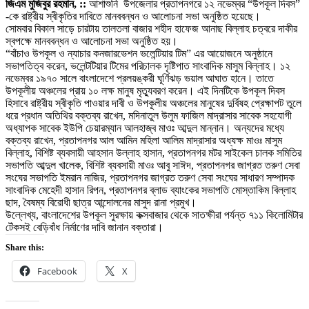
জিএম মুজিবুর রহমান, ::
আশাশুনি উপজেলার প্রতাপনগরে ১২ নভেম্বর “উপকূল দিবস”
-কে রাষ্ট্রীয় স্বীকৃতির দাবিতে মানববন্ধন ও আলোচনা সভা অনুষ্ঠিত হয়েছে।
সোমবার বিকাল সাড়ে চারটায় তালতলা বাজার শহীদ হাফেজ আনাছ বিল্লাহ চত্বরে দাকীর
স্বপক্ষে মানববন্ধন ও আলোচনা সভা অনুষ্ঠিত হয়।
“বাঁচাও উপকূল ও ন্যাচার কনজারভেশন ভলেন্টিয়ার টিম” এর আয়োজনে অনুষ্ঠানে
সভাপতিত্ব করেন, ভলেন্টটিয়ার টিমের পরিচালক দৃষ্টিপাত সাংবাদিক মাসুম বিল্লাহ। ১২
নভেম্বর ১৯৭০ সালে বাংলাদেশে প্রলয়ঙ্করী ঘূর্ণিঝড় ভয়াল আঘাত হানে। তাতে
উপকূলীয় অঞ্চলের প্রায় ১০ লক্ষ মানুষ মৃত্যুবরণ করেন। এই দিনটিকে উপকূল দিবস
হিসাবে রাষ্ট্রীয় স্বীকৃতি পাওয়ার দাবী ও উপকূলীয় অঞ্চলের মানুষের দুর্বিষহ প্রেক্ষাপট তুলে
ধরে প্রধান অতিথির বক্তব্য রাখেন, মদিনাতুল উলুম ফাজিল মাদ্রাসার সাবেক সহযোগী
অধ্যাপক সাবেক ইউপি চেয়ারম্যান আলহাজ্ব মাওঃ আব্দুল মান্নান। অন্যদের মধ্যে
বক্তব্য রাখেন, প্রতাপনগর আল আমিন মহিলা আলিম মাদ্রাসার অধ্যক্ষ মাওঃ মাসুম
বিল্লাহ, বিশিষ্ট ব্যবসায়ী আহসান উল্লাহ হাসান, প্রতাপনগর মটর সাইকেল চালক সমিতির
সভাপতি আব্দুল খালেক, বিশিষ্ট ব্যবসায়ী মাওঃ আবু সাঈদ, প্রতাপনগর জাগ্রত তরুণ সেবা
সংঘের সভাপতি ইমরান নাজির, প্রতাপনগর জাগ্রত তরুণ সেবা সংঘের সাধারণ সম্পাদক
সাংবাদিক মেহেদী হাসান রিপন, প্রতাপনগর ব্লাড ব্যাংকের সভাপতি মোস্তাকিম বিল্লাহ
ছাদ, বৈষম্য বিরোধী ছাত্র আন্দোলনের মাসুদ রানা প্রমুখ।
উল্লেখ্য, বাংলাদেশের উপকূল সুরক্ষায় কক্সবাজার থেকে সাতক্ষীরা পর্যন্ত ৭১১ কিলোমিটার
টেঁকসই বেড়িবাঁধ নির্মাণের দাবি জানান বক্তারা।‌
Share this:
Facebook
X