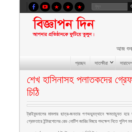
আজ
শু
প্রচ্ছদ
সাতক্ষীরা
সারাদে
শেখ হাসিনাসহ পলাতকদের গ্রেফ
চিঠি
ট্রাইব্যুনালের মামলায় ছাত্র-জনতার গণঅভ্যুত্থানে ক্ষমতাচ্যুত হ
গ্রেফতারে ইন্টারপোলের রেড নোটিশ জারির বিষয়ে পদক্ষেপ নিতে পুলিশ ম