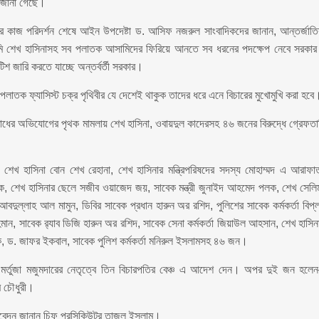
য জানা গেছে।
ার কাজ পরিদর্শন শেষে আইন উপদেষ্টা ড. আসিফ নজরুল সাংবাদিকদের জানান, আন্তর্জাত
সামি শেখ হাসিনাসহ সব পলাতক আসামিদের ফিরিয়ে আনতে সব ধরনের পদক্ষেপ নেবে সরকা
শ জারি করতে যাচ্ছে অন্তর্বর্তী সরকার।
 পলাতক ফ্যাসিস্ট চক্র পৃথিবীর যে দেশেই থাকুক তাদের ধরে এনে বিচারের মুখোমুখি করা হবে
ধের অভিযোগের পৃথক মামলায় শেখ হাসিনা, ওবায়দুল কাদেরসহ ৪৬ জনের বিরুদ্ধে গ্রেফতা
 শেখ হাসিনা বোন শেখ রেহানা, শেখ হাসিনার মন্ত্রিপরিষদের সদস্য মোহাম্মদ এ আরাফা
হক, শেখ হাসিনার ছেলে সজীব ওয়াজেদ জয়, সাবেক মন্ত্রী জুনাইদ আহমেদ পলক, শেখ সেলি
ুল্লাহ আল মামুন, ডিবির সাবেক প্রধান হারুন অর রশিদ, পুলিশের সাবেক কর্মকর্তা বিপ্
হমান, সাবেক র‌্যাব ডিজি হারুন অর রশিদ, সাবেক সেনা কর্মকর্তা জিয়াউল আহসান, শেখ হাসিন
ানিক, ড. জাফর ইকবাল, সাবেক পুলিশ কর্মকর্তা মনিরুল ইসলামসহ ৪৬ জন।
াম মর্তুজা মজুমদারের নেতৃত্বে তিন বিচারপতির বেঞ্চ এ আদেশ দেন। অপর দুই জন হলে
ম চৌধুরী।
আবেদন জানান চিফ প্রসিকিউটর তাজুল ইসলাম।