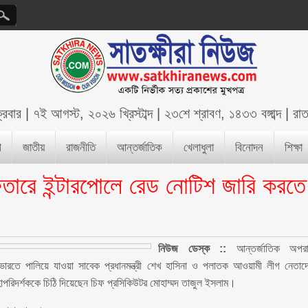
ক্রবার
|
৭ই আগস্ট, ২০২৬ খ্রিস্টাব্দ
|
২৩শে শ্রাবণ, ১৪৩৩ বঙ্গাব্দ
|
রা
শ
জাতীয়
রাজনীতি
আন্তর্জাতিক
খেলাধুলা
বিনোদন
শিক্ষা
তারে ইন্টারপোলে রেড নোটিশ জারি করতে
নিউজ ডেস্ক ::
আন্তর্জাতিক অপর
য়ে ভারতে পালিয়ে যাওয়া সাবেক প্রধানমন্ত্রী শেখ হাসিনা ও পলাতক আওয়ামী লীগ নেতাদ
হাপরিদর্শককে চিঠি দিয়েছেন চিফ প্রসিকিউটর মোহাম্মদ তাজুল ইসলাম।