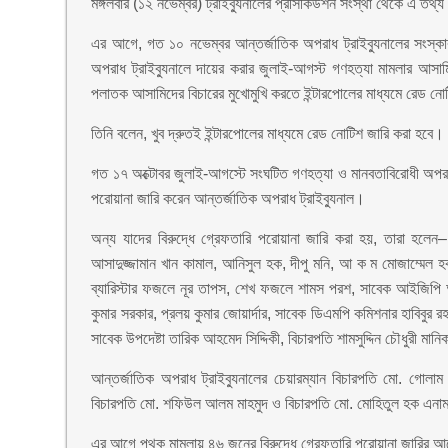
মঙ্গলবার (১২ নভেম্বর) ট্রাইব্যুনালের প্রসিকিউশন সংস্থা থেকে এ তথ্
এর আগে, গত ১০ নভেম্বর আন্তর্জাতিক অপরাধ ট্রাইব্যুনালের সংস্ক
অপরাধ ট্রাইব্যুনালে দায়ের করার জুলাই-আগস্ট গণহত্যা মামলার আ
পলাতক আসামিদের বিচারের মুখোমুখি করতে ইন্টারপোলের মাধ্যমে রেড নোটি
তিনি বলেন, খুব দ্রুতই ইন্টারপোলের মাধ্যমে রেড নোটিশ জারি করা হবে।
গত ১৭ অক্টোবর জুলাই-আগস্টে সংঘটিত গণহত্যা ও মানবতাবিরোধী অপরা
পরোয়ানা জারি করেন আন্তর্জাতিক অপরাধ ট্রাইব্যুনাল।
অন্য যাদের বিরুদ্ধে গ্রেফতারি পরোয়ানা জারি করা হয়, তারা হলেন–
আসাদুজ্জামান খান কামাল, আনিসুল হক, দীপু মনি, আ ক ম মোজাম্মেল 
ব্যারিস্টার ফজলে নূর তাপস, শেখ ফজলে শামস পরশ, সাবেক আইজিপি আবদ
কুমার সরকার, প্রলয় কুমার জোয়ার্দার, সাবেক ডিএমপি কমিশনার হাবিবুর র
সাবেক উপদেষ্টা তারিক আহমেদ সিদ্দিকী, বিচারপতি শামসুদ্দিন চৌধুরী ম
আন্তর্জাতিক অপরাধ ট্রাইব্যুনালের চেয়ারম্যান বিচারপতি মো. গোল
বিচারপতি মো. শফিউল আলম মাহমুদ ও বিচারপতি মো. মোহিতুল হক এনা
এর আগে পৃথক মামলায় ৪৬ জনের বিরুদ্ধে গ্রেফতারি পরোয়ানা জারির 