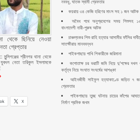
নববধূ, ঘাতক স্বামী গ্রেফতার
কয়রায় ৩৪ কেজি হরিণের মাংস সহ ১ জন আটক
অবৈধ পথে অনুপ্রবেশের সময় শিশুসহ ১
বাংলাদেশী নারী-পুরুষ আটক
চাঞ্চল্যকর শিশু রাহি হত্যার আসামীর ফাঁসির দাবী
ানা থেকে ছিনিয়ে নেওয়া
সাতক্ষীরায় মানববন্ধন
েতা গ্রেপ্তার
পাইকগাছায় পাখি শিকারীকে জরিমানা
মুন্সিগঞ্জের শ্রীনগর থানা থেকে
 যুবদল নেতা তরিকুল ইসলামকে
কপোতাক্ষ চর ভরাটি জমি নিয়ে দু’পক্ষের দখল
ে
কর্তৃত্ব নিয়ে সংঘাত সংঘর্ষের আশঙ্কা
আইনজীবী সাইফুল হত্যাকাণ্ডে জড়িত ৭ জ
গ্রেফতার
পাইকগাছায় তুচ্ছ ঘটনায় চায়ের কাঁপের আঘাত
ok
X
নির্মাণ শ্রমিক জখম