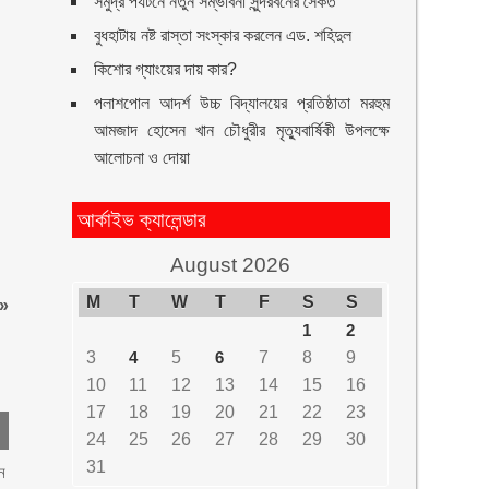
সমুদ্র পর্যটনে নতুন সম্ভাবনা সুন্দরবনের সৈকত
বুধহাটায় নষ্ট রাস্তা সংস্কার করলেন এড. শহিদুল
কিশোর গ্যাংয়ের দায় কার?
পলাশপোল আদর্শ উচ্চ বিদ্যালয়ের প্রতিষ্ঠাতা মরহুম
আমজাদ হোসেন খান চৌধুরীর মৃত্যুবার্ষিকী উপলক্ষে
আলোচনা ও দোয়া
আর্কাইভ ক্যালেন্ডার
August 2026
M
T
W
T
F
S
S
»
1
2
3
4
5
6
7
8
9
10
11
12
13
14
15
16
17
18
19
20
21
22
23
24
25
26
27
28
29
30
31
ন