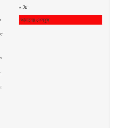
« Jul
৬
আমাদের ফেসবুক
তে
 ও
ন
ে