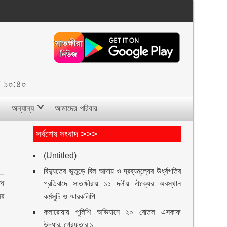
ত ১০:৪০
অন্যান্য
আমাদের পরিবার
সর্বশেষ সংবাদ >>>
(Untitled)
বিদ্যুতের ভূতুড়ে বিল আদায় ও দ্রব্যমূল্যের ঊর্ধ্বগতির
াধ
প্রতিবাদে সাতক্ষীরায় ১১ দলীয় ঐক্যের অবস্থান
ের
কর্মসূচি ও স্মারকলিপি
কলারোয়ায় পুলিশি অভিযানে ২০ বোতল এসকাফ
উদ্ধার, গ্রেফতার ১