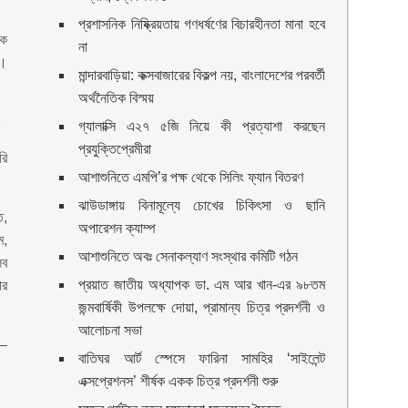
প্রশাসনিক নিষ্ক্রিয়তায় গণধর্ষণের বিচারহীনতা মানা হবে
িক
না
র।
মান্দারবাড়িয়া: কক্সবাজারের বিকল্প নয়, বাংলাদেশের পরবর্তী
অর্থনৈতিক বিস্ময়
।
গ্যালাক্সি এ২৭ ৫জি নিয়ে কী প্রত্যাশা করছেন
প্রযুক্তিপ্রেমীরা
রি
আশাশুনিতে এমপি’র পক্ষ থেকে সিলিং ফ্যান বিতরণ
ঝাউডাঙ্গায় বিনামূল্যে চোখের চিকিৎসা ও ছানি
ত,
অপারেশন ক্যাম্প
ম,
আশাশুনিতে অবঃ সেনাকল্যাণ সংস্থার কমিটি গঠন
লব
প্রয়াত জাতীয় অধ্যাপক ডা. এম আর খান-এর ৯৮তম
ার
জন্মবার্ষিকী উপলক্ষে দোয়া, প্রামান্য চিত্র প্রদর্শনী ও
আলোচনা সভা
ন–
বাতিঘর আর্ট স্পেসে ফারিনা সামহির ‘সাইলেন্ট
এক্সপ্রেশনস’ শীর্ষক একক চিত্র প্রদর্শনী শুরু