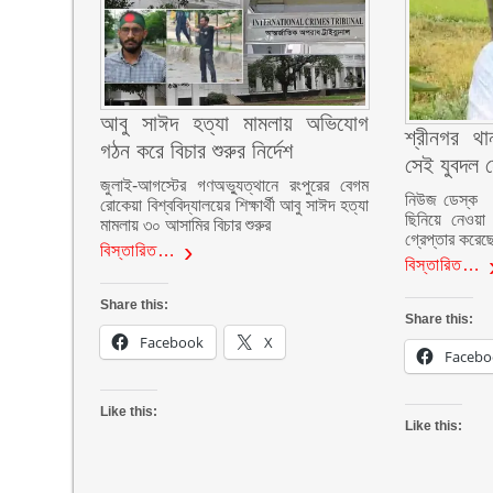
আবু সাঈদ হত্যা মামলায় অভিযোগ
শ্রীনগর থ
গঠন করে বিচার শুরুর নির্দেশ
সেই যুবদল ন
জুলাই-আগস্টের গণঅভ্যুত্থানে রংপুরের বেগম
নিউজ ডেস্ক :: 
রোকেয়া বিশ্ববিদ্যালয়ের শিক্ষার্থী আবু সাঈদ হত্যা
ছিনিয়ে নেওয়া
মামলায় ৩০ আসামির বিচার শুরুর
গ্রেপ্তার করেছ
বিস্তারিত…
বিস্তারিত…
Share this:
Share this:
Facebook
X
Facebo
Like this:
Like this: