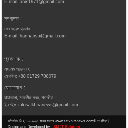
E-mail: anis1971@gmail.com
সম্পাদক :
মোঃ আব্দুল হান্নান
E-mail: hannansb@gmail.com
প্রকাশক :
এস.এম আব্দুল্লাহ
মোবাইল: +88 01729 708079
যোগাযোগ :
ঝাউডাঙ্গা, সাতক্ষীরা সদর, সাতক্ষীরা।
ই-মেইল: infosatkhiranews@gmail.com
কপিরাইট © ২০১০-২০২৫ সকল স্বত্ব www.satkhiranews.com® সংরক্ষিত |
Design and Developed by :
SM IT Solution