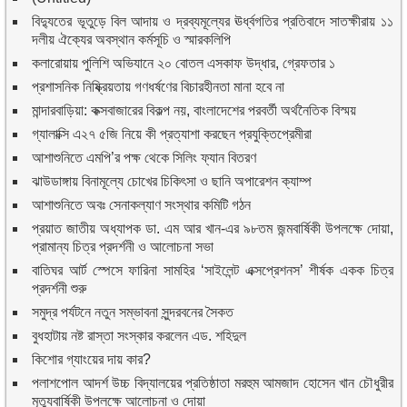
বিদ্যুতের ভূতুড়ে বিল আদায় ও দ্রব্যমূল্যের ঊর্ধ্বগতির প্রতিবাদে সাতক্ষীরায় ১১
দলীয় ঐক্যের অবস্থান কর্মসূচি ও স্মারকলিপি
কলারোয়ায় পুলিশি অভিযানে ২০ বোতল এসকাফ উদ্ধার, গ্রেফতার ১
প্রশাসনিক নিষ্ক্রিয়তায় গণধর্ষণের বিচারহীনতা মানা হবে না
মান্দারবাড়িয়া: কক্সবাজারের বিকল্প নয়, বাংলাদেশের পরবর্তী অর্থনৈতিক বিস্ময়
গ্যালাক্সি এ২৭ ৫জি নিয়ে কী প্রত্যাশা করছেন প্রযুক্তিপ্রেমীরা
আশাশুনিতে এমপি’র পক্ষ থেকে সিলিং ফ্যান বিতরণ
ঝাউডাঙ্গায় বিনামূল্যে চোখের চিকিৎসা ও ছানি অপারেশন ক্যাম্প
আশাশুনিতে অবঃ সেনাকল্যাণ সংস্থার কমিটি গঠন
প্রয়াত জাতীয় অধ্যাপক ডা. এম আর খান-এর ৯৮তম জন্মবার্ষিকী উপলক্ষে দোয়া,
প্রামান্য চিত্র প্রদর্শনী ও আলোচনা সভা
বাতিঘর আর্ট স্পেসে ফারিনা সামহির ‘সাইলেন্ট এক্সপ্রেশনস’ শীর্ষক একক চিত্র
প্রদর্শনী শুরু
সমুদ্র পর্যটনে নতুন সম্ভাবনা সুন্দরবনের সৈকত
বুধহাটায় নষ্ট রাস্তা সংস্কার করলেন এড. শহিদুল
কিশোর গ্যাংয়ের দায় কার?
পলাশপোল আদর্শ উচ্চ বিদ্যালয়ের প্রতিষ্ঠাতা মরহুম আমজাদ হোসেন খান চৌধুরীর
মৃত্যুবার্ষিকী উপলক্ষে আলোচনা ও দোয়া