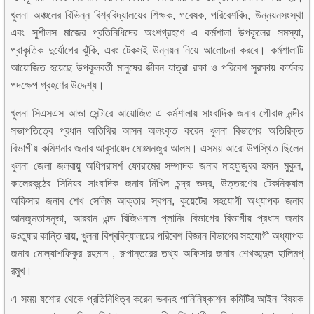
খুলনা অঞ্চলের বিভিন্ন বিশ্ববিদ্যালয়ের শিক্ষক, গবেষক, পরিবেশবিদ, উন্নয়নসংস্থা
এবং সুশীলস মাজের প্রতিনিধিদের অংশগ্রহণে এ কর্মশালা উপকূলের সমস্যা,
প্রাকৃতিক দুর্যোগের ঝুঁকি, এবং টেকসই উন্নয়ন নিয়ে আলোচনা করবে। কর্মশালাটি
আয়োজিত হয়েছে উপকূলবর্তী মানুষের জীবন যাত্রা রক্ষা ও পরিবেশ সুরক্ষায় কার্যকর
পদক্ষেপ গ্রহণের উদ্দেশ্য।
খুলনা সিএসএস আভা সেন্টারে আয়োজিত এ কর্মশালায় সাংবাদিক জনাব গৌরাঙ্গ নন্দীর
সভাপতিত্বে প্রধান অতিথির আসন অলংকৃত করেন খুলনা বিভাগের অতিরিক্ত
বিভাগীয় কমিশনার জনাব আবুসায়েদ মোঃমনজুর আলম। এসময় আরো উপস্থিত ছিলেন
খুলনা জেলা জলবায়ু অধিপরামর্শ ফোরামের সম্পাদক জনাব মাহফুজুরর হমান মুকুল,
কালেরকন্ঠের সিনিয়র সাংবাদিক জনাব নিখিল চন্দ্র ভদ্র, উত্তরণের টেকনিক্যাল
অফিসার জনাব শেখ সেলিম আক্তার স্বপন, কুয়েটের সহযোগী অধ্যাপক জনাব
আনজুমতাসনুভা, আরবান এন্ড রিজিওনাল প্লানিং বিভাগের বিভাগীয় প্রধান জনাব
ডঃতুষার কান্তি রায়, খুলনা বিশ্ববিদ্যালয়ের পরিবেশ বিজ্ঞান বিভাগের সহযোগী অধ্যাপক
জনাব মোল্যাশফিকুর রহমান , রূপান্তরের তথ্য অফিসার জনাব শেখআব্দুল হালিমপ্
রমুখ।
এ সময় যশোর থেকে প্রতিনিধিত্ব করেন ভবদহ পানিনিষ্কাশন কমিটির আইন বিষয়ক