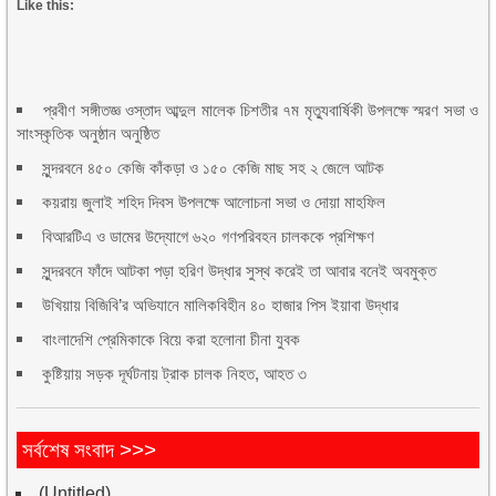
Like this:
প্রবীণ সঙ্গীতজ্ঞ ওস্তাদ আব্দুল মালেক চিশতীর ৭ম মৃত্যুবার্ষিকী উপলক্ষে স্মরণ সভা ও
সাংস্কৃতিক অনুষ্ঠান অনুষ্ঠিত
সুন্দরবনে ৪৫০ কেজি কাঁকড়া ও ১৫০ কেজি মাছ সহ ২ জেলে আটক
কয়রায় জুলাই শহিদ দিবস উপলক্ষে আলোচনা সভা ও দোয়া মাহফিল
বিআরটিএ ও ডামের উদ্যোগে ৬২০ গণপরিবহন চালককে প্রশিক্ষণ
সুন্দরবনে ফাঁদে আটকা পড়া হরিণ উদ্ধার সুস্থ করেই তা আবার বনেই অবমুক্ত
উখিয়ায় বিজিবি’র অভিযানে মালিকবিহীন ৪০ হাজার পিস ইয়াবা উদ্ধার
বাংলাদেশি প্রেমিকাকে বিয়ে করা হলোনা চীনা যুবক
কুষ্টিয়ায় সড়ক দূর্ঘটনায় ট্রাক চালক নিহত, আহত ৩
সর্বশেষ সংবাদ >>>
(Untitled)