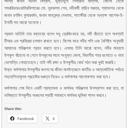
সদস্য জনাব অনিল বিশ্বাস, ভুক্তভুগী শিলারানী মল্লিক, মোংলা থেকে
পশুররিভারওয়াটারকিপারের মো. নূরআলম শেখ, নদীকর্মী হাছিব সরদার, শ্যামনগর থেকে
জনাব রণজিৎ কুমারবর্মন, জনাব মানবেন্দ্র দেবনাথ, সাতক্ষীরা থেকে অধ্যক্ষ আশেক-ই-
ইলাহী সহ আরো অনেকে।
প্রধান অতিথি তার বক্তব্যে বলেন শুধু ড্রেজিংকরে নয়, নদী বাঁচাতে হলে অবশ্যই
টিআর এম প্রক্রিয়া চলমান রাখতে হবে। বিশেষ করে নদীর পলি এবং বৈশিষ্ট্য অনুযায়ী
আমাদের পরিকল্পনা গ্রহন করতে হবে। এসময় তিনি আরো বলেন, নদীর মাধ্যমে
উপকূল বাঁচানো না গেলে উপকূলের সাথে সংযুক্ত জেলা, বিভাগীয় শহর গুলোতে ও নানা
ভোগান্তি পোহাতেহবে। তাই নদী রক্ষা ও উপকূলীয় বোর্ড গঠন করা খুবই জরুরি।
উক্ত কর্মশালায় উপকূলীয় জনগণের জীবন মানউন্নয়নে জাতীয় ও আন্তর্জাতিক পর্যায়ে
সহযোগিতামূলক প্রচেষ্টার গুরুত্ব নিয়েও এ কর্মশালায় আলোকপাত করা হবে।
কর্মশালার শেষ দিনে একটি প্রস্তাবনা ও কার্যকর পরিকল্পনা উপস্থাপন করা হবে, যা
ভবিষ্যতে উপকূলীয় অঞ্চলের স্থায়ী সমাধানে কার্যকর ভূমিকা পালন করবে।
Share this:
Facebook
X