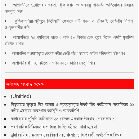
আশাশুনিতে দুর্যোগের সতর্কতা, ঝুঁকি হ্রাস ও জলবায়ু পরিবর্তন অভিযোজন বিষয়ক
সমন্বয় সভা
কুড়িকাহুনিয়া-শ্রীপুরে ভিটেমাটি ফেরাতে নদী খনন ও টেকসই বেড়িবাঁধ নির্মাণ
উপকূলবাসীর দাবি
আশাশুনিতে ২৫ ব্যক্তির হাতে ২ লক্ষ ৫০ টাকার চেক তুলে দিলেন এমপি মুহাদ্দিস
রবিউল বাশার
আশাশুনির নওয়াপাড়ায় বেতনা নদীর ভেড়ী বাঁধে ভয়াবহ ফাটল পরিদর্শনে ইউএনও
আশাশুনির বাঁশদহা নদীতে এমপির বরাদ্দে কাঠের সেতু নির্মান
সর্বশেষ সংবাদ >>>
(Untitled)
বিদ্যুতের ভূতুড়ে বিল আদায় ও দ্রব্যমূল্যের ঊর্ধ্বগতির প্রতিবাদে সাতক্ষীরায় ১১
দলীয় ঐক্যের অবস্থান কর্মসূচি ও স্মারকলিপি
কলারোয়ায় পুলিশি অভিযানে ২০ বোতল এসকাফ উদ্ধার, গ্রেফতার ১
প্রশাসনিক নিষ্ক্রিয়তায় গণধর্ষণের বিচারহীনতা মানা হবে না
মান্দারবাড়িয়া: কক্সবাজারের বিকল্প নয়, বাংলাদেশের পরবর্তী অর্থনৈতিক বিস্ময়