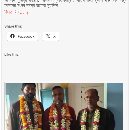
জি এম মুজিবুর রহমান, আশাশুনি (সাতক্ষীরা) : সাতক্ষীরা-৩ (আশাশুনি- কালীগঞ্জ)
আসনের সংসদ সদস্য হাফেজ মুহাদ্দিস
বিস্তারিত…
Share this:
Facebook
X
Like this: