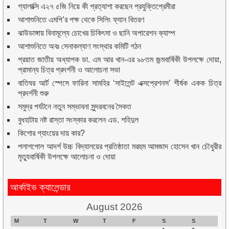
গ্যালাক্সি এ২৭ ৫জি নিয়ে কী প্রত্যাশা করছেন প্রযুক্তিপ্রেমীরা
আশাশুনিতে এমপি’র পক্ষ থেকে সিলিং ফ্যান বিতরণ
ঝাউডাঙ্গায় বিনামূল্যে চোখের চিকিৎসা ও ছানি অপারেশন ক্যাম্প
আশাশুনিতে অবঃ সেনাকল্যাণ সংস্থার কমিটি গঠন
প্রয়াত জাতীয় অধ্যাপক ডা. এম আর খান-এর ৯৮তম জন্মবার্ষিকী উপলক্ষে দোয়া,
প্রামান্য চিত্র প্রদর্শনী ও আলোচনা সভা
বাতিঘর আর্ট স্পেসে ফারিনা সামহির ‘সাইলেন্ট এক্সপ্রেশনস’ শীর্ষক একক চিত্র
প্রদর্শনী শুরু
সমুদ্র পর্যটনে নতুন সম্ভাবনা সুন্দরবনের সৈকত
বুধহাটায় নষ্ট রাস্তা সংস্কার করলেন এড. শহিদুল
কিশোর গ্যাংয়ের দায় কার?
পলাশপোল আদর্শ উচ্চ বিদ্যালয়ের প্রতিষ্ঠাতা মরহুম আমজাদ হোসেন খান চৌধুরীর
মৃত্যুবার্ষিকী উপলক্ষে আলোচনা ও দোয়া
আর্কাইভ ক্যালেন্ডার
August 2026
M
T
W
T
F
S
S