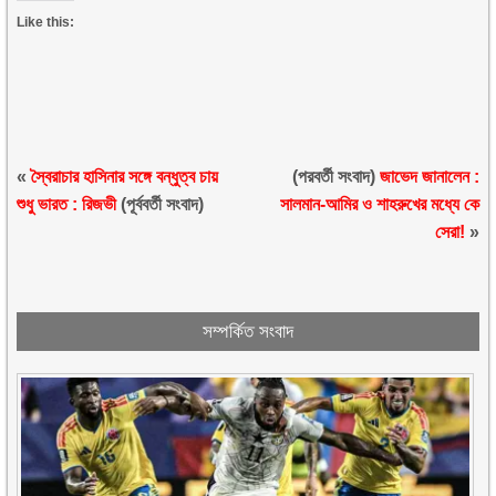
Like this:
«
স্বৈরাচার হাসিনার সঙ্গে বন্ধুত্ব চায়
(পরবর্তী সংবাদ)
জাভেদ জানালেন :
শুধু ভারত : রিজভী
(পূর্ববর্তী সংবাদ)
সালমান-আমির ও শাহরুখের মধ্যে কে
সেরা!
»
সম্পর্কিত সংবাদ