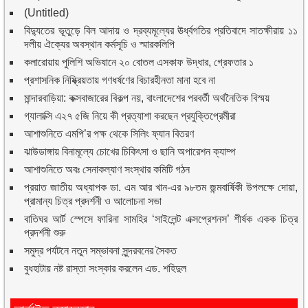
(Untitled)
বিদ্যুতের ভূতুড়ে বিল আদায় ও দ্রব্যমূল্যের ঊর্ধ্বগতির প্রতিবাদে সাতক্ষীরায় ১১
দলীয় ঐক্যের অবস্থান কর্মসূচি ও স্মারকলিপি
কলারোয়ায় পুলিশি অভিযানে ২০ বোতল এসকাফ উদ্ধার, গ্রেফতার ১
প্রশাসনিক নিষ্ক্রিয়তায় গণধর্ষণের বিচারহীনতা মানা হবে না
মান্দারবাড়িয়া: কক্সবাজারের বিকল্প নয়, বাংলাদেশের পরবর্তী অর্থনৈতিক বিস্ময়
গ্যালাক্সি এ২৭ ৫জি নিয়ে কী প্রত্যাশা করছেন প্রযুক্তিপ্রেমীরা
আশাশুনিতে এমপি’র পক্ষ থেকে সিলিং ফ্যান বিতরণ
ঝাউডাঙ্গায় বিনামূল্যে চোখের চিকিৎসা ও ছানি অপারেশন ক্যাম্প
আশাশুনিতে অবঃ সেনাকল্যাণ সংস্থার কমিটি গঠন
প্রয়াত জাতীয় অধ্যাপক ডা. এম আর খান-এর ৯৮তম জন্মবার্ষিকী উপলক্ষে দোয়া,
প্রামান্য চিত্র প্রদর্শনী ও আলোচনা সভা
বাতিঘর আর্ট স্পেসে ফারিনা সামহির ‘সাইলেন্ট এক্সপ্রেশনস’ শীর্ষক একক চিত্র
প্রদর্শনী শুরু
সমুদ্র পর্যটনে নতুন সম্ভাবনা সুন্দরবনের সৈকত
বুধহাটায় নষ্ট রাস্তা সংস্কার করলেন এড. শহিদুল