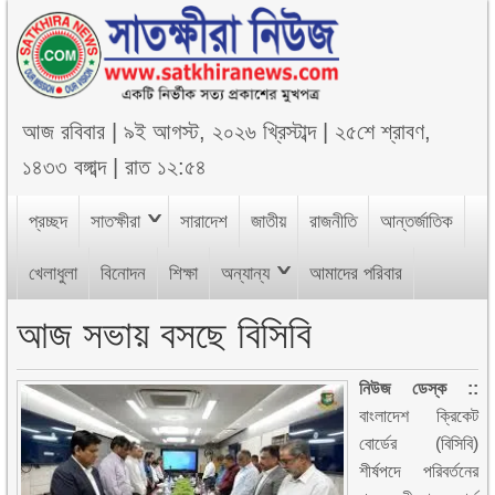
আজ
রবিবার
|
৯ই আগস্ট, ২০২৬ খ্রিস্টাব্দ
|
২৫শে শ্রাবণ,
১৪৩৩ বঙ্গাব্দ
|
রাত ১২:৫৪
প্রচ্ছদ
সাতক্ষীরা
সারাদেশ
জাতীয়
রাজনীতি
আন্তর্জাতিক
খেলাধুলা
বিনোদন
শিক্ষা
অন্যান্য
আমাদের পরিবার
আজ সভায় বসছে বিসিবি
নিউজ ডেস্ক ::
বাংলাদেশ ক্রিকেট
বোর্ডের (বিসিবি)
শীর্ষপদে পরিবর্তনের