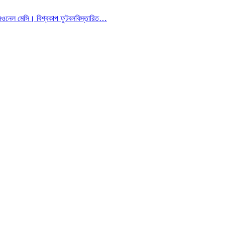
লিওনেল মেসি। বিশ্বকাপ ফুটবল
বিস্তারিত…