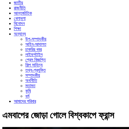
জাতীয়
রাজনীতি
আন্তর্জাতিক
খেলাধুলা
বিনোদন
শিক্ষা
অন্যান্য
উপ-সম্পাদকীয়
আইন-আদালত
চাকরির খবর
লাইফস্টাইল
প্রেস বিজ্ঞপ্তি
শিল্প সাহিত্য
তথ্য-প্রযুক্তি
সম্পাদকীয়
অর্থনীতি
মতামত
কৃষি
ধর্ম
আমাদের পরিবার
এমবাপের জোড়া গোলে বিশ্বকাপে ফ্রান্স