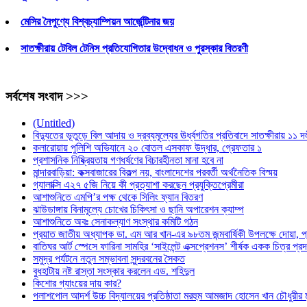
মেসির নৈপুণ্যে বিশ্বচ্যাম্পিয়ন আর্জেন্টিনার জয়
সাতক্ষীরায় টেবিল টেনিস প্রতিযোগিতার উদ্বোধন ও পুরস্কার বিতরণী
সর্বশেষ সংবাদ >>>
(Untitled)
বিদ্যুতের ভূতুড়ে বিল আদায় ও দ্রব্যমূল্যের ঊর্ধ্বগতির প্রতিবাদে সাতক্ষীরায় ১১ 
কলারোয়ায় পুলিশি অভিযানে ২০ বোতল এসকাফ উদ্ধার, গ্রেফতার ১
প্রশাসনিক নিষ্ক্রিয়তায় গণধর্ষণের বিচারহীনতা মানা হবে না
মান্দারবাড়িয়া: কক্সবাজারের বিকল্প নয়, বাংলাদেশের পরবর্তী অর্থনৈতিক বিস্ময়
গ্যালাক্সি এ২৭ ৫জি নিয়ে কী প্রত্যাশা করছেন প্রযুক্তিপ্রেমীরা
আশাশুনিতে এমপি’র পক্ষ থেকে সিলিং ফ্যান বিতরণ
ঝাউডাঙ্গায় বিনামূল্যে চোখের চিকিৎসা ও ছানি অপারেশন ক্যাম্প
আশাশুনিতে অবঃ সেনাকল্যাণ সংস্থার কমিটি গঠন
প্রয়াত জাতীয় অধ্যাপক ডা. এম আর খান-এর ৯৮তম জন্মবার্ষিকী উপলক্ষে দোয়া, প্
বাতিঘর আর্ট স্পেসে ফারিনা সামহির ‘সাইলেন্ট এক্সপ্রেশনস’ শীর্ষক একক চিত্র প্রদর্
সমুদ্র পর্যটনে নতুন সম্ভাবনা সুন্দরবনের সৈকত
বুধহাটায় নষ্ট রাস্তা সংস্কার করলেন এড. শহিদুল
কিশোর গ্যাংয়ের দায় কার?
পলাশপোল আদর্শ উচ্চ বিদ্যালয়ের প্রতিষ্ঠাতা মরহুম আমজাদ হোসেন খান চৌধুরীর ম