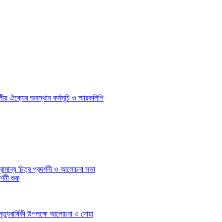
দলীয় ঐক্যের অবস্থান কর্মসূচি ও স্মারকলিপি
রামান্য চিত্র প্রদর্শনী ও আলোচনা সভা
শনী শুরু
ৃত্যুবার্ষিকী উপলক্ষে আলোচনা ও দোয়া