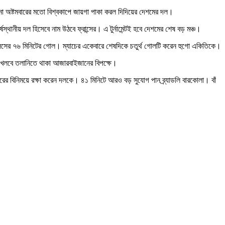
না অষ্টমবারের মতো বিশ্বকাপে জায়গা পাকা করল দিদিয়ের দেশমের দল।
থানীয় দল হিসেবে নাম উঠবে ফ্রান্সের। এ টুর্নামেন্টই হবে দেশমের শেষ বড় মঞ্চ।
 ওলিসের ৭৬ মিনিটের গোল। ম্যাচের একেবারে শেষদিকে চতুর্থ গোলটি করেন হুগো একিতিকে।
ারা খেলবে তলানিতে থাকা আজারবাইজানের বিপক্ষে।
্নারের বিনিময়ে রক্ষা করেন দলকে। ৪১ মিনিটে আরও বড় সুযোগ পান ব্র্যাডলি বারকোলা। বাঁ