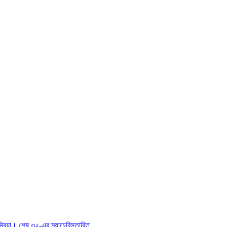
্বিয়া। শেষ ৩২-এর ম্যাচে
বিস্তারিত…