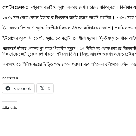
স্পোর্টস ডেস্ক ::
বিশ্বকাপ বাছাইয়ে ফ্রান্স আবারও দেখাল তাদের পরিপক্বতা। কিলিয়ান 
২০১৯ সাল থেকে কোনো ইউরো বা বিশ্বকাপ বাছাই ম্যাচে হারেনি ফরাসিরা। ২০২৬ সালে যুক্তর
ইউক্রেনের বিপক্ষে এ ম্যাচে দ্বিতীয়ার্ধে জ্বলে উঠলেন অধিনায়ক এমবাপে। প্যারিসে ভ
ইউরোপের গ্রুপ ডি–তে পাঁচ ম্যাচে ১৩ পয়েন্ট নিয়ে শীর্ষে ফ্রান্স। দ্বিতীয়স্থানে থাকা 
প্রথমার্ধে দুইবার গোলের খুব কাছে গিয়েছিল ফ্রান্স। ১৭ মিনিটে দূর থেকে মবাপ্পের নিম্
দিক থেকে কেটে ঢুকে দারুণ বাঁকানো শট নেন তিনি। কিন্তু আবারও ত্রুবিন সর্বোচ্চ চেষ্টা
অবশেষে ৫৫ মিনিটে জয়ের ভিত্তি গড়ে ফেলে ফ্রান্স। বক্সে মাইকেল ওলিসেকে ফাউল করলে প
Share this:
Facebook
X
Like this: