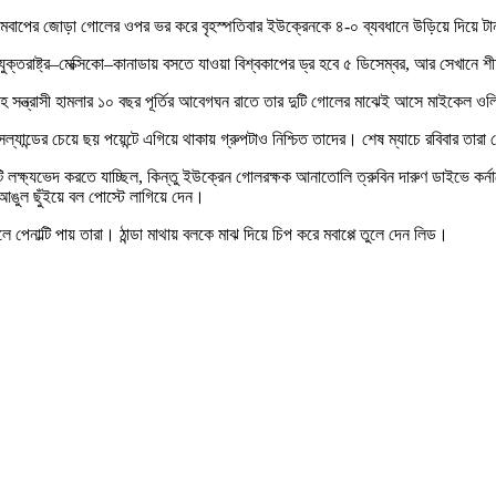
এমবাপের জোড়া গোলের ওপর ভর করে বৃহস্পতিবার ইউক্রেনকে ৪-০ ব্যবধানে উড়িয়ে দিয়ে টা
াষ্ট্র–মেক্সিকো–কানাডায় বসতে যাওয়া বিশ্বকাপের ড্র হবে ৫ ডিসেম্বর, আর সেখানে শীর্ষস্
য়াবহ সন্ত্রাসী হামলার ১০ বছর পূর্তির আবেগঘন রাতে তার দুটি গোলের মাঝেই আসে মাইকেল
আইসল্যান্ডের চেয়ে ছয় পয়েন্টে এগিয়ে থাকায় গ্রুপটাও নিশ্চিত তাদের। শেষ ম্যাচে রবিবার ত
নবলটি লক্ষ্যভেদ করতে যাচ্ছিল, কিন্তু ইউক্রেন গোলরক্ষক আনাতোলি ত্রুবিন দারুণ ডাইভে কর
য় আঙুল ছুঁইয়ে বল পোস্টে লাগিয়ে দেন।
েনাল্টি পায় তারা। ঠান্ডা মাথায় বলকে মাঝ দিয়ে চিপ করে মবাপ্পে তুলে দেন লিড।