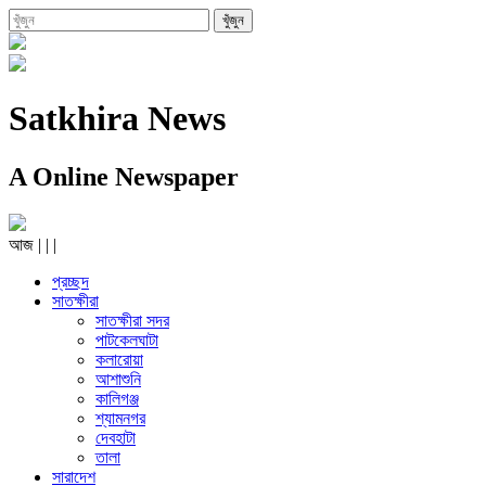
Satkhira News
A Online Newspaper
আজ
|
|
|
প্রচ্ছদ
সাতক্ষীরা
সাতক্ষীরা সদর
পাটকেলঘাটা
কলারোয়া
আশাশুনি
কালিগঞ্জ
শ্যামনগর
দেবহাটা
তালা
সারাদেশ