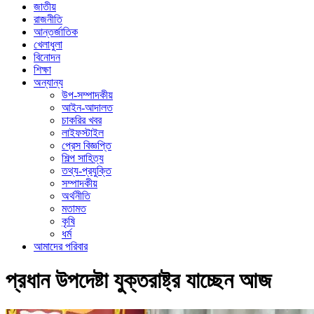
জাতীয়
রাজনীতি
আন্তর্জাতিক
খেলাধুলা
বিনোদন
শিক্ষা
অন্যান্য
উপ-সম্পাদকীয়
আইন-আদালত
চাকরির খবর
লাইফস্টাইল
প্রেস বিজ্ঞপ্তি
শিল্প সাহিত্য
তথ্য-প্রযুক্তি
সম্পাদকীয়
অর্থনীতি
মতামত
কৃষি
ধর্ম
আমাদের পরিবার
প্রধান উপদেষ্টা যুক্তরাষ্ট্র যাচ্ছেন আজ