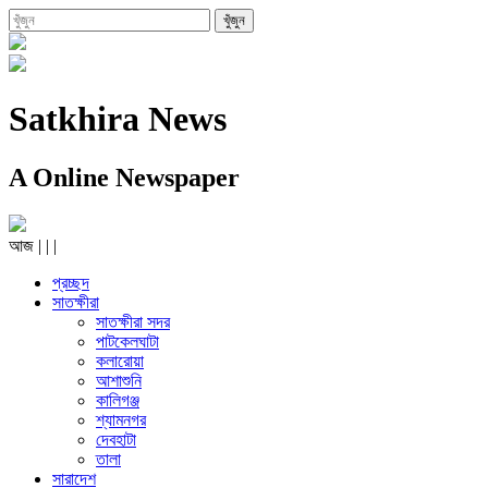
Satkhira News
A Online Newspaper
আজ
|
|
|
প্রচ্ছদ
সাতক্ষীরা
সাতক্ষীরা সদর
পাটকেলঘাটা
কলারোয়া
আশাশুনি
কালিগঞ্জ
শ্যামনগর
দেবহাটা
তালা
সারাদেশ