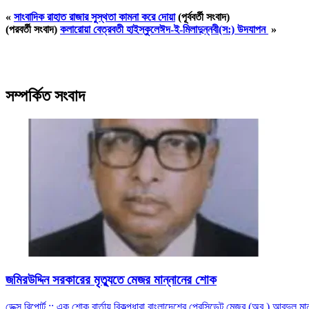
«
সাংবাদিক রাহাত রাজার সুস্থতা কামনা করে দোয়া
(পূর্ববর্তী সংবাদ)
(পরবর্তী সংবাদ)
কলারোয়া বেত্রবতী হাইস্কুলেঈদ-ই-মিলাদুন্নবী(স:) উদযাপন
»
সম্পর্কিত সংবাদ
জমিরউদ্দিন সরকারের মৃত্যুতে মেজর মান্নানের শোক
ডেক্স রিপোর্ট :: এক শোক বার্তায় বিকল্পধারা বাংলাদেশের প্রেসিডেন্ট মেজর (অব.) আবদুল ম