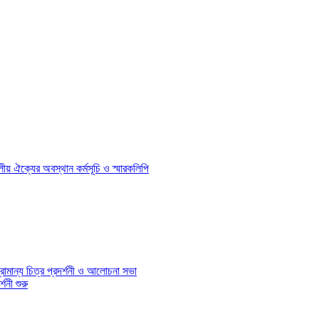
দলীয় ঐক্যের অবস্থান কর্মসূচি ও স্মারকলিপি
রামান্য চিত্র প্রদর্শনী ও আলোচনা সভা
শনী শুরু