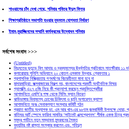
শাওয়ালের চাঁদ দেখা গেছে, শনিবার পবিত্র ঈদুল ফিতর
শিক্ষাপ্রতিষ্ঠানে সভাপতি হওয়ার ন্যূনতম যোগ্যতা নির্ধারণ
ইমাম-মুয়াজ্জিনদের সম্মানি কার্যক্রমের উদ্বোধন শনিবার
সর্বশেষ সংবাদ >>>
(Untitled)
বিদ্যুতের ভূতুড়ে বিল আদায় ও দ্রব্যমূল্যের ঊর্ধ্বগতির প্রতিবাদে সাতক্ষীরায় ১১ 
কলারোয়ায় পুলিশি অভিযানে ২০ বোতল এসকাফ উদ্ধার, গ্রেফতার ১
প্রশাসনিক নিষ্ক্রিয়তায় গণধর্ষণের বিচারহীনতা মানা হবে না
মান্দারবাড়িয়া: কক্সবাজারের বিকল্প নয়, বাংলাদেশের পরবর্তী অর্থনৈতিক বিস্ময়
গ্যালাক্সি এ২৭ ৫জি নিয়ে কী প্রত্যাশা করছেন প্রযুক্তিপ্রেমীরা
আশাশুনিতে এমপি’র পক্ষ থেকে সিলিং ফ্যান বিতরণ
ঝাউডাঙ্গায় বিনামূল্যে চোখের চিকিৎসা ও ছানি অপারেশন ক্যাম্প
আশাশুনিতে অবঃ সেনাকল্যাণ সংস্থার কমিটি গঠন
প্রয়াত জাতীয় অধ্যাপক ডা. এম আর খান-এর ৯৮তম জন্মবার্ষিকী উপলক্ষে দোয়া, প্
বাতিঘর আর্ট স্পেসে ফারিনা সামহির ‘সাইলেন্ট এক্সপ্রেশনস’ শীর্ষক একক চিত্র প্রদর্
সমুদ্র পর্যটনে নতুন সম্ভাবনা সুন্দরবনের সৈকত
বুধহাটায় নষ্ট রাস্তা সংস্কার করলেন এড. শহিদুল