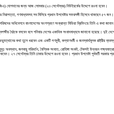
জিএ) যোগদানের জন্য আজ সোমবার (২৩ সেপ্টেম্বর) নিউইয়র্কের উদ্দেশে রওনা হবেন।
বার নিরাপত্তা, গণমাধ্যমসহ সব মিলিয়ে প্রধান উপদেষ্টার সফরসঙ্গী হিসেবে থাকছেন ৫৭ জন।
রণ পরিষদের অধিবেশনে বাংলাদেশের অংশগ্রহণ সংক্রান্ত মিডিয়া ব্রিফিংয়ে তিনি এ কথা জানা
 দ্বিপক্ষীয় বৈঠকে বসবেন বলে শনিবার দেশের একাধিক সংবাদমাধ্যমে জানানো হয়েছে। দুই দে
ভ্যুত্থানের কথা তুলে ধরবেন এবং একটি গণমুখী, কল্যাণধর্মী ও জনস্বার্থমূলক রাষ্ট্রীয় ব্যবস
সুদৃঢ় অবস্থান, জলবায়ু পরিবর্তন, বৈশ্বিক সংঘাত, রোহিঙ্গা সংকট, টেকসই উন্নয়ন লক্ষ্যম
কবেন। ২৭ সেপ্টেম্বর তিনি ঢাকার উদ্দেশে রওনা হবেন। প্রধান উপদেষ্টা পূর্ববর্তী সরকার প