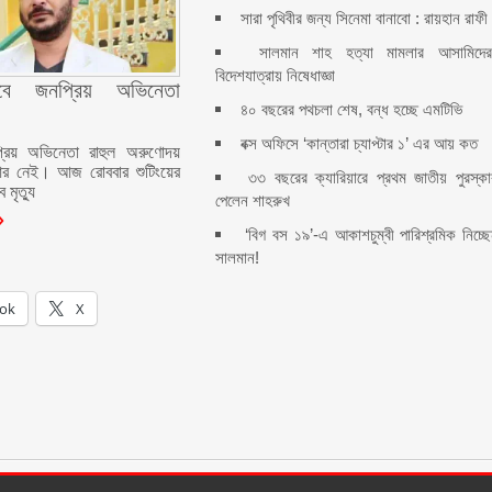
সারা পৃথিবীর জন্য সিনেমা বানাবো : রায়হান রাফী
সালমান শাহ হত্যা মামলার আসামিদের
বিদেশযাত্রায় নিষেধাজ্ঞা
বে জনপ্রিয় অভিনেতা
৪০ বছরের পথচলা শেষ, বন্ধ হচ্ছে এমটিভি
বক্স অফিসে ‘কান্তারা চ্যাপ্টার ১’ এর আয় কত
রিয় অভিনেতা রাহুল অরুণোদয়
য় আর নেই। আজ রোববার শুটিংয়ের
৩৩ বছরের ক্যারিয়ারে প্রথম জাতীয় পুরস্কা
 মৃত্যু
পেলেন শাহরুখ
‘বিগ বস ১৯’-এ আকাশচুম্বী পারিশ্রমিক নিচ্ছ
সালমান!
ok
X