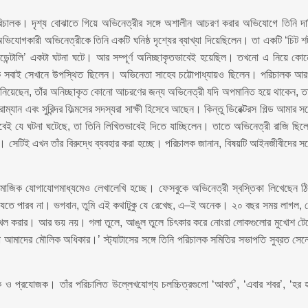
রিচালক। দৃশ্য বোঝাতে গিয়ে অভিনেত্রীর সঙ্গে অশালীন আচরণ করার অভিযোগে তিনি দা
অভিযোগকারী অভিনেত্রীকে তিনি একটি ঘনিষ্ঠ দৃশ্যের ব্যাখ্যা দিয়েছিলেন। তা একটি ‘চিট শ
সিডেন্টালি’ একটা ঘটনা ঘটে। আর সম্পূর্ণ অনিচ্ছাকৃতভাবেই হয়েছিল। তখনো এ নিয়ে কো
াকি সবাই সেখানে উপস্থিত ছিলেন। অভিনেতা সাহেব চট্টোপাধ্যায়ও ছিলেন। পরিচালক আ
জানিয়েছেন, তাঁর অনিচ্ছাকৃত কোনো আচরণের জন্য অভিনেত্রী যদি অপমানিত হয়ে থাকেন, ত
ম্যান এবং সুরিন্দর ফিল্মসের সদস্যরা সাক্ষী হিসেবে আছেন। কিন্তু ডিরেক্টরস গিল্ড আমার সঙ্
বেই যে ঘটনা ঘটেছে, তা তিনি লিখিতভাবেই দিতে যাচ্ছিলেন। তাতে অভিনেত্রী রাজি ছিল
ন। সেটিই এখন তাঁর বিরুদ্ধে ব্যবহার করা হচ্ছে। পরিচালক জানান, বিষয়টি আইনজীবীদের সঙ্
সামাজিক যোগাযোগমাধ্যমেও লেখালেখি হচ্ছে। ফেসবুকে অভিনেত্রী স্বস্তিকা লিখেছেন ঠ
 যেতে পারব না। ভগবান, তুমি এই কথাটুকু যে রেখেছ, এ–ই অনেক। ২০ বছর সময় লাগল, 
খল করার। আর ভয় নয়। গলা তুলে, আঙুল তুলে চিৎকার করে নোংরা লোকগুলোর মুখোশ টে
 আমাদের মৌলিক অধিকার।’ স্ট্যাটাসের সঙ্গে তিনি পরিচালক সমিতির সভাপতি সুব্রত সেন
লক ও প্রযোজক। তাঁর পরিচালিত উল্লেখযোগ্য চলচ্চিত্রগুলো ‘আবর্ত’, ‘এবার শবর’, ‘হর 