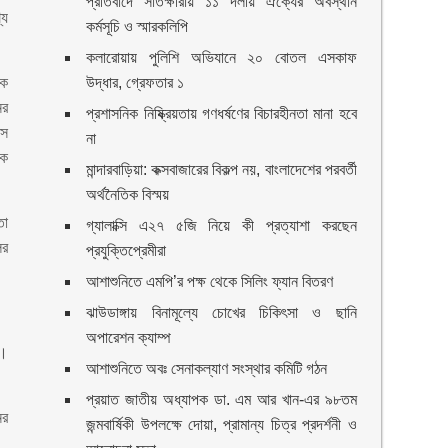
প্রতিবাদে সাতক্ষীরায় ১১ দলীয় ঐক্যের অবস্থান
যে
কর্মসূচি ও স্মারকলিপি
।
কলারোয়ায় পুলিশি অভিযানে ২০ বোতল এসকাফ
কে
উদ্ধার, গ্রেফতার ১
ের
প্রশাসনিক নিষ্ক্রিয়তায় গণধর্ষণের বিচারহীনতা মানা হবে
সে
না
কে
মান্দারবাড়িয়া: কক্সবাজারের বিকল্প নয়, বাংলাদেশের পরবর্তী
অর্থনৈতিক বিস্ময়
তা
গ্যালাক্সি এ২৭ ৫জি নিয়ে কী প্রত্যাশা করছেন
ের
প্রযুক্তিপ্রেমীরা
আশাশুনিতে এমপি’র পক্ষ থেকে সিলিং ফ্যান বিতরণ
ঝাউডাঙ্গায় বিনামূল্যে চোখের চিকিৎসা ও ছানি
অপারেশন ক্যাম্প
ে।
আশাশুনিতে অবঃ সেনাকল্যাণ সংস্থার কমিটি গঠন
প্রয়াত জাতীয় অধ্যাপক ডা. এম আর খান-এর ৯৮তম
ের
জন্মবার্ষিকী উপলক্ষে দোয়া, প্রামান্য চিত্র প্রদর্শনী ও