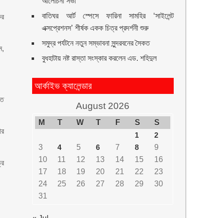
আলোচনা সভা
বাতিঘর আর্ট স্পেসে ফারিনা সামহির ‘সাইলেন্ট
ের
এক্সপ্রেশনস’ শীর্ষক একক চিত্র প্রদর্শনী শুরু
সমুদ্র পর্যটনে নতুন সম্ভাবনা সুন্দরবনের সৈকত
ম,
বুধহাটায় নষ্ট রাস্তা সংস্কার করলেন এড. শহিদুল
আর্কাইভ ক্যালেন্ডার
তে
August 2026
M
T
W
T
F
S
S
ের
1
2
3
4
5
6
7
8
9
10
11
12
13
14
15
16
রে
17
18
19
20
21
22
23
24
25
26
27
28
29
30
31