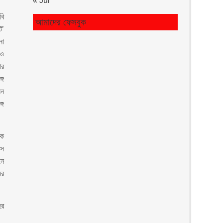
« Jul
বি
আমাদের ফেসবুক
ট’
নো
রও
ার
গে
েন
গে
িক
সে
নে
ের
হর