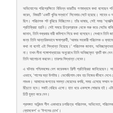
অভিযোগের পরিপ্রেক্ষিতে বিভিন্ন ভারতীয় গণমাধ্যমে কথা বলেছেন প
করেন, ‌ ‌বিষয়টি ‘একটি খুনির সন্ধানে’ সিনেমার সেটে হয়েছে। সাহেব ও 
ছিল। পরিচালক শট বুঝিয়ে দিচ্ছিলেন। তাঁর ভাষায়, সেই সময় ‘অ্যাক্
প্রতিক্রিয়া হয়নি। সেই সময়ে চিত্রগ্রাহক থেকে শুরু করে সেটের ব
জানান, তিনি শুক্রবার নারী কমিশনে গিয়ে কথা বলেছেন। সেখানে তিনি 
জন্য তিনি আন্তরিকভাবে ক্ষমাপ্রার্থী, ‘আমার সহকারী পরিচালক ও ক্যামেরা
কথা না বলেই এই সিদ্ধান্ত নিয়েছে।’ পরিচালক জানান, অনিচ্ছাকৃতভা
না। তখন লীনা গঙ্গোপাধ্যায়ের অনুরোধে তিনি অনিচ্ছাকৃত শব্দটি বাদ দে
তিনি আলোচনা করবেন। তারপর সিদ্ধান্ত নেবেন।
এ ঘটনায় পশ্চিমবঙ্গের বেশ কয়েকজন শিল্পী প্রতিক্রিয়া জানিয়েছেন। 
এভাবে, ‘পাপের ঘড়া উলটায়। ভেবেছিলাম বোধ হয় নিজের জীবনে দেখে
লাগুক। আমাদের জগতের সমস্ত মেয়েদের বলছি, সময় এসেছে সম্মান দ
ছিঁড়তে হবে। সবাই বেরিয়ে এসো। হাত ধরে একসঙ্গে সোচ্চার হই। এটা
চিঠি যুক্ত করে দেন।
প্রসঙ্গত অরিন্দম শীল একাধারে চলচ্চিত্র পরিচালক, অভিনেতা, পরিচা
ব্যোমকেশ’ ও ‘ঈগলের চোখ’।