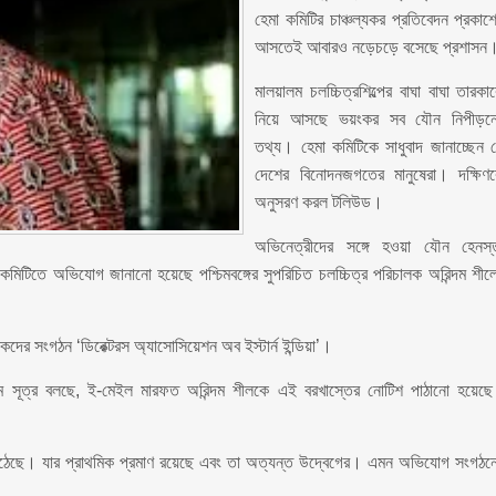
হেমা কমিটির চাঞ্চল্যকর প্রতিবেদন প্রকাশ্
আসতেই আবারও নড়েচড়ে বসেছে প্রশাসন
মালয়ালম চলচ্চিত্রশিল্পের বাঘা বাঘা তারকা
নিয়ে আসছে ভয়ংকর সব যৌন নিপীড়ন
তথ্য। হেমা কমিটিকে সাধুবাদ জানাচ্ছেন 
দেশের বিনোদনজগতের মানুষেরা। দক্ষিণ
অনুসরণ করল টলিউড।
অভিনেত্রীদের সঙ্গে হওয়া যৌন হেনস্
মিটিতে অভিযোগ জানানো হয়েছে পশ্চিমবঙ্গের সুপরিচিত চলচ্চিত্র পরিচালক অরিন্দম শীল
দের সংগঠন ‌‘ডিরেক্টরস অ্যাসোসিয়েশন অব ইস্টার্ন ইন্ডিয়া’।
ধ্যম সূত্র বলছে, ই-মেইল মারফত অরিন্দম শীলকে এই বরখাস্তের নোটিশ পাঠানো হয়েছ
উঠেছে। যার প্রাথমিক প্রমাণ রয়েছে এবং তা অত্যন্ত উদ্বেগের। এমন অভিযোগ সংগঠন