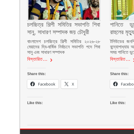
চলচ্চিত্র শিল্পী সমিতির সভাপতি শিবা
পানিতে ডু
সানু, সাধারণ সম্পাদক জয় চৌধুরী
রাহুলের মৃত্যু
বাংলাদেশ চলচ্চিত্র শিল্পী সমিতির ২০২৬-২৮
টলিউডের জনপ্
মেয়াদের দ্বি-বার্ষিক নির্বাচনে সভাপতি পদে শিবা
বন্দ্যোপাধ্যা
সানু এবং সাধারণ সম্পাদক
সময় পানিতে ডুবে
বিস্তারিত…
বিস্তারিত…
Share this:
Share this:
Facebook
X
Facebo
Like this:
Like this: