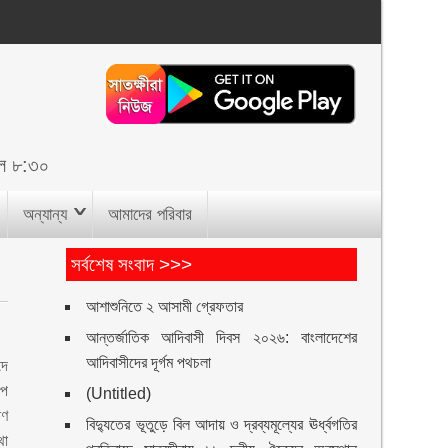
ল ৮:৩০
অন্যান্য
আমাদের পরিবার
সর্বশেষ সংবাদ >>>
আশাশুনিতে ২ আসামী গ্রেফতার
আন্তর্জাতিক আদিবাসী দিবস ২০২৬: বাংলাদেশের
আদিবাসীদের দূর্গম পথচলা
দে
াপ
(Untitled)
িণ
বিদ্যুতের ভূতুড়ে বিল আদায় ও দ্রব্যমূল্যের ঊর্ধ্বগতির
থা