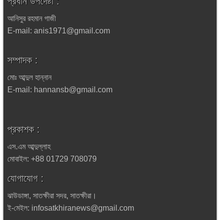
প্রধান উপদেষ্টা :
আনিসুর রহমান গাজী
E-mail: anis1971@gmail.com
সম্পাদক :
মোঃ আব্দুল হান্নান
E-mail: hannansb@gmail.com
প্রকাশক :
এস.এম আব্দুল্লাহ
মোবাইল: +88 01729 708079
যোগাযোগ :
ঝাউডাঙ্গা, সাতক্ষীরা সদর, সাতক্ষীরা।
ই-মেইল: infosatkhiranews@gmail.com