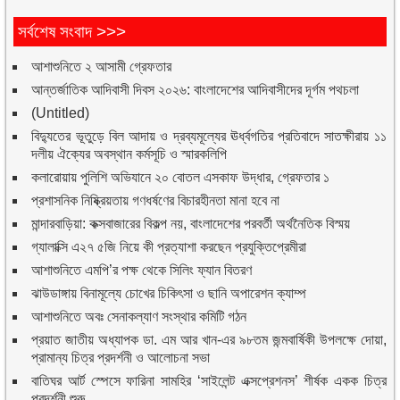
সর্বশেষ সংবাদ >>>
আশাশুনিতে ২ আসামী গ্রেফতার
আন্তর্জাতিক আদিবাসী দিবস ২০২৬: বাংলাদেশের আদিবাসীদের দূর্গম পথচলা
(Untitled)
বিদ্যুতের ভূতুড়ে বিল আদায় ও দ্রব্যমূল্যের ঊর্ধ্বগতির প্রতিবাদে সাতক্ষীরায় ১১
দলীয় ঐক্যের অবস্থান কর্মসূচি ও স্মারকলিপি
কলারোয়ায় পুলিশি অভিযানে ২০ বোতল এসকাফ উদ্ধার, গ্রেফতার ১
প্রশাসনিক নিষ্ক্রিয়তায় গণধর্ষণের বিচারহীনতা মানা হবে না
মান্দারবাড়িয়া: কক্সবাজারের বিকল্প নয়, বাংলাদেশের পরবর্তী অর্থনৈতিক বিস্ময়
গ্যালাক্সি এ২৭ ৫জি নিয়ে কী প্রত্যাশা করছেন প্রযুক্তিপ্রেমীরা
আশাশুনিতে এমপি’র পক্ষ থেকে সিলিং ফ্যান বিতরণ
ঝাউডাঙ্গায় বিনামূল্যে চোখের চিকিৎসা ও ছানি অপারেশন ক্যাম্প
আশাশুনিতে অবঃ সেনাকল্যাণ সংস্থার কমিটি গঠন
প্রয়াত জাতীয় অধ্যাপক ডা. এম আর খান-এর ৯৮তম জন্মবার্ষিকী উপলক্ষে দোয়া,
প্রামান্য চিত্র প্রদর্শনী ও আলোচনা সভা
বাতিঘর আর্ট স্পেসে ফারিনা সামহির ‘সাইলেন্ট এক্সপ্রেশনস’ শীর্ষক একক চিত্র
প্রদর্শনী শুরু