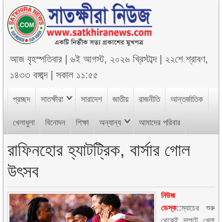
আজ
বৃহস্পতিবার
|
৬ই আগস্ট, ২০২৬ খ্রিস্টাব্দ
|
২২শে শ্রাবণ,
১৪৩৩ বঙ্গাব্দ
|
সকাল ১১:৫৫
প্রচ্ছদ
সাতক্ষীরা
সারাদেশ
জাতীয়
রাজনীতি
আন্তর্জাতিক
খেলাধুলা
বিনোদন
শিক্ষা
অন্যান্য
আমাদের পরিবার
রাফিনহোর হ্যাটট্রিক, বার্সার গোল
উৎসব
নিউজ
ডেস্ক
::
ম্যাচের শুরু
থেকেই দাপুটে খেলা