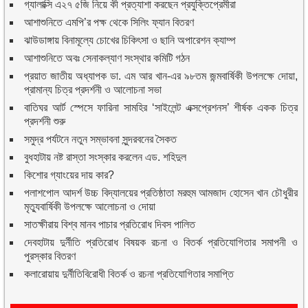
গ্যালাক্সি এ২৭ ৫জি নিয়ে কী প্রত্যাশা করছেন প্রযুক্তিপ্রেমীরা
আশাশুনিতে এমপি’র পক্ষ থেকে সিলিং ফ্যান বিতরণ
ঝাউডাঙ্গায় বিনামূল্যে চোখের চিকিৎসা ও ছানি অপারেশন ক্যাম্প
আশাশুনিতে অবঃ সেনাকল্যাণ সংস্থার কমিটি গঠন
প্রয়াত জাতীয় অধ্যাপক ডা. এম আর খান-এর ৯৮তম জন্মবার্ষিকী উপলক্ষে দোয়া,
প্রামান্য চিত্র প্রদর্শনী ও আলোচনা সভা
বাতিঘর আর্ট স্পেসে ফারিনা সামহির ‘সাইলেন্ট এক্সপ্রেশনস’ শীর্ষক একক চিত্র
প্রদর্শনী শুরু
সমুদ্র পর্যটনে নতুন সম্ভাবনা সুন্দরবনের সৈকত
বুধহাটায় নষ্ট রাস্তা সংস্কার করলেন এড. শহিদুল
কিশোর গ্যাংয়ের দায় কার?
পলাশপোল আদর্শ উচ্চ বিদ্যালয়ের প্রতিষ্ঠাতা মরহুম আমজাদ হোসেন খান চৌধুরীর
মৃত্যুবার্ষিকী উপলক্ষে আলোচনা ও দোয়া
সাতক্ষীরায় বিশ্ব মানব পাচার প্রতিরোধ দিবস পালিত
দেবহাটায় দুর্নীতি প্রতিরোধ বিষয়ক রচনা ও বিতর্ক প্রতিযোগিতার সমাপনী ও
পুরস্কার বিতরণ
কলারোয়ায় দুর্নীতিবিরোধী বিতর্ক ও রচনা প্রতিযোগিতার সমাপ্তি