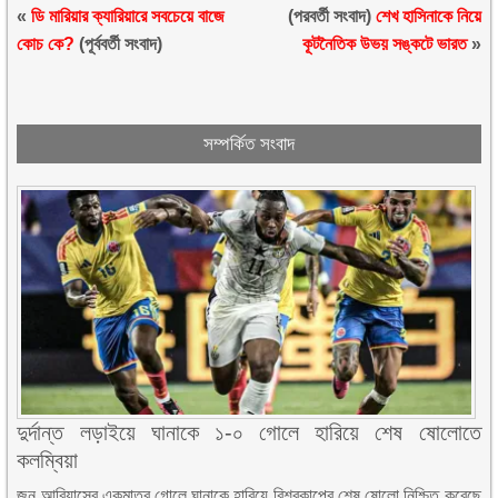
«
ডি মারিয়ার ক্যারিয়ারে সবচেয়ে বাজে
(পরবর্তী সংবাদ)
শেখ হাসিনাকে নিয়ে
কোচ কে?
(পূর্ববর্তী সংবাদ)
কূটনৈতিক উভয় সঙ্কটে ভারত
»
সম্পর্কিত সংবাদ
দুর্দান্ত লড়াইয়ে ঘানাকে ১-০ গোলে হারিয়ে শেষ ষোলোতে
কলম্বিয়া
জন আরিয়াসের একমাত্র গোলে ঘানাকে হারিয়ে বিশ্বকাপের শেষ ষোলো নিশ্চিত করেছে