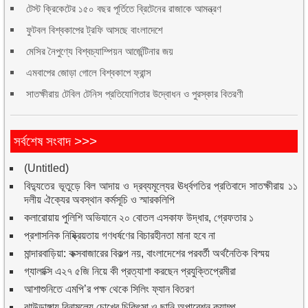
টেস্ট ক্রিকেটের ১৫০ বছর পূর্তিতে ব্রিটেনের রাজাকে আমন্ত্রণ
ফুটবল বিশ্বকাপের ট্রফি আসছে বাংলাদেশে
মেসির নৈপুণ্যে বিশ্বচ্যাম্পিয়ন আর্জেন্টিনার জয়
এমবাপের জোড়া গোলে বিশ্বকাপে ফ্রান্স
সাতক্ষীরায় টেবিল টেনিস প্রতিযোগিতার উদ্বোধন ও পুরস্কার বিতরণী
সর্বশেষ সংবাদ >>>
(Untitled)
বিদ্যুতের ভূতুড়ে বিল আদায় ও দ্রব্যমূল্যের ঊর্ধ্বগতির প্রতিবাদে সাতক্ষীরায় ১১
দলীয় ঐক্যের অবস্থান কর্মসূচি ও স্মারকলিপি
কলারোয়ায় পুলিশি অভিযানে ২০ বোতল এসকাফ উদ্ধার, গ্রেফতার ১
প্রশাসনিক নিষ্ক্রিয়তায় গণধর্ষণের বিচারহীনতা মানা হবে না
মান্দারবাড়িয়া: কক্সবাজারের বিকল্প নয়, বাংলাদেশের পরবর্তী অর্থনৈতিক বিস্ময়
গ্যালাক্সি এ২৭ ৫জি নিয়ে কী প্রত্যাশা করছেন প্রযুক্তিপ্রেমীরা
আশাশুনিতে এমপি’র পক্ষ থেকে সিলিং ফ্যান বিতরণ
ঝাউডাঙ্গায় বিনামূল্যে চোখের চিকিৎসা ও ছানি অপারেশন ক্যাম্প