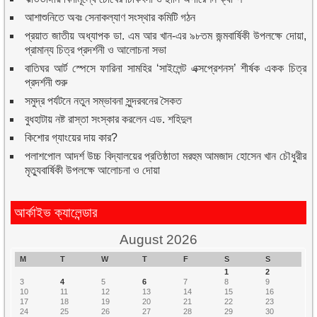
আশাশুনিতে অবঃ সেনাকল্যাণ সংস্থার কমিটি গঠন
প্রয়াত জাতীয় অধ্যাপক ডা. এম আর খান-এর ৯৮তম জন্মবার্ষিকী উপলক্ষে দোয়া,
প্রামান্য চিত্র প্রদর্শনী ও আলোচনা সভা
বাতিঘর আর্ট স্পেসে ফারিনা সামহির ‘সাইলেন্ট এক্সপ্রেশনস’ শীর্ষক একক চিত্র
প্রদর্শনী শুরু
সমুদ্র পর্যটনে নতুন সম্ভাবনা সুন্দরবনের সৈকত
বুধহাটায় নষ্ট রাস্তা সংস্কার করলেন এড. শহিদুল
কিশোর গ্যাংয়ের দায় কার?
পলাশপোল আদর্শ উচ্চ বিদ্যালয়ের প্রতিষ্ঠাতা মরহুম আমজাদ হোসেন খান চৌধুরীর
মৃত্যুবার্ষিকী উপলক্ষে আলোচনা ও দোয়া
আর্কাইভ ক্যালেন্ডার
August 2026
M
T
W
T
F
S
S
1
2
3
4
5
6
7
8
9
10
11
12
13
14
15
16
17
18
19
20
21
22
23
24
25
26
27
28
29
30