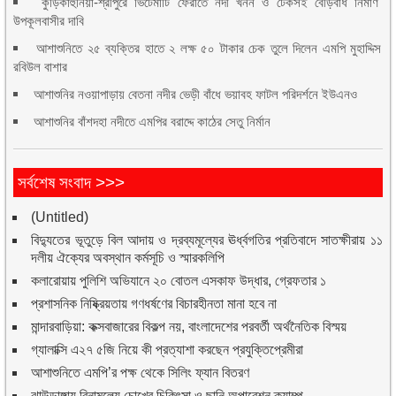
কুড়িকাহুনিয়া-শ্রীপুরে ভিটেমাটি ফেরাতে নদী খনন ও টেকসই বেড়িবাঁধ নির্মাণ
উপকূলবাসীর দাবি
আশাশুনিতে ২৫ ব্যক্তির হাতে ২ লক্ষ ৫০ টাকার চেক তুলে দিলেন এমপি মুহাদ্দিস
রবিউল বাশার
আশাশুনির নওয়াপাড়ায় বেতনা নদীর ভেড়ী বাঁধে ভয়াবহ ফাটল পরিদর্শনে ইউএনও
আশাশুনির বাঁশদহা নদীতে এমপির বরাদ্দে কাঠের সেতু নির্মান
সর্বশেষ সংবাদ >>>
(Untitled)
বিদ্যুতের ভূতুড়ে বিল আদায় ও দ্রব্যমূল্যের ঊর্ধ্বগতির প্রতিবাদে সাতক্ষীরায় ১১
দলীয় ঐক্যের অবস্থান কর্মসূচি ও স্মারকলিপি
কলারোয়ায় পুলিশি অভিযানে ২০ বোতল এসকাফ উদ্ধার, গ্রেফতার ১
প্রশাসনিক নিষ্ক্রিয়তায় গণধর্ষণের বিচারহীনতা মানা হবে না
মান্দারবাড়িয়া: কক্সবাজারের বিকল্প নয়, বাংলাদেশের পরবর্তী অর্থনৈতিক বিস্ময়
গ্যালাক্সি এ২৭ ৫জি নিয়ে কী প্রত্যাশা করছেন প্রযুক্তিপ্রেমীরা
আশাশুনিতে এমপি’র পক্ষ থেকে সিলিং ফ্যান বিতরণ
ঝাউডাঙ্গায় বিনামূল্যে চোখের চিকিৎসা ও ছানি অপারেশন ক্যাম্প