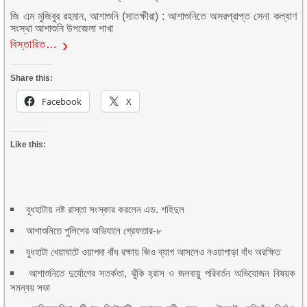
জি এম মুজিবুর রহমান, আশাশুনি (সাতক্ষীরা) : আশাশুনিতে অসরপ্রাপ্ত সেনা কল্যাণ
সংস্থা আশাশুনি উপজেলা শাখা
বিস্তারিত…
Share this:
Facebook
X
Like this:
বুধহাটায় নষ্ট রাস্তা সংস্কার করলেন এড. শহিদুল
আশাশুনিতে পুলিশের অভিযানে গ্রেফতার-৮
বুধহাটা খেয়াঘাটে ওয়াপদা বাঁধ রক্ষায় জিও ব্যাগ আসলেও নওয়াপাড়া বাঁধ অরক্ষিত
আশাশুনিতে দুর্যোগের সতর্কতা, ঝুঁকি হ্রাস ও জলবায়ু পরিবর্তন অভিযোজন বিষয়ক
সমন্বয় সভা