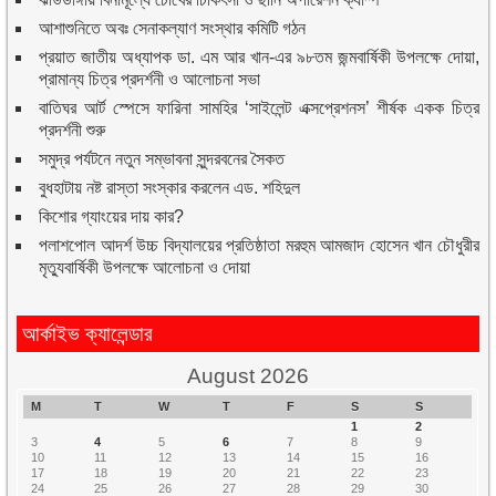
আশাশুনিতে অবঃ সেনাকল্যাণ সংস্থার কমিটি গঠন
প্রয়াত জাতীয় অধ্যাপক ডা. এম আর খান-এর ৯৮তম জন্মবার্ষিকী উপলক্ষে দোয়া,
প্রামান্য চিত্র প্রদর্শনী ও আলোচনা সভা
বাতিঘর আর্ট স্পেসে ফারিনা সামহির ‘সাইলেন্ট এক্সপ্রেশনস’ শীর্ষক একক চিত্র
প্রদর্শনী শুরু
সমুদ্র পর্যটনে নতুন সম্ভাবনা সুন্দরবনের সৈকত
বুধহাটায় নষ্ট রাস্তা সংস্কার করলেন এড. শহিদুল
কিশোর গ্যাংয়ের দায় কার?
পলাশপোল আদর্শ উচ্চ বিদ্যালয়ের প্রতিষ্ঠাতা মরহুম আমজাদ হোসেন খান চৌধুরীর
মৃত্যুবার্ষিকী উপলক্ষে আলোচনা ও দোয়া
আর্কাইভ ক্যালেন্ডার
August 2026
M
T
W
T
F
S
S
1
2
3
4
5
6
7
8
9
10
11
12
13
14
15
16
17
18
19
20
21
22
23
24
25
26
27
28
29
30