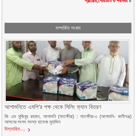
প্রচারনা,শোডাউন ও পথসভা
»
সম্পর্কিত সংবাদ
আশাশুনিতে এমপি’র পক্ষ থেকে সিলিং ফ্যান বিতরণ
জি এম মুজিবুর রহমান, আশাশুনি (সাতক্ষীরা) : সাতক্ষীরা-৩ (আশাশুনি- কালীগঞ্জ)
আসনের সংসদ সদস্য হাফেজ মুহাদ্দিস
বিস্তারিত…