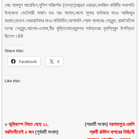
মোঃ সামসুল আরেফিন,পুলিশ পরিদর্শক (তদন্ত)আব্দুল ওয়াদুদ,মসজিদ কমিটির সভাপতি
উপজেলা ভেটেনারী সার্জন ডাঃ আঃ সালাম,জেলা সুপার ভাইজার মাওঃ আজিজুর
রহমান,মডেল কেয়ারটেকার মাওঃ মহিউদ্দীন,আশাশুনি প্রেস ক্লাবের নেতৃবৃন্দ, রাজনৈতিক
দলের নেতৃবৃন্দ,আলেম-ওলামা,বীর মুক্তিযোদ্ধাবৃন্দসহ সর্বস্তরের মুসল্লিবৃন্দ উপস্থিত
ছিলেন।##
Share this:
Facebook
X
Like this:
«
ভূমিকম্পে নিহত বেড়ে ১১,
(পরবর্তী সংবাদ)
দরগাহপুরে এমপি
নরসিংদীতেই ৫ জন
(পূর্ববর্তী সংবাদ)
প্রার্থী রবিউল বাশারের নির্বাচনী