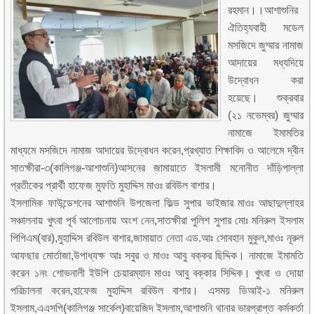
রহমান।।আশাশুনির
ঐতিহ্যবাহী মডেল
মসজিদে জুম্মার নামাজ
আদায়ের মধ্যদিয়ে
উদ্বোধন করা
হয়েছে। শুক্রবার
(২১ নভেম্বর) জুম্মার
নামাজে ইমামতির
মাধ্যমে মসজিদে নামাজ আদায়ের উদ্বোধন করেন,প্রখ্যাত শিক্ষাবিদ ও আলেমে দ্বীন
সাতক্ষীরা-৩(কালিগঞ্জ-আশাশুনি)আসনের জামায়াতে ইসলামী মনোনীত দাঁড়িপাল্লা
প্রতীকের প্রার্থী হাফেজ মুফতি মুহাদ্দিস মাওঃ রবিউল বাশার।
ইসলামিক ফাউন্ডেশনের আশাশুনি উপজেলা ফিল্ড সুপার ভাইজার মাওঃ আছাদুল্লাহর
সঞ্চালনায় খুৎবা পূর্ব আলোচনায় অংশ নেন,সাতক্ষীরা পুলিশ সুপার মোঃ মনিরুল ইসলাম
পিপিএম(বার),মুহাদ্দিস রবিউল বাশার,জামায়াত নেতা এড.আঃ সোবহান মুকুল,মাওঃ নূরুল
আফছার মোর্তাজা,উপাধ্যক্ষ আঃ সবুর ও মাওঃ আবু বক্কর ছিদ্দিক। নামাজে ইমামতি
করেন ১নং শোভনালী ইউপি চেয়ারম্যান মাওঃ আবু বক্কার সিদ্দিক। খুৎবা ও দোয়া
পরিচালনা করেন,হাফেজ মুহাদ্দিস রবিউল বাশার। এসময় ডিআই-১ মনিরুল
ইসলাম,এএসপি(কালিগঞ্জ সার্কেল)বায়েজিদ ইসলাম,আশাশুনি থানার ভারপ্রাপ্ত কর্মকর্তা