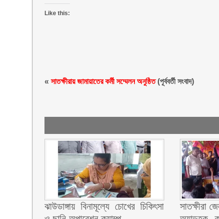
Like this:
«
সাতক্ষীরায় জামায়াতের কর্মী সম্মেলন অনুষ্ঠিত
(পূর্ববর্তী সংবাদ)
ঝাউডাঙ্গায় বিনামূল্যে চোখের চিকিৎসা
সাতক্ষীরা জ
ও ছানি অপারেশন ক্যাম্প
অ্যাডহক ক