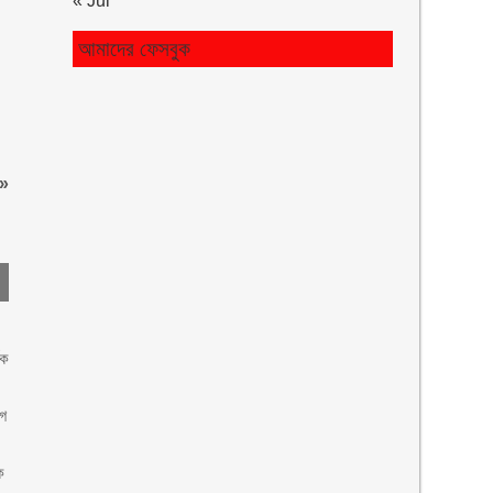
« Jul
আমাদের ফেসবুক
»
িক
োগ
ে