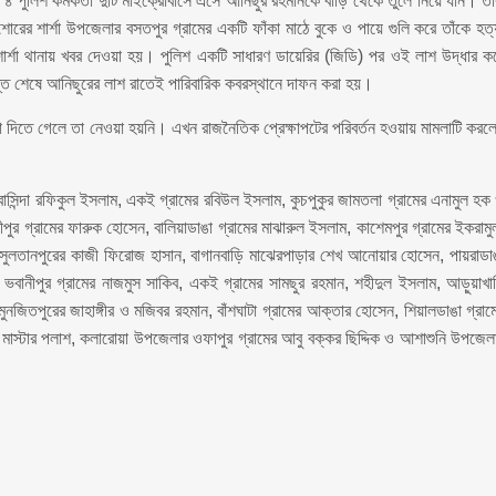
 পুলিশ কর্মকর্তা দুটি মাইক্রোবাসে এসে আনিছুর রহমানকে বাড়ি থেকে তুলে নিয়ে যান। তাঁ
রের শার্শা উপজেলার বসতপুর গ্রামের একটি ফাঁকা মাঠে বুকে ও পায়ে গুলি করে তাঁকে হত্
্শা থানায় খবর দেওয়া হয়। পুলিশ একটি সাধারণ ডায়েরির (জিডি) পর ওই লাশ উদ্ধার ক
্ত শেষে আনিছুরের লাশ রাতেই পারিবারিক কবরস্থানে দাফন করা হয়।
া দিতে গেলে তা নেওয়া হয়নি। এখন রাজনৈতিক প্রেক্ষাপটের পরিবর্তন হওয়ায় মামলাটি করল
বাসিন্দা রফিকুল ইসলাম, একই গ্রামের রবিউল ইসলাম, কুচপুকুর জামতলা গ্রামের এনামুল হক
পুর গ্রামের ফারুক হোসেন, বালিয়াডাঙা গ্রামের মাঝারুল ইসলাম, কাশেমপুর গ্রামের ইকরামু
 সুলতানপুরের কাজী ফিরোজ হাসান, বাগানবাড়ি মাঝেরপাড়ার শেখ আনোয়ার হোসেন, পায়রাডা
ভবানীপুর গ্রামের নাজমুস সাকিব, একই গ্রামের সামছুর রহমান, শহীদুল ইসলাম, আড়ুয়াখা
ুনজিতপুরের জাহাঙ্গীর ও মজিবর রহমান, বাঁশঘাটা গ্রামের আক্তার হোসেন, শিয়ালডাঙা গ্রাম
র মাস্টার পলাশ, কলারোয়া উপজেলার ওফাপুর গ্রামের আবু বক্কর ছিদ্দিক ও আশাশুনি উপজেল