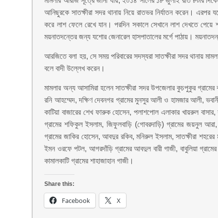
মামলার আরজি সূত্রে জানা যায়, ২০১৪ সালের ১৮ জুলাই রাত ৮টার দিকে ৪
আনিছুরকে সাতক্ষীরা সদর থানায় নিয়ে রাতভর নির্যাতন করেন। এরপর যশো
করে লাশ ফেলে রেখে যান। পরদিন সকালে সেখানে লাশ দেখতে পেয়ে শার
ময়নাতদন্তের জন্য যশোর জেনারেল হাসপাতালের মর্গে পাঠায়। ময়নাতদন
আরজিতে বলা হয়, সে সময় পরিবারের সদস্যরা সাতক্ষীরা সদর থানায় মামল
বলে বাদী উল্লেখ করেন।
মামলার অন্য আসামিরা হলেন সাতক্ষীরা সদর উপজেলার কুচপুকুর গ্রামের 
রনি আহম্মেদ, দক্ষিণ দেবনগর গ্রামের মুনসুর আলী ও হামজার আলী, ভবানী
কাটিয়া বাজারের শেখ ফারুক হোসেন, পলাশপোল এলাকার খায়রুল বাসার,
গ্রামের শফিকুল ইসলাম, জিফুলবাড়ি (গোবরদাড়ি) গ্রামের জয়নুল আরা, 
গ্রামের জাকির হোসেন, আবদুর রকিব, মনিরুল ইসলাম, সাতক্ষীরা শহরের ম
ইমন ওরফে পটল, আগরদাঁড়ি গ্রামের আবদুল বারী গাজী, বাবুলিয়া গ্রামে
কামালকাটি গ্রামের শাহাজাহান গাজী।
Share this:
Facebook
X