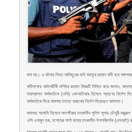
বলা হয়। এ ঘটনায় নিহত আনিছুরের ভাই মকফুর রহমান বাদী হয়ে মঙ্গলবার
বাদীপক্ষের আইনজীবী মশিউর রহমান বিষয়টি নিশ্চিত করে জানান, আদালত
ভারপ্রাপ্ত কর্মকর্তাকে (ওসি) এফআইআর হিসেবে গ্রহণের নির্দেশ দ
কর্মকর্তাকে দিয়ে মামলার তদন্ত করানোর নির্দেশ দিয়েছেন আদালত।
মামলায় আসামি হিসেবে সাতক্ষীরার তৎকালীন পুলিশ সুপার চৌধুরী মঞ্জুরু
ওসি এনামুল হক, যশোরের শার্শা থানার তৎকালীন উপপরিদর্শক (এসআই)