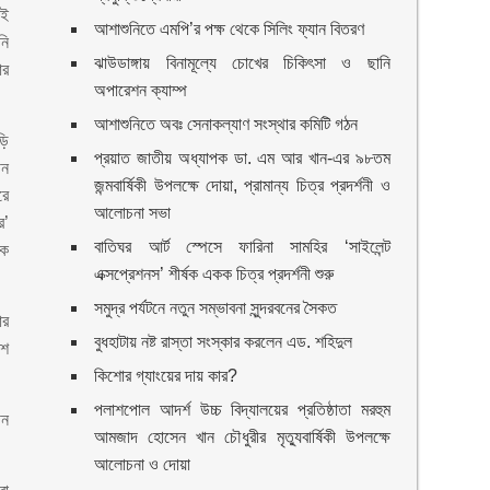
ওই
আশাশুনিতে এমপি’র পক্ষ থেকে সিলিং ফ্যান বিতরণ
নি
ঝাউডাঙ্গায় বিনামূল্যে চোখের চিকিৎসা ও ছানি
ার
অপারেশন ক্যাম্প
আশাশুনিতে অবঃ সেনাকল্যাণ সংস্থার কমিটি গঠন
ড়ি
প্রয়াত জাতীয় অধ্যাপক ডা. এম আর খান-এর ৯৮তম
ীন
জন্মবার্ষিকী উপলক্ষে দোয়া, প্রামান্য চিত্র প্রদর্শনী ও
রে
আলোচনা সভা
ে’
বাতিঘর আর্ট স্পেসে ফারিনা সামহির ‘সাইলেন্ট
কে
এক্সপ্রেশনস’ শীর্ষক একক চিত্র প্রদর্শনী শুরু
সমুদ্র পর্যটনে নতুন সম্ভাবনা সুন্দরবনের সৈকত
ার
বুধহাটায় নষ্ট রাস্তা সংস্কার করলেন এড. শহিদুল
িশ
কিশোর গ্যাংয়ের দায় কার?
পলাশপোল আদর্শ উচ্চ বিদ্যালয়ের প্রতিষ্ঠাতা মরহুম
ীন
আমজাদ হোসেন খান চৌধুরীর মৃত্যুবার্ষিকী উপলক্ষে
আলোচনা ও দোয়া