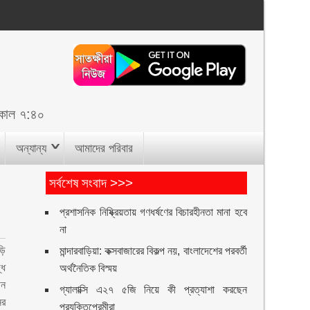
কাল ৭:৪০
অন্যান্য
আমাদের পরিবার
সর্বশেষ সংবাদ >>>
প্রশাসনিক নিষ্ক্রিয়তায় গণধর্ষণের বিচারহীনতা মানা হবে
না
ড়ি
মান্দারবাড়িয়া: কক্সবাজারের বিকল্প নয়, বাংলাদেশের পরবর্তী
্ধ
অর্থনৈতিক বিস্ময়
ীন
গ্যালাক্সি এ২৭ ৫জি নিয়ে কী প্রত্যাশা করছেন
ের
প্রযুক্তিপ্রেমীরা