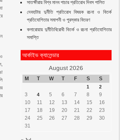
রা
সাতক্ষীরায় বিশ্ব মানব পাচার প্রতিরোধ দিবস পালিত
যা
দেবহাটায় দুর্নীতি প্রতিরোধ বিষয়ক রচনা ও বিতর্ক
রে
প্রতিযোগিতার সমাপনী ও পুরস্কার বিতরণ
কলারোয়ায় দুর্নীতিবিরোধী বিতর্ক ও রচনা প্রতিযোগিতার
েন
সমাপ্তি
আর্কাইভ ক্যালেন্ডার
 ও
ল,
August 2026
ঙা
M
T
W
T
F
S
S
লি
1
2
ের
3
4
5
6
7
8
9
ার
10
11
12
13
14
15
16
17
18
19
20
21
22
23
24
25
26
27
28
29
30
31