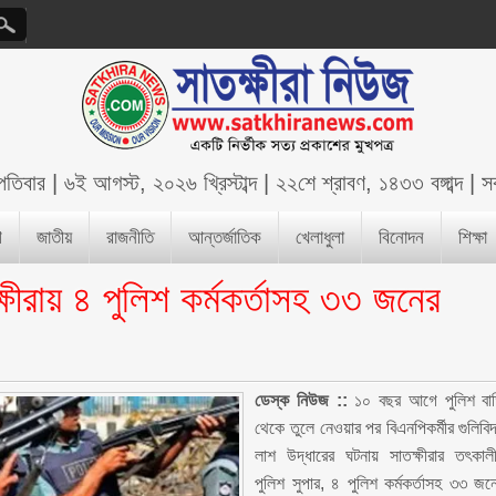
্পতিবার
|
৬ই আগস্ট, ২০২৬ খ্রিস্টাব্দ
|
২২শে শ্রাবণ, ১৪৩৩ বঙ্গাব্দ
|
স
শ
জাতীয়
রাজনীতি
আন্তর্জাতিক
খেলাধুলা
বিনোদন
শিক্ষা
্ষীরায় ৪ পুলিশ কর্মকর্তাসহ ৩৩ জনের
ডেস্ক নিউজ ::
১০ বছর আগে পুলিশ বা
থেকে তুলে নেওয়ার পর বিএনপিকর্মীর গুলিবিদ
লাশ উদ্ধারের ঘটনায় সাতক্ষীরার তৎকাল
পুলিশ সুপার, ৪ পুলিশ কর্মকর্তাসহ ৩৩ জন