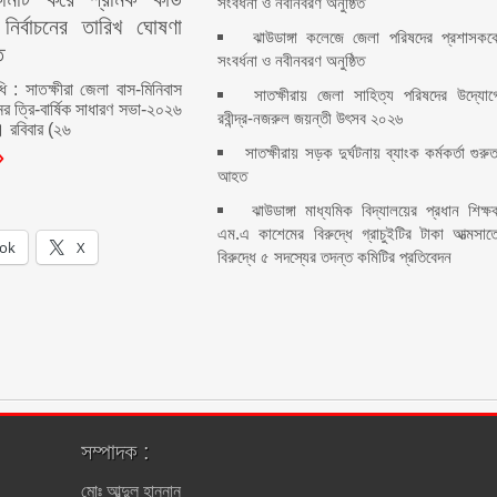
সংবর্ধনা ও নবীনবরণ অনুষ্ঠিত
নির্বাচনের তারিখ ঘোষণা
ঝাউডাঙ্গা কলেজে জেলা পরিষদের প্রশাসকক
ত
সংবর্ধনা ও নবীনবরণ অনুষ্ঠিত
ধি : সাতক্ষীরা জেলা বাস-মিনিবাস
সাতক্ষীরায় জেলা সাহিত্য পরিষদের উদ্যোগ
ের ত্রি-বার্ষিক সাধারণ সভা-২০২৬
রবীন্দ্র-নজরুল জয়ন্তী উৎসব ২০২৬
। রবিবার (২৬
সাতক্ষীরায় সড়ক দুর্ঘটনায় ব্যাংক কর্মকর্তা গুরু
আহত
ঝাউডাঙ্গা মাধ্যমিক বিদ্যালয়ের প্রধান শিক্ষ
এম.এ কাশেমের বিরুদ্ধে গ্রাচুইটির টাকা আত্মসাত
ok
X
বিরুদ্ধে ৫ সদস্যের তদন্ত কমিটির প্রতিবেদন
সম্পাদক :
মোঃ আব্দুল হান্নান