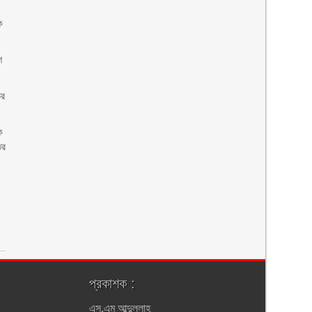
ে
ে
তর
ক
ের
প্রকাশক :
এস.এম আব্দুল্লাহ