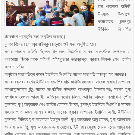
তম শাহাদাত বার্ষিকী
উদযাপন উপলক্ষে
কলারোয়ার চন্দনপুর
ইউনিয়ন বিএনপির
উদ্যোগে প্রস্তুতি সভা অনুষ্ঠিত হয়েছে।
বুধবার বিকেলে চন্দনপুর হাইস্কুল চত্বরে ওই সভা অনুষ্ঠিত হয়।
সভায় প্রধান অতিথি ছিলেন উপজেলা বিএনপির সাবেক সাংগঠনিক সম্পাদক ও
কলারোয়া জিকেএমকে পাইলট হাইস্কুলের ভারপ্রাপ্ত প্রধান শিক্ষক শেখ তামিম
আজাদ মেরিন।
অনুষ্ঠানে সভাপতিত্ব করেন ইউনিয়ন বিএনপির সাবেক সভাপতি ফজলুল হক সরদার।
সভায় বক্তব্য রাখেন ইউনিয়ন বিএনপির সার্চ কমিটির সদস্য ও সাবেক সাধারণ সম্পাদক
আশরাফুজ্জামান মন্টু, সাবেক সাংগঠনিক সম্পাদক আশরাফুল ইসলাম মগু, সাবেক যুগ্ম
সম্পাদক হেলাল আনছারী, আতিকুর রহমান মিলন, আরিফ মাহমুদ, কলারোয়া পৌর
যুবদলের যুগ্ম আহ্বায়ক শেখ জাকির হোসেন জিকো, চন্দনপুর ইউনিয়ন বিএনপি’র সাবেক
সহ.সভাপতি রুহুল আমিন সরদার, সাবেক প্রচার সম্পাদক ইয়াসিন আলী, ইউনিয়ন
যুবদলের সিনিয়র যুগ্ম আহবায়ক ইউনুস আলী, যুগ্ম আহবায়ক আবু তাহের, যুগ্ম আহবায়ক
ওমর ফারুক মিঠু, যুগ্ম আহবায়ক হৃদয় হোসেন, ইউনিয়ন স্বেচ্ছাসেবক দলের আহ্বায়ক
শাহীন হোসেন, যুগ্ম আহবায়ক রাজু আহমেদ, যুগ্ম আহ্বায়ক ওসমান গনি, ইউনিয়ন