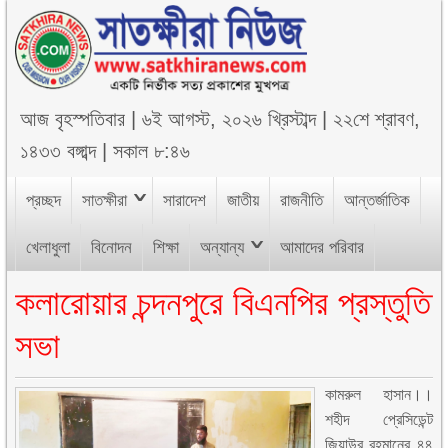
আজ
বৃহস্পতিবার
|
৬ই আগস্ট, ২০২৬ খ্রিস্টাব্দ
|
২২শে শ্রাবণ,
১৪৩৩ বঙ্গাব্দ
|
সকাল ৮:৪৬
প্রচ্ছদ
সাতক্ষীরা
সারাদেশ
জাতীয়
রাজনীতি
আন্তর্জাতিক
খেলাধুলা
বিনোদন
শিক্ষা
অন্যান্য
আমাদের পরিবার
কলারোয়ার চন্দনপুরে বিএনপির প্রস্তুতি
সভা
কামরুল হাসান।।
শহীদ প্রেসিডেন্ট
জিয়াউর রহমানের ৪৪