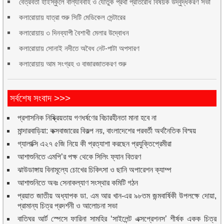
বেত্রবতী হাইস্কুলে বাল্যবিবাহ ও যৌতুক প্রথা প্রতিরোধ বিষয়ক উদ্বুদ্ধকরণ সভা
কলারোয়ায় যাত্রা শুরু সিটি মেডিকেল সেন্টারের
কলারোয়ায় ৩ দিনব্যাপী বৈশাখী মেলার উদ্বোধন
কলারোয়ায় সোনাই নদীতে অবৈধ নেট-পাটা অপসারণ
কলারোয়ায় আম সংগ্রহ ও বাজারজাতকরণ শুরু
সর্বশেষ সংবাদ >>>
প্রশাসনিক নিষ্ক্রিয়তায় গণধর্ষণের বিচারহীনতা মানা হবে না
মান্দারবাড়িয়া: কক্সবাজারের বিকল্প নয়, বাংলাদেশের পরবর্তী অর্থনৈতিক বিস্ময়
গ্যালাক্সি এ২৭ ৫জি নিয়ে কী প্রত্যাশা করছেন প্রযুক্তিপ্রেমীরা
আশাশুনিতে এমপি’র পক্ষ থেকে সিলিং ফ্যান বিতরণ
ঝাউডাঙ্গায় বিনামূল্যে চোখের চিকিৎসা ও ছানি অপারেশন ক্যাম্প
আশাশুনিতে অবঃ সেনাকল্যাণ সংস্থার কমিটি গঠন
প্রয়াত জাতীয় অধ্যাপক ডা. এম আর খান-এর ৯৮তম জন্মবার্ষিকী উপলক্ষে দোয়া,
প্রামান্য চিত্র প্রদর্শনী ও আলোচনা সভা
বাতিঘর আর্ট স্পেসে ফারিনা সামহির ‘সাইলেন্ট এক্সপ্রেশনস’ শীর্ষক একক চিত্র