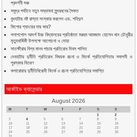
প্রদর্শনী শুরু
সমুদ্র পর্যটনে নতুন সম্ভাবনা সুন্দরবনের সৈকত
বুধহাটায় নষ্ট রাস্তা সংস্কার করলেন এড. শহিদুল
কিশোর গ্যাংয়ের দায় কার?
পলাশপোল আদর্শ উচ্চ বিদ্যালয়ের প্রতিষ্ঠাতা মরহুম আমজাদ হোসেন খান চৌধুরীর
মৃত্যুবার্ষিকী উপলক্ষে আলোচনা ও দোয়া
সাতক্ষীরায় বিশ্ব মানব পাচার প্রতিরোধ দিবস পালিত
দেবহাটায় দুর্নীতি প্রতিরোধ বিষয়ক রচনা ও বিতর্ক প্রতিযোগিতার সমাপনী ও
পুরস্কার বিতরণ
কলারোয়ায় দুর্নীতিবিরোধী বিতর্ক ও রচনা প্রতিযোগিতার সমাপ্তি
আর্কাইভ ক্যালেন্ডার
August 2026
M
T
W
T
F
S
S
1
2
3
4
5
6
7
8
9
10
11
12
13
14
15
16
17
18
19
20
21
22
23
24
25
26
27
28
29
30
31