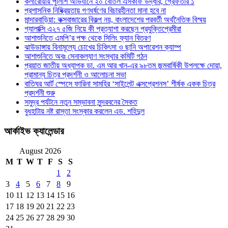
কলারোয়ায় পুলিশি অভিযানে ২০ বোতল এসকাফ উদ্ধার, গ্রেফতার ১
প্রশাসনিক নিষ্ক্রিয়তায় গণধর্ষণের বিচারহীনতা মানা হবে না
মান্দারবাড়িয়া: কক্সবাজারের বিকল্প নয়, বাংলাদেশের পরবর্তী অর্থনৈতিক বিস্ময়
গ্যালাক্সি এ২৭ ৫জি নিয়ে কী প্রত্যাশা করছেন প্রযুক্তিপ্রেমীরা
আশাশুনিতে এমপি’র পক্ষ থেকে সিলিং ফ্যান বিতরণ
ঝাউডাঙ্গায় বিনামূল্যে চোখের চিকিৎসা ও ছানি অপারেশন ক্যাম্প
আশাশুনিতে অবঃ সেনাকল্যাণ সংস্থার কমিটি গঠন
প্রয়াত জাতীয় অধ্যাপক ডা. এম আর খান-এর ৯৮তম জন্মবার্ষিকী উপলক্ষে দোয়া,
প্রামান্য চিত্র প্রদর্শনী ও আলোচনা সভা
বাতিঘর আর্ট স্পেসে ফারিনা সামহির ‘সাইলেন্ট এক্সপ্রেশনস’ শীর্ষক একক চিত্র
প্রদর্শনী শুরু
সমুদ্র পর্যটনে নতুন সম্ভাবনা সুন্দরবনের সৈকত
বুধহাটায় নষ্ট রাস্তা সংস্কার করলেন এড. শহিদুল
আর্কাইভ ক্যালেন্ডার
August 2026
M
T
W
T
F
S
S
1
2
3
4
5
6
7
8
9
10
11
12
13
14
15
16
17
18
19
20
21
22
23
24
25
26
27
28
29
30