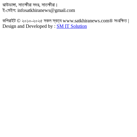
ঝাউডাঙ্গা, সাতক্ষীরা সদর, সাতক্ষীরা।
ই-মেইল: infosatkhiranews@gmail.com
কপিরাইট © ২০১০-২০২৫ সকল স্বত্ব www.satkhiranews.com® সংরক্ষিত |
Design and Developed by :
SM IT Solution