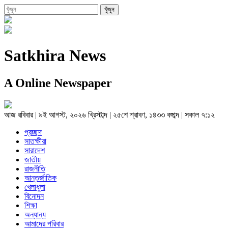
Satkhira News
A Online Newspaper
আজ
রবিবার
|
৯ই আগস্ট, ২০২৬ খ্রিস্টাব্দ
|
২৫শে শ্রাবণ, ১৪৩৩ বঙ্গাব্দ
|
সকাল ৭:১২
প্রচ্ছদ
সাতক্ষীরা
সারাদেশ
জাতীয়
রাজনীতি
আন্তর্জাতিক
খেলাধুলা
বিনোদন
শিক্ষা
অন্যান্য
আমাদের পরিবার