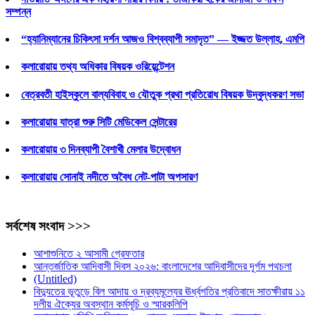
সম্পন্ন
“হ্যানিম্যানের চিকিৎসা দর্শন আজও বিশ্বব্যাপী সমাদৃত” — ইজ্জত উল্লাহ, এমপি
কলারোয়ায় তথ্য অধিকার বিষয়ক ওরিয়েন্টেশন
বেত্রবতী হাইস্কুলে বাল্যবিবাহ ও যৌতুক প্রথা প্রতিরোধ বিষয়ক উদ্বুদ্ধকরণ সভা
কলারোয়ায় যাত্রা শুরু সিটি মেডিকেল সেন্টারের
কলারোয়ায় ৩ দিনব্যাপী বৈশাখী মেলার উদ্বোধন
কলারোয়ায় সোনাই নদীতে অবৈধ নেট-পাটা অপসারণ
সর্বশেষ সংবাদ >>>
আশাশুনিতে ২ আসামী গ্রেফতার
আন্তর্জাতিক আদিবাসী দিবস ২০২৬: বাংলাদেশের আদিবাসীদের দূর্গম পথচলা
(Untitled)
বিদ্যুতের ভূতুড়ে বিল আদায় ও দ্রব্যমূল্যের ঊর্ধ্বগতির প্রতিবাদে সাতক্ষীরায় ১১
দলীয় ঐক্যের অবস্থান কর্মসূচি ও স্মারকলিপি