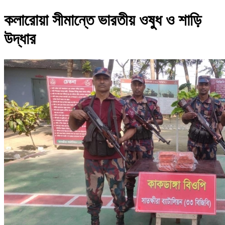
কলারোয়া সীমান্তে ভারতীয় ওষুধ ও শাড়ি
উদ্ধার