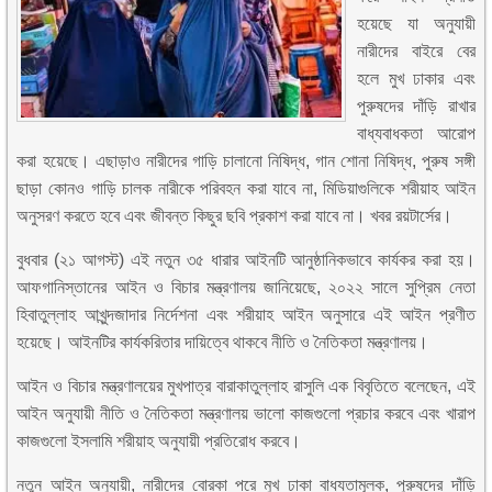
হয়েছে যা অনুযায়ী
নারীদের বাইরে বের
হলে মুখ ঢাকার এবং
পুরুষদের দাঁড়ি রাখার
বাধ্যবাধকতা আরোপ
করা হয়েছে। এছাড়াও নারীদের গাড়ি চালানো নিষিদ্ধ, গান শোনা নিষিদ্ধ, পুরুষ সঙ্গী
ছাড়া কোনও গাড়ি চালক নারীকে পরিবহন করা যাবে না, মিডিয়াগুলিকে শরীয়াহ আইন
অনুসরণ করতে হবে এবং জীবন্ত কিছুর ছবি প্রকাশ করা যাবে না। খবর রয়টার্সের।
বুধবার (২১ আগস্ট) এই নতুন ৩৫ ধারার আইনটি আনুষ্ঠানিকভাবে কার্যকর করা হয়।
আফগানিস্তানের আইন ও বিচার মন্ত্রণালয় জানিয়েছে, ২০২২ সালে সুপ্রিম নেতা
হিবাতুল্লাহ আখুন্দজাদার নির্দেশনা এবং শরীয়াহ আইন অনুসারে এই আইন প্রণীত
হয়েছে। আইনটির কার্যকরিতার দায়িত্বে থাকবে নীতি ও নৈতিকতা মন্ত্রণালয়।
আইন ও বিচার মন্ত্রণালয়ের মুখপাত্র বারাকাতুল্লাহ রাসুলি এক বিবৃতিতে বলেছেন, এই
আইন অনুযায়ী নীতি ও নৈতিকতা মন্ত্রণালয় ভালো কাজগুলো প্রচার করবে এবং খারাপ
কাজগুলো ইসলামি শরীয়াহ অনুযায়ী প্রতিরোধ করবে।
নতুন আইন অনুযায়ী, নারীদের বোরকা পরে মুখ ঢাকা বাধ্যতামূলক, পুরুষদের দাঁড়ি