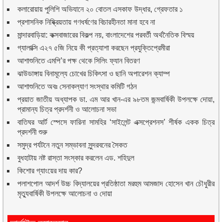
কলারোয়ায় পুলিশি অভিযানে ২০ বোতল এসকাফ উদ্ধার, গ্রেফতার ১
প্রশাসনিক নিষ্ক্রিয়তায় গণধর্ষণের বিচারহীনতা মানা হবে না
মান্দারবাড়িয়া: কক্সবাজারের বিকল্প নয়, বাংলাদেশের পরবর্তী অর্থনৈতিক বিস্ময়
গ্যালাক্সি এ২৭ ৫জি নিয়ে কী প্রত্যাশা করছেন প্রযুক্তিপ্রেমীরা
আশাশুনিতে এমপি’র পক্ষ থেকে সিলিং ফ্যান বিতরণ
ঝাউডাঙ্গায় বিনামূল্যে চোখের চিকিৎসা ও ছানি অপারেশন ক্যাম্প
আশাশুনিতে অবঃ সেনাকল্যাণ সংস্থার কমিটি গঠন
প্রয়াত জাতীয় অধ্যাপক ডা. এম আর খান-এর ৯৮তম জন্মবার্ষিকী উপলক্ষে দোয়া,
প্রামান্য চিত্র প্রদর্শনী ও আলোচনা সভা
বাতিঘর আর্ট স্পেসে ফারিনা সামহির ‘সাইলেন্ট এক্সপ্রেশনস’ শীর্ষক একক চিত্র
প্রদর্শনী শুরু
সমুদ্র পর্যটনে নতুন সম্ভাবনা সুন্দরবনের সৈকত
বুধহাটায় নষ্ট রাস্তা সংস্কার করলেন এড. শহিদুল
কিশোর গ্যাংয়ের দায় কার?
পলাশপোল আদর্শ উচ্চ বিদ্যালয়ের প্রতিষ্ঠাতা মরহুম আমজাদ হোসেন খান চৌধুরীর
মৃত্যুবার্ষিকী উপলক্ষে আলোচনা ও দোয়া