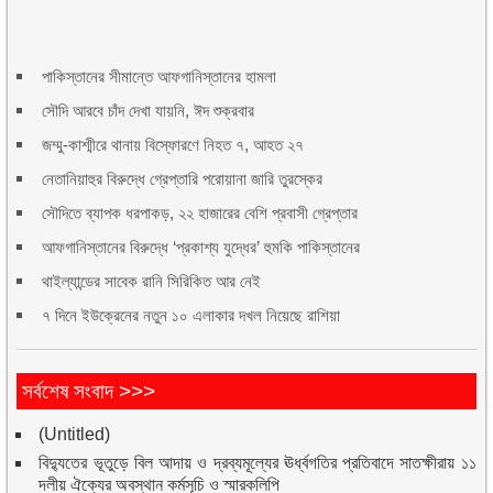
পাকিস্তানের সীমান্তে আফগানিস্তানের হামলা
সৌদি আরবে চাঁদ দেখা যায়নি, ঈদ শুক্রবার
জম্মু-কাশ্মীরে থানায় বিস্ফোরণে নিহত ৭, আহত ২৭
নেতানিয়াহুর বিরুদ্ধে গ্রেপ্তারি পরোয়ানা জারি তুরস্কের
সৌদিতে ব্যাপক ধরপাকড়, ২২ হাজারের বেশি প্রবাসী গ্রেপ্তার
আফগানিস্তানের বিরুদ্ধে ‘প্রকাশ্য যুদ্ধের’ হুমকি পাকিস্তানের
থাইল্যান্ডের সাবেক রানি সিরিকিত আর নেই
৭ দিনে ইউক্রেনের নতুন ১০ এলাকার দখল নিয়েছে রাশিয়া
সর্বশেষ সংবাদ >>>
(Untitled)
বিদ্যুতের ভূতুড়ে বিল আদায় ও দ্রব্যমূল্যের ঊর্ধ্বগতির প্রতিবাদে সাতক্ষীরায় ১১
দলীয় ঐক্যের অবস্থান কর্মসূচি ও স্মারকলিপি