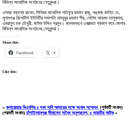
বিভিন্ন সাংবাদিক সংগঠনের নেতৃবৃন্দরা।
এসময় বক্তব্য রাখেন, সিনিয়র সাংবাদিক লতিফুর রহমান রাজু, পঙ্কজ কান্তি দে,
সুনামগঞ্জ রিপোর্টার্স ইউনিটির সভাপতি মাহবুবুর রহমান পীর, সেলিম আহমদ তালুকদার,
এমরানুল হক চৌধুরী, জসিম উদ্দিন প্রমুখ। মানববন্ধনে একাত্মতা প্রকাশ করে জেলার
বিভিন্ন সাংবাদিক সংগঠনের নেতৃবৃন্দরা।
Share this:
Facebook
X
Like this:
«
কলারোয়ায় বিএনপির ৫ দফা দাবি আদায়ের লক্ষে সংবাদ সম্মেলন
(পূর্ববর্তী সংবাদ)
(পরবর্তী সংবাদ)
চাঁপাইনবাবগঞ্জ সীমান্তে অবৈধ অনুপ্রবেশ, ৫ ভারতীয় আটক
»