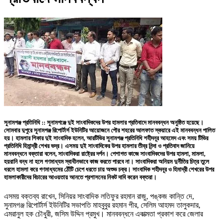
সুনামগঞ্জ প্রতিনিধি ::
সুনামগঞ্জে দুই সাংবাদিকদের উপর হামলার প্রতিবাদে মানববন্ধন অনুষ্ঠিত হয়েছে।
সোমবার দুপুরে সুনামগঞ্জ রিপোর্টার্স ইউনিটির আয়োজনে পৌর শহরের আলফাত স্কয়ারে এই মানববন্ধন পালিত
হয়। হামলার শিকার দুই সাংবাদিক হলেন, আরটিভির সুনামগঞ্জ প্রতিনিধি শহীদনূর আহমেদ এবং সময় টিভির
প্রতিনিধি হিমান্দ্রী শেখর ভদ্র। এসময় দুই সাংবাদিকের উপর হামলার তীব্র নিন্দা ও প্রতিবাদ জানিয়ে
মানববন্ধনে বক্তারা বলেন, সাংবাদিকরা রাষ্ট্রের দর্পন। পেশাগত কাজে সাংবাদিকদের উপর হামলা, মামলা,
হয়রানি বন্ধ না হলে গণমাধ্যম স্বাধীনভাবে কাজ করতে পারবে না। সাংবাদিকরা অনিয়ম দুর্নীতির চিত্র তুলে
ধরলে হামলা করে গণমাধ্যমের ঠৌঁটি চেপে ধরতে চায় অশুভ চক্র। সাংবাদিক শহীদনূর ও হিমাদ্রী শেখরের উপর
হামলাকারীদের বিচারের আওয়তায় আনতে প্রশাসনের নিকট দাবি করেন বক্তরা।
এসময় বক্তব্য রাখেন, সিনিয়র সাংবাদিক লতিফুর রহমান রাজু, পঙ্কজ কান্তি দে,
সুনামগঞ্জ রিপোর্টার্স ইউনিটির সভাপতি মাহবুবুর রহমান পীর, সেলিম আহমদ তালুকদার,
এমরানুল হক চৌধুরী, জসিম উদ্দিন প্রমুখ। মানববন্ধনে একাত্মতা প্রকাশ করে জেলার