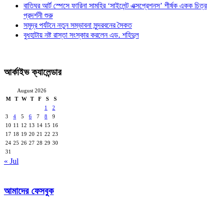
বাতিঘর আর্ট স্পেসে ফারিনা সামহির ‘সাইলেন্ট এক্সপ্রেশনস’ শীর্ষক একক চিত্র
প্রদর্শনী শুরু
সমুদ্র পর্যটনে নতুন সম্ভাবনা সুন্দরবনের সৈকত
বুধহাটায় নষ্ট রাস্তা সংস্কার করলেন এড. শহিদুল
আর্কাইভ ক্যালেন্ডার
August 2026
M
T
W
T
F
S
S
1
2
3
4
5
6
7
8
9
10
11
12
13
14
15
16
17
18
19
20
21
22
23
24
25
26
27
28
29
30
31
« Jul
আমাদের ফেসবুক