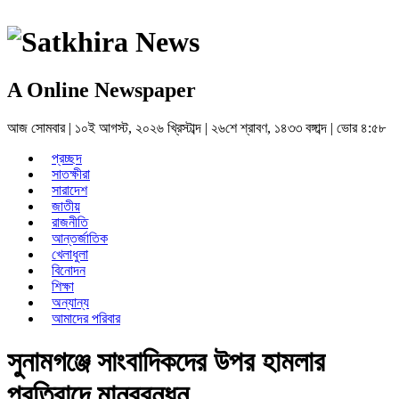
Satkhira News
A Online Newspaper
আজ
সোমবার
|
১০ই আগস্ট, ২০২৬ খ্রিস্টাব্দ
|
২৬শে শ্রাবণ, ১৪৩৩ বঙ্গাব্দ
|
ভোর ৪:৫৮
প্রচ্ছদ
সাতক্ষীরা
সারাদেশ
জাতীয়
রাজনীতি
আন্তর্জাতিক
খেলাধুলা
বিনোদন
শিক্ষা
অন্যান্য
আমাদের পরিবার
সুনামগঞ্জে সাংবাদিকদের উপর হামলার
প্রতিবাদে মানববন্ধন