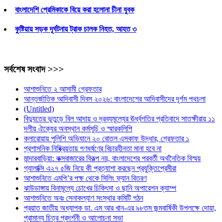
বাংলাদেশি প্রেমিকাকে বিয়ে করা হলোনা চীনা যুবক
কুষ্টিয়ায় সড়ক দূর্ঘটনায় ট্রাক চালক নিহত, আহত ৩
সর্বশেষ সংবাদ >>>
আশাশুনিতে ২ আসামী গ্রেফতার
আন্তর্জাতিক আদিবাসী দিবস ২০২৬: বাংলাদেশের আদিবাসীদের দূর্গম পথচলা
(Untitled)
বিদ্যুতের ভূতুড়ে বিল আদায় ও দ্রব্যমূল্যের ঊর্ধ্বগতির প্রতিবাদে সাতক্ষীরায় ১১
দলীয় ঐক্যের অবস্থান কর্মসূচি ও স্মারকলিপি
কলারোয়ায় পুলিশি অভিযানে ২০ বোতল এসকাফ উদ্ধার, গ্রেফতার ১
প্রশাসনিক নিষ্ক্রিয়তায় গণধর্ষণের বিচারহীনতা মানা হবে না
মান্দারবাড়িয়া: কক্সবাজারের বিকল্প নয়, বাংলাদেশের পরবর্তী অর্থনৈতিক বিস্ময়
গ্যালাক্সি এ২৭ ৫জি নিয়ে কী প্রত্যাশা করছেন প্রযুক্তিপ্রেমীরা
আশাশুনিতে এমপি’র পক্ষ থেকে সিলিং ফ্যান বিতরণ
ঝাউডাঙ্গায় বিনামূল্যে চোখের চিকিৎসা ও ছানি অপারেশন ক্যাম্প
আশাশুনিতে অবঃ সেনাকল্যাণ সংস্থার কমিটি গঠন
প্রয়াত জাতীয় অধ্যাপক ডা. এম আর খান-এর ৯৮তম জন্মবার্ষিকী উপলক্ষে দোয়া,
প্রামান্য চিত্র প্রদর্শনী ও আলোচনা সভা