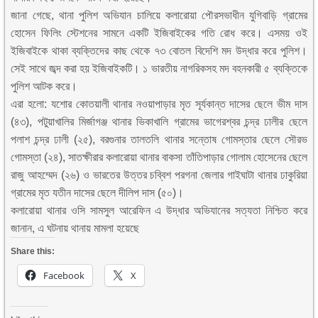
জানা গেছে, থানা পুলিশ অভিযান চালিয়ে কলারোয়া পৌরসভাধীন যুগিবাড়ি গ্রামের
হোসেন ফিলিং স্টেশনের সামনে একটি ইজিবাইকের গতি রোধ করে। এসময় ওই
ইজিবাইকে থাকা ব্যক্তিদের কাছ থেকে ৭৩ বোতল বিদেশি মদ উদ্ধার করে পুলিশ।
সেই সাথে জব্দ করা হয় ইজিবাইকটি। ১ ভারতীয় নাগরিকসহ মদ বহনকারী ৫ ব্যক্তিকে
পুলিশ আটক করে।
এরা হলো: যশোর কোতয়ালী থানার নওয়াপাড়ার মৃত সূর্যকান্ত দাসের ছেলে ভীম দাস
(৪৩), পটুয়াখালির মির্জাগঞ্জ থানার ভিকাখালি গ্রামের ভাগেরশ্বর চন্দ্র ঢালীর ছেলে
পলাশ চন্দ্র ঢালী (২৫), বরগুনার তালতলি থানার সন্তোষ গোমস্তার ছেলে সৌরভ
গোমস্তা (২৪), সাতক্ষীরার কলারোয়া থানার বাকসা তাঁতিপাড়ার গোলাম হোসেনের ছেলে
রাজু আহম্মেদ (২৬) ও ভারতের উত্তর চব্বিশ পরগনা জেলার গাইঘাটা থানার ঢাকুরিয়া
গ্রামের মৃত যতীন দাসের ছেলে দীলিপ দাস (৫০)।
কলারোয়া থানার ওসি সামসুল আরেফিন এ উদ্ধার অভিযানের সত্যতা নিশ্চিত করে
জানান, এ ঘটনায় থানায় মামলা হয়েছে
Share this:
Facebook
X