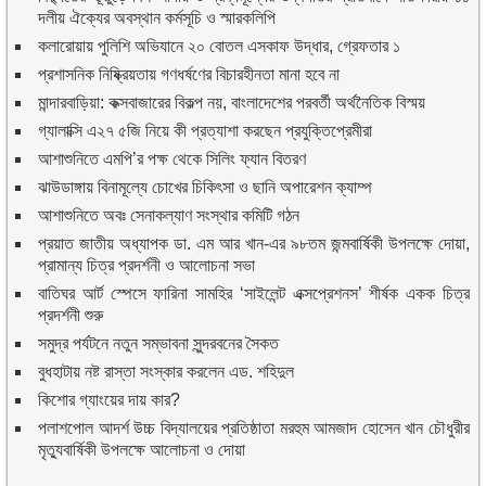
দলীয় ঐক্যের অবস্থান কর্মসূচি ও স্মারকলিপি
কলারোয়ায় পুলিশি অভিযানে ২০ বোতল এসকাফ উদ্ধার, গ্রেফতার ১
প্রশাসনিক নিষ্ক্রিয়তায় গণধর্ষণের বিচারহীনতা মানা হবে না
মান্দারবাড়িয়া: কক্সবাজারের বিকল্প নয়, বাংলাদেশের পরবর্তী অর্থনৈতিক বিস্ময়
গ্যালাক্সি এ২৭ ৫জি নিয়ে কী প্রত্যাশা করছেন প্রযুক্তিপ্রেমীরা
আশাশুনিতে এমপি’র পক্ষ থেকে সিলিং ফ্যান বিতরণ
ঝাউডাঙ্গায় বিনামূল্যে চোখের চিকিৎসা ও ছানি অপারেশন ক্যাম্প
আশাশুনিতে অবঃ সেনাকল্যাণ সংস্থার কমিটি গঠন
প্রয়াত জাতীয় অধ্যাপক ডা. এম আর খান-এর ৯৮তম জন্মবার্ষিকী উপলক্ষে দোয়া,
প্রামান্য চিত্র প্রদর্শনী ও আলোচনা সভা
বাতিঘর আর্ট স্পেসে ফারিনা সামহির ‘সাইলেন্ট এক্সপ্রেশনস’ শীর্ষক একক চিত্র
প্রদর্শনী শুরু
সমুদ্র পর্যটনে নতুন সম্ভাবনা সুন্দরবনের সৈকত
বুধহাটায় নষ্ট রাস্তা সংস্কার করলেন এড. শহিদুল
কিশোর গ্যাংয়ের দায় কার?
পলাশপোল আদর্শ উচ্চ বিদ্যালয়ের প্রতিষ্ঠাতা মরহুম আমজাদ হোসেন খান চৌধুরীর
মৃত্যুবার্ষিকী উপলক্ষে আলোচনা ও দোয়া