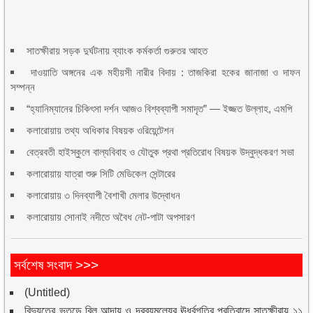
সাতক্ষীরায় সড়ক দুর্ঘটনায় ব্যাংক কর্মকর্তা গুরুতর আহত
দাওয়াতি অঙ্গনের এক মহীয়সী নারীর বিদায় : তাজকিরা হকের জানাজা ও দাফন
সম্পন্ন
“হ্যানিম্যানের চিকিৎসা দর্শন আজও বিশ্বব্যাপী সমাদৃত” — ইজ্জত উল্লাহ, এমপি
কলারোয়ায় তথ্য অধিকার বিষয়ক ওরিয়েন্টেশন
বেত্রবতী হাইস্কুলে বাল্যবিবাহ ও যৌতুক প্রথা প্রতিরোধ বিষয়ক উদ্বুদ্ধকরণ সভা
কলারোয়ায় যাত্রা শুরু সিটি মেডিকেল সেন্টারের
কলারোয়ায় ৩ দিনব্যাপী বৈশাখী মেলার উদ্বোধন
কলারোয়ায় সোনাই নদীতে অবৈধ নেট-পাটা অপসারণ
সর্বশেষ সংবাদ >>>
(Untitled)
বিদ্যুতের ভূতুড়ে বিল আদায় ও দ্রব্যমূল্যের ঊর্ধ্বগতির প্রতিবাদে সাতক্ষীরায় ১১