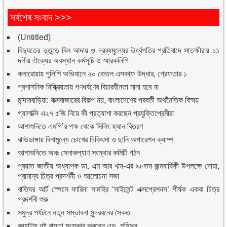
সর্বশেষ সংবাদ >>>
(Untitled)
বিদ্যুতের ভূতুড়ে বিল আদায় ও দ্রব্যমূল্যের ঊর্ধ্বগতির প্রতিবাদে সাতক্ষীরায় ১১
দলীয় ঐক্যের অবস্থান কর্মসূচি ও স্মারকলিপি
কলারোয়ায় পুলিশি অভিযানে ২০ বোতল এসকাফ উদ্ধার, গ্রেফতার ১
প্রশাসনিক নিষ্ক্রিয়তায় গণধর্ষণের বিচারহীনতা মানা হবে না
মান্দারবাড়িয়া: কক্সবাজারের বিকল্প নয়, বাংলাদেশের পরবর্তী অর্থনৈতিক বিস্ময়
গ্যালাক্সি এ২৭ ৫জি নিয়ে কী প্রত্যাশা করছেন প্রযুক্তিপ্রেমীরা
আশাশুনিতে এমপি’র পক্ষ থেকে সিলিং ফ্যান বিতরণ
ঝাউডাঙ্গায় বিনামূল্যে চোখের চিকিৎসা ও ছানি অপারেশন ক্যাম্প
আশাশুনিতে অবঃ সেনাকল্যাণ সংস্থার কমিটি গঠন
প্রয়াত জাতীয় অধ্যাপক ডা. এম আর খান-এর ৯৮তম জন্মবার্ষিকী উপলক্ষে দোয়া,
প্রামান্য চিত্র প্রদর্শনী ও আলোচনা সভা
বাতিঘর আর্ট স্পেসে ফারিনা সামহির ‘সাইলেন্ট এক্সপ্রেশনস’ শীর্ষক একক চিত্র
প্রদর্শনী শুরু
সমুদ্র পর্যটনে নতুন সম্ভাবনা সুন্দরবনের সৈকত
বুধহাটায় নষ্ট রাস্তা সংস্কার করলেন এড. শহিদুল