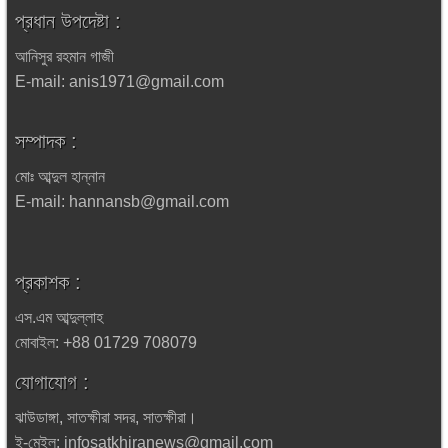
প্রধান উপদেষ্টা :
আনিসুর রহমান গাজী
E-mail: anis1971@gmail.com
সম্পাদক :
মোঃ আব্দুল হান্নান
E-mail: hannansb@gmail.com
প্রকাশক :
এস.এম আব্দুল্লাহ
মোবাইল: +88 01729 708079
যোগাযোগ :
ঝাউডাঙ্গা, সাতক্ষীরা সদর, সাতক্ষীরা।
ই-মেইল: infosatkhiranews@gmail.com