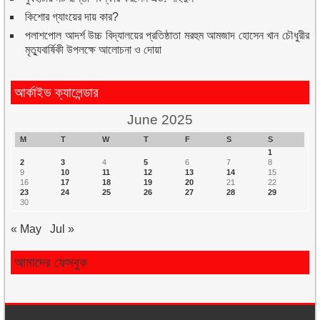
কিশোর গ্যাংয়ের দায় কার?
পলাশপোল আদর্শ উচ্চ বিদ্যালয়ের প্রতিষ্ঠাতা মরহুম আমজাদ হোসেন খান চৌধুরীর
মৃত্যুবার্ষিকী উপলক্ষে আলোচনা ও দোয়া
আর্কাইভ ক্যালেন্ডার
June 2025
M
T
W
T
F
S
S
1
2
3
4
5
6
7
8
9
10
11
12
13
14
15
16
17
18
19
20
21
22
23
24
25
26
27
28
29
30
« May
Jul »
আমাদের ফেসবুক