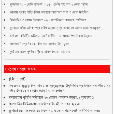
সুন্দরবনে ৪৫০ কেজি কাঁকড়া ও ১৫০ কেজি মাছ সহ ২ জেলে আটক
কয়রায় জুলাই শহিদ দিবস উপলক্ষে আলোচনা সভা ও দোয়া মাহফিল
বিআরটিএ ও ডামের উদ্যোগে ৬২০ গণপরিবহন চালককে প্রশিক্ষণ
সুন্দরবনে ফাঁদে আটকা পড়া হরিণ উদ্ধার সুস্থ করেই তা আবার বনেই অবমুক্ত
উখিয়ায় বিজিবি’র অভিযানে মালিকবিহীন ৪০ হাজার পিস ইয়াবা উদ্ধার
বাংলাদেশি প্রেমিকাকে বিয়ে করা হলোনা চীনা যুবক
কুষ্টিয়ায় সড়ক দূর্ঘটনায় ট্রাক চালক নিহত, আহত ৩
সর্বশেষ সংবাদ >>>
(Untitled)
বিদ্যুতের ভূতুড়ে বিল আদায় ও দ্রব্যমূল্যের ঊর্ধ্বগতির প্রতিবাদে সাতক্ষীরায় ১১
দলীয় ঐক্যের অবস্থান কর্মসূচি ও স্মারকলিপি
কলারোয়ায় পুলিশি অভিযানে ২০ বোতল এসকাফ উদ্ধার, গ্রেফতার ১
প্রশাসনিক নিষ্ক্রিয়তায় গণধর্ষণের বিচারহীনতা মানা হবে না
মান্দারবাড়িয়া: কক্সবাজারের বিকল্প নয়, বাংলাদেশের পরবর্তী অর্থনৈতিক বিস্ময়