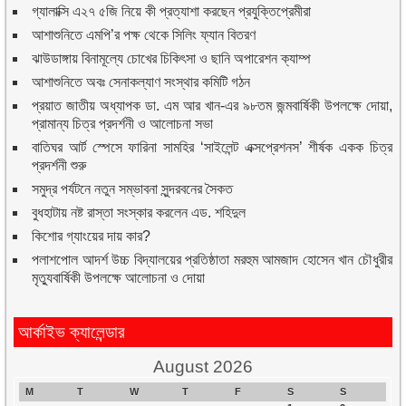
গ্যালাক্সি এ২৭ ৫জি নিয়ে কী প্রত্যাশা করছেন প্রযুক্তিপ্রেমীরা
আশাশুনিতে এমপি’র পক্ষ থেকে সিলিং ফ্যান বিতরণ
ঝাউডাঙ্গায় বিনামূল্যে চোখের চিকিৎসা ও ছানি অপারেশন ক্যাম্প
আশাশুনিতে অবঃ সেনাকল্যাণ সংস্থার কমিটি গঠন
প্রয়াত জাতীয় অধ্যাপক ডা. এম আর খান-এর ৯৮তম জন্মবার্ষিকী উপলক্ষে দোয়া,
প্রামান্য চিত্র প্রদর্শনী ও আলোচনা সভা
বাতিঘর আর্ট স্পেসে ফারিনা সামহির ‘সাইলেন্ট এক্সপ্রেশনস’ শীর্ষক একক চিত্র
প্রদর্শনী শুরু
সমুদ্র পর্যটনে নতুন সম্ভাবনা সুন্দরবনের সৈকত
বুধহাটায় নষ্ট রাস্তা সংস্কার করলেন এড. শহিদুল
কিশোর গ্যাংয়ের দায় কার?
পলাশপোল আদর্শ উচ্চ বিদ্যালয়ের প্রতিষ্ঠাতা মরহুম আমজাদ হোসেন খান চৌধুরীর
মৃত্যুবার্ষিকী উপলক্ষে আলোচনা ও দোয়া
আর্কাইভ ক্যালেন্ডার
August 2026
M
T
W
T
F
S
S