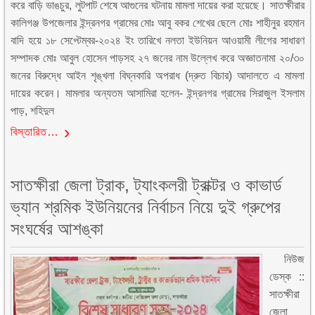
করে বাড়ি ভাঙচুর, লুটপাট শেষে আগুনের ঘটনায় মামলা দায়ের করা হয়েছে। সাতক্ষীরার
কালিগঞ্জ উপজেলার ইন্দ্রনগর গ্রামের মোঃ আবু বকর শেখের ছেলে মোঃ শাহীনুর রহমান
বাদি হয়ে ১৮ সেপ্টেম্বর-২০২৪ ইং তারিখে নলতা ইউনিয়ন আওয়ামী লীগের সাধারণ
সম্পাদক মোঃ আবুল হোসেন পাড়সহ ২৭ জনের নাম উল্লেখ করে অজ্ঞাতনামা ২০/৩০
জনের বিরুদ্ধে আইন শৃঙ্খলা বিঘ্নকারি অপরাধ (দ্রুত বিচার) আদালতে এ মামলা
দায়ের করেন। মামলার অন্যতম আসামিরা হলেন- ইন্দ্রনগর গ্রামের সিরাজুল ইসলাম
পাড়, শহিদুল
বিস্তারিত…
সাতক্ষীরা জেলা ট্রাক, ট্যাংকলরী ট্রাক্টর ও কাভার্ড
ভ্যান শ্রমিক ইউনিয়নের নির্বাচন নিয়ে দুই গ্রুপের
সংঘর্ষের আশঙ্কা
নিউজ
ডেস্ক ::
সাতক্ষীরা
জেলা