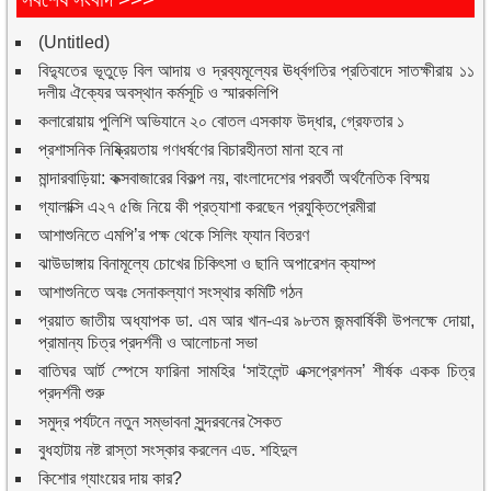
(Untitled)
বিদ্যুতের ভূতুড়ে বিল আদায় ও দ্রব্যমূল্যের ঊর্ধ্বগতির প্রতিবাদে সাতক্ষীরায় ১১
দলীয় ঐক্যের অবস্থান কর্মসূচি ও স্মারকলিপি
কলারোয়ায় পুলিশি অভিযানে ২০ বোতল এসকাফ উদ্ধার, গ্রেফতার ১
প্রশাসনিক নিষ্ক্রিয়তায় গণধর্ষণের বিচারহীনতা মানা হবে না
মান্দারবাড়িয়া: কক্সবাজারের বিকল্প নয়, বাংলাদেশের পরবর্তী অর্থনৈতিক বিস্ময়
গ্যালাক্সি এ২৭ ৫জি নিয়ে কী প্রত্যাশা করছেন প্রযুক্তিপ্রেমীরা
আশাশুনিতে এমপি’র পক্ষ থেকে সিলিং ফ্যান বিতরণ
ঝাউডাঙ্গায় বিনামূল্যে চোখের চিকিৎসা ও ছানি অপারেশন ক্যাম্প
আশাশুনিতে অবঃ সেনাকল্যাণ সংস্থার কমিটি গঠন
প্রয়াত জাতীয় অধ্যাপক ডা. এম আর খান-এর ৯৮তম জন্মবার্ষিকী উপলক্ষে দোয়া,
প্রামান্য চিত্র প্রদর্শনী ও আলোচনা সভা
বাতিঘর আর্ট স্পেসে ফারিনা সামহির ‘সাইলেন্ট এক্সপ্রেশনস’ শীর্ষক একক চিত্র
প্রদর্শনী শুরু
সমুদ্র পর্যটনে নতুন সম্ভাবনা সুন্দরবনের সৈকত
বুধহাটায় নষ্ট রাস্তা সংস্কার করলেন এড. শহিদুল
কিশোর গ্যাংয়ের দায় কার?