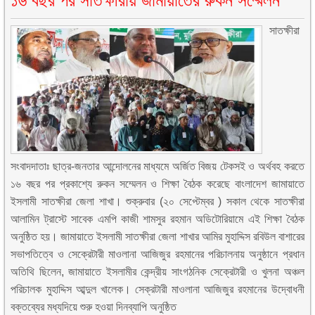
১৬ বছর পর সাতক্ষীরায় জামায়াতের রুকন সম্মেলন
সাতক্ষীরা
সংবাদদাতাঃ ছাত্র-জনতার আন্দোলনের মাধ্যমে অর্জিত বিজয় টেকসই ও অর্থবহ করতে
১৬ বছর পর প্রকাশ্যে রুকন সম্মেলন ও শিক্ষা বৈঠক করেছে বাংলাদেশ জামায়াতে
ইসলামী সাতক্ষীরা জেলা শাখা। শুক্রুবার (২০ সেপ্টেম্বর ) সকাল থেকে সাতক্ষীরা
আলামিন ট্রাস্টে সাবেক এমপি কাজী শামসুর রহমান অডিটোরিয়ামে এই শিক্ষা বৈঠক
অনুষ্ঠিত হয়। জামায়াতে ইসলামী সাতক্ষীরা জেলা শাখার আমির মুহাদ্দিস রবিউল বাশারের
সভাপতিত্বে ও সেক্রেটারী মাওলানা আজিজুর রহমানের পরিচালনায় অনুষ্ঠানে প্রধান
অতিথি ছিলেন, জামায়াতে ইসলামীর কেন্দ্রীয় সাংগঠনিক সেক্রেটারী ও খুলনা অঞ্চল
পরিচালক মুহাদ্দিস আব্দুল খালেক। সেক্রটারী মাওলানা আজিজুর রহমানের উদ্বোধনী
বক্তব্যের মধ্যদিয়ে শুরু হওয়া দিনব্যাপি অনুষ্ঠিত