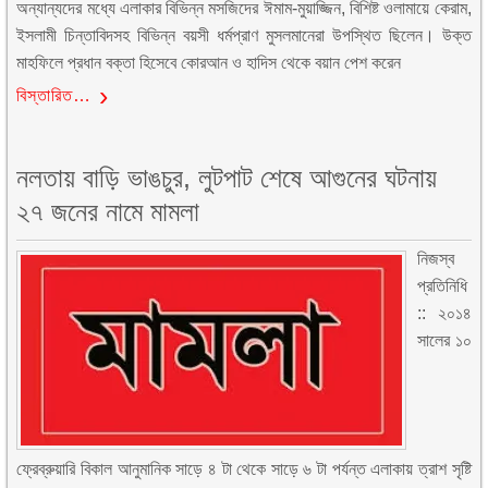
অন্যান্যদের মধ্যে এলাকার বিভিন্ন মসজিদের ঈমাম-মুয়াজ্জিন, বিশিষ্ট ওলামায়ে কেরাম,
ইসলামী চিন্তাবিদসহ বিভিন্ন বয়সী ধর্মপ্রাণ মুসলমানেরা উপস্থিত ছিলেন। উক্ত
মাহফিলে প্রধান বক্তা হিসেবে কোরআন ও হাদিস থেকে বয়ান পেশ করেন
বিস্তারিত…
নলতায় বাড়ি ভাঙচুর, লুটপাট শেষে আগুনের ঘটনায়
২৭ জনের নামে মামলা
নিজস্ব
প্রতিনিধি
:: ২০১৪
সালের ১০
ফ্রেব্রুয়ারি বিকাল আনুমানিক সাড়ে ৪ টা থেকে সাড়ে ৬ টা পর্যন্ত এলাকায় ত্রাশ সৃষ্টি