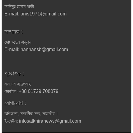
আনিসুর রহমান গাজী
E-mail: anis1971@gmail.com
সম্পাদক :
মোঃ আব্দুল হান্নান
E-mail: hannansb@gmail.com
প্রকাশক :
এস.এম আব্দুল্লাহ
মোবাইল: +88 01729 708079
যোগাযোগ :
ঝাউডাঙ্গা, সাতক্ষীরা সদর, সাতক্ষীরা।
ই-মেইল: infosatkhiranews@gmail.com