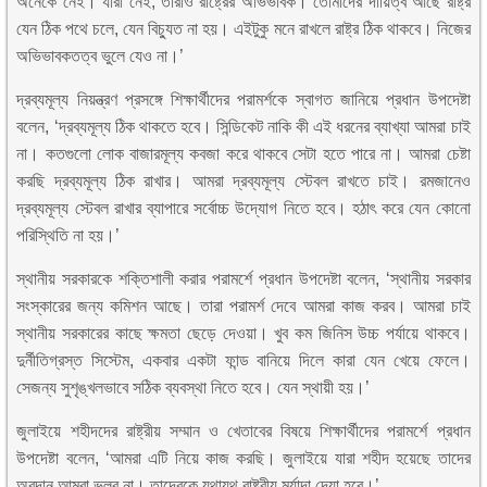
অনেকে নেই। যারা নেই, তারাও রাষ্ট্রের অভিভাবক। তোমাদের দায়িত্ব আছে রাষ্ট্র
যেন ঠিক পথে চলে, যেন বিচ্যুত না হয়। এইটুকু মনে রাখলে রাষ্ট্র ঠিক থাকবে। নিজের
অভিভাবকতত্ব ভুলে যেও না।’
দ্রব্যমূল্য নিয়ন্ত্রণ প্রসঙ্গে শিক্ষার্থীদের পরামর্শকে স্বাগত জানিয়ে প্রধান উপদেষ্টা
বলেন, ‘দ্রব্যমূল্য ঠিক থাকতে হবে। সিন্ডিকেট নাকি কী এই ধরনের ব্যাখ্যা আমরা চাই
না। কতগুলো লোক বাজারমূল্য কবজা করে থাকবে সেটা হতে পারে না। আমরা চেষ্টা
করছি দ্রব্যমূল্য ঠিক রাখার। আমরা দ্রব্যমূল্য স্টেবল রাখতে চাই। রমজানেও
দ্রব্যমূল্য স্টেবল রাখার ব্যাপারে সর্বোচ্চ উদ্যোগ নিতে হবে। হঠাৎ করে যেন কোনো
পরিস্থিতি না হয়।’
স্থানীয় সরকারকে শক্তিশালী করার পরামর্শে প্রধান উপদেষ্টা বলেন, ‘স্থানীয় সরকার
সংস্কারের জন্য কমিশন আছে। তারা পরামর্শ দেবে আমরা কাজ করব। আমরা চাই
স্থানীয় সরকারের কাছে ক্ষমতা ছেড়ে দেওয়া। খুব কম জিনিস উচ্চ পর্যায়ে থাকবে।
দুর্নীতিগ্রস্ত সিস্টেম, একবার একটা ফান্ড বানিয়ে দিলে কারা যেন খেয়ে ফেলে।
সেজন্য সুশৃঙ্খলভাবে সঠিক ব্যবস্থা নিতে হবে। যেন স্থায়ী হয়।’
জুলাইয়ে শহীদদের রাষ্ট্রীয় সম্মান ও খেতাবের বিষয়ে শিক্ষার্থীদের পরামর্শে প্রধান
উপদেষ্টা বলেন, ‘আমরা এটি নিয়ে কাজ করছি। জুলাইয়ে যারা শহীদ হয়েছে তাদের
অবদান আমরা ভুলব না। তাদেরকে যথাযথ রাষ্ট্রীয় মর্যাদা দেয়া হবে।’