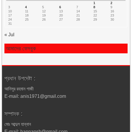
1
2
3
4
5
6
7
8
9
10
11
12
13
14
15
16
17
18
19
20
21
22
23
24
25
26
27
28
29
30
31
« Jul
আমাদের ফেসবুক
প্রধান উপদেষ্টা :
আনিসুর রহমান গাজী
E-mail: anis1971@gmail.com
সম্পাদক :
মোঃ আব্দুল হান্নান
E-mail: hannansb@gmail.com