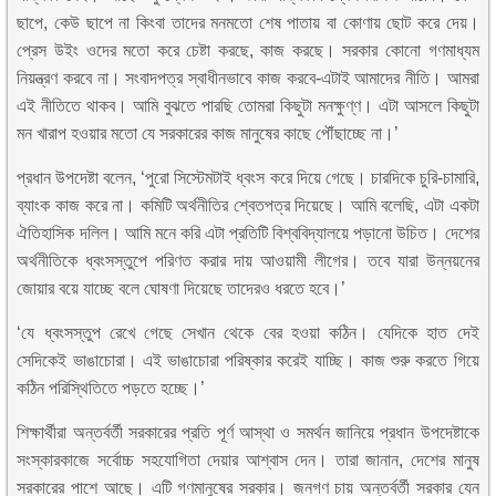
ছাপে, কেউ ছাপে না কিংবা তাদের মনমতো শেষ পাতায় বা কোণায় ছোট করে দেয়।
প্রেস উইং ওদের মতো করে চেষ্টা করছে, কাজ করছে। সরকার কোনো গণমাধ্যম
নিয়ন্ত্রণ করবে না। সংবাদপত্র স্বাধীনভাবে কাজ করবে-এটাই আমাদের নীতি। আমরা
এই নীতিতে থাকব। আমি বুঝতে পারছি তোমরা কিছুটা মনক্ষুণ্ণ। এটা আসলে কিছুটা
মন খারাপ হওয়ার মতো যে সরকারের কাজ মানুষের কাছে পৌঁছাচ্ছে না।’
প্রধান উপদেষ্টা বলেন, ‘পুরো সিস্টেমটাই ধ্বংস করে দিয়ে গেছে। চারদিকে চুরি-চামারি,
ব্যাংক কাজ করে না। কমিটি অর্থনীতির শ্বেতপত্র দিয়েছে। আমি বলেছি, এটা একটা
ঐতিহাসিক দলিল। আমি মনে করি এটা প্রতিটি বিশ্ববিদ্যালয়ে পড়ানো উচিত। দেশের
অর্থনীতিকে ধ্বংসস্তুপে পরিণত করার দায় আওয়ামী লীগের। তবে যারা উন্নয়নের
জোয়ার বয়ে যাচ্ছে বলে ঘোষণা দিয়েছে তাদেরও ধরতে হবে।’
‘যে ধ্বংসস্তুপ রেখে গেছে সেখান থেকে বের হওয়া কঠিন। যেদিকে হাত দেই
সেদিকেই ভাঙাচোরা। এই ভাঙাচোরা পরিষ্কার করেই যাচ্ছি। কাজ শুরু করতে গিয়ে
কঠিন পরিস্থিতিতে পড়তে হচ্ছে।’
শিক্ষার্থীরা অন্তর্বর্তী সরকারের প্রতি পূর্ণ আস্থা ও সমর্থন জানিয়ে প্রধান উপদেষ্টাকে
সংস্কারকাজে সর্বোচ্চ সহযোগিতা দেয়ার আশ্বাস দেন। তারা জানান, দেশের মানুষ
সরকারের পাশে আছে। এটি গণমানুষের সরকার। জনগণ চায় অন্তর্বর্তী সরকার যেন