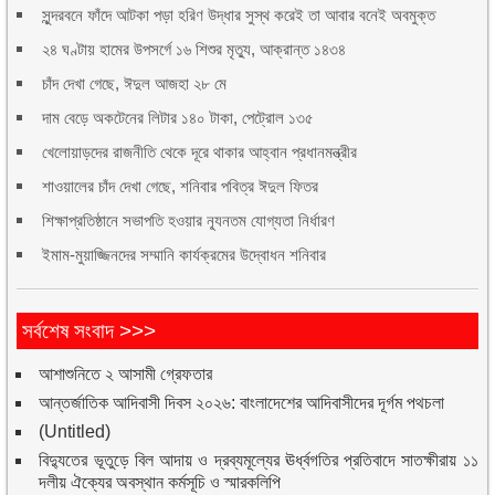
সুন্দরবনে ফাঁদে আটকা পড়া হরিণ উদ্ধার সুস্থ করেই তা আবার বনেই অবমুক্ত
২৪ ঘণ্টায় হামের উপসর্গে ১৬ শিশুর মৃত্যু, আক্রান্ত ১৪৩৪
চাঁদ দেখা গেছে, ঈদুল আজহা ২৮ মে
দাম বেড়ে অকটেনের লিটার ১৪০ টাকা, পেট্রোল ১৩৫
খেলোয়াড়দের রাজনীতি থেকে দূরে থাকার আহ্বান প্রধানমন্ত্রীর
শাওয়ালের চাঁদ দেখা গেছে, শনিবার পবিত্র ঈদুল ফিতর
শিক্ষাপ্রতিষ্ঠানে সভাপতি হওয়ার ন্যূনতম যোগ্যতা নির্ধারণ
ইমাম-মুয়াজ্জিনদের সম্মানি কার্যক্রমের উদ্বোধন শনিবার
সর্বশেষ সংবাদ >>>
আশাশুনিতে ২ আসামী গ্রেফতার
আন্তর্জাতিক আদিবাসী দিবস ২০২৬: বাংলাদেশের আদিবাসীদের দূর্গম পথচলা
(Untitled)
বিদ্যুতের ভূতুড়ে বিল আদায় ও দ্রব্যমূল্যের ঊর্ধ্বগতির প্রতিবাদে সাতক্ষীরায় ১১
দলীয় ঐক্যের অবস্থান কর্মসূচি ও স্মারকলিপি