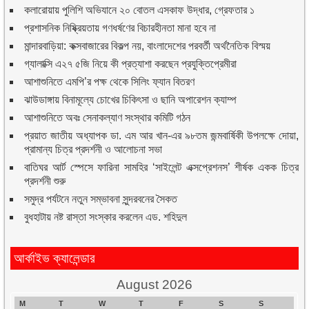
কলারোয়ায় পুলিশি অভিযানে ২০ বোতল এসকাফ উদ্ধার, গ্রেফতার ১
প্রশাসনিক নিষ্ক্রিয়তায় গণধর্ষণের বিচারহীনতা মানা হবে না
মান্দারবাড়িয়া: কক্সবাজারের বিকল্প নয়, বাংলাদেশের পরবর্তী অর্থনৈতিক বিস্ময়
গ্যালাক্সি এ২৭ ৫জি নিয়ে কী প্রত্যাশা করছেন প্রযুক্তিপ্রেমীরা
আশাশুনিতে এমপি’র পক্ষ থেকে সিলিং ফ্যান বিতরণ
ঝাউডাঙ্গায় বিনামূল্যে চোখের চিকিৎসা ও ছানি অপারেশন ক্যাম্প
আশাশুনিতে অবঃ সেনাকল্যাণ সংস্থার কমিটি গঠন
প্রয়াত জাতীয় অধ্যাপক ডা. এম আর খান-এর ৯৮তম জন্মবার্ষিকী উপলক্ষে দোয়া,
প্রামান্য চিত্র প্রদর্শনী ও আলোচনা সভা
বাতিঘর আর্ট স্পেসে ফারিনা সামহির ‘সাইলেন্ট এক্সপ্রেশনস’ শীর্ষক একক চিত্র
প্রদর্শনী শুরু
সমুদ্র পর্যটনে নতুন সম্ভাবনা সুন্দরবনের সৈকত
বুধহাটায় নষ্ট রাস্তা সংস্কার করলেন এড. শহিদুল
আর্কাইভ ক্যালেন্ডার
August 2026
M
T
W
T
F
S
S