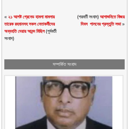
«
২১ আগষ্ট গ্রেনেড হামলা মামলায়
(পরবর্তী সংবাদ)
আশাশুনিতে বিজয়
তারেক রহমানসহ সকল নেতাকর্মীদের
দিবস পালনের প্রস্তুতি সভা
»
অব্যহতি দেয়ায় আনন্দ মিছিল
(পূর্ববর্তী
সংবাদ)
সম্পর্কিত সংবাদ