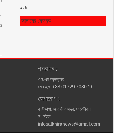
ার
« Jul
ক
আমাদের ফেসবুক
হত
প্রকাশক :
এস.এম আব্দুল্লাহ
মোবাইল: +88 01729 708079
যোগাযোগ :
ঝাউডাঙ্গা, সাতক্ষীরা সদর, সাতক্ষীরা।
ই-মেইল:
infosatkhiranews@gmail.com