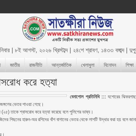
নিবার
|
৮ই আগস্ট, ২০২৬ খ্রিস্টাব্দ
|
২৪শে শ্রাবণ, ১৪৩৩ বঙ্গাব্দ
|
দুপ
শ
জাতীয়
রাজনীতি
আন্তর্জাতিক
খেলাধুলা
বিনোদন
শিক্ষা
বাসরোধ করে হত‍্যা
বেনাপোল প্রতিনিধি :::
যশোরের ঝিকরগাছ
ি জঙ্গলের ভেতর পাওয়া গেছে।
বেগম (২৫) তাকে শ্বাসরোধ করে হত্যা করেছে বলে পুলিশের ভাষ্য।
সজিদের পিছনের হারুন-অর রশিদের বাঁশ বাগানের ভেতর থেকে লাশটি উদ্ধার করা হয় বলে জান
েয়ে।