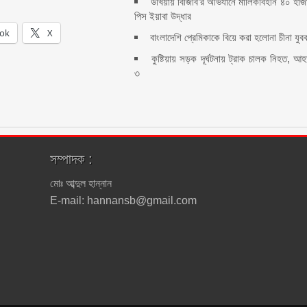
উখিয়ায় বিজিবি’র অভিযানে মালিকবিহীন ৪০ হাজ
পিস ইয়াবা উদ্ধার
ok
X
বাংলাদেশি প্রেমিকাকে বিয়ে করা হলোনা চীনা যুব
কুষ্টিয়ায় সড়ক দূর্ঘটনায় ট্রাক চালক নিহত, আ
৩
সম্পাদক :
মোঃ আব্দুল হান্নান
E-mail: hannansb@gmail.com