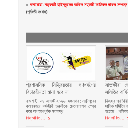
«
কলারোয়া বেত্রবতী হাইস্কুলের অফিস সহকারী আমিরুল দাফন সম্পন্
(পূর্ববর্তী সংবাদ)
প্রশাসনিক নিষ্ক্রিয়তায় গণধর্ষণের
সাতক্ষীরা 
বিচারহীনতা মানা হবে না
সমিতির বার্
রাজশাহী, ০৪ আগস্ট ২০২৬, মঙ্গলবার : লক্ষ্ণীপুরের
নিজস্ব প্রতিনি
কমলনগরে কর্মজীবী তরুণীকে চেতনানাশক স্প্রে
মালিক সমিতির ব
করে অপহরণপূর্বক সংঘবদ্ধ
হয়েছে। শনিবা
বিস্তারিত…
বিস্তারিত…