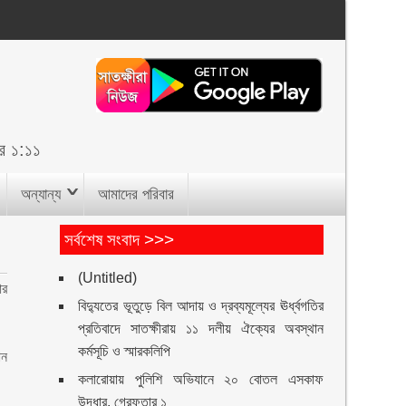
ুর ১:১১
অন্যান্য
আমাদের পরিবার
সর্বশেষ সংবাদ >>>
(Untitled)
ার
বিদ্যুতের ভূতুড়ে বিল আদায় ও দ্রব্যমূল্যের ঊর্ধ্বগতির
প্রতিবাদে সাতক্ষীরায় ১১ দলীয় ঐক্যের অবস্থান
কর্মসূচি ও স্মারকলিপি
ান
কলারোয়ায় পুলিশি অভিযানে ২০ বোতল এসকাফ
উদ্ধার, গ্রেফতার ১