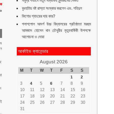
সমুদ্র পর্যটনে নতুন সম্ভাবনা সুন্দরবনের সৈকত
োক
বুধহাটায় নষ্ট রাস্তা সংস্কার করলেন এড. শহিদুল
»
কিশোর গ্যাংয়ের দায় কার?
পলাশপোল আদর্শ উচ্চ বিদ্যালয়ের প্রতিষ্ঠাতা মরহুম
আমজাদ হোসেন খান চৌধুরীর মৃত্যুবার্ষিকী উপলক্ষে
আলোচনা ও দোয়া
৭ম
ান
আর্কাইভ ক্যালেন্ডার
August 2026
াছ
M
T
W
T
F
S
S
ভা
1
2
3
4
5
6
7
8
9
ন
10
11
12
13
14
15
16
17
18
19
20
21
22
23
েই
24
25
26
27
28
29
30
31