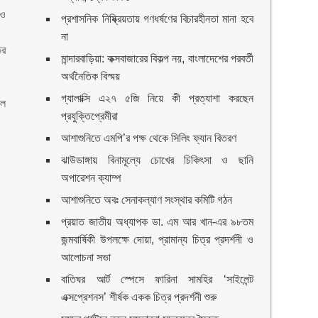
াও
প্রশাসনিক নিষ্ক্রিয়তায় গণধর্ষণের বিচারহীনতা মানা হবে
না
ভর
মান্দারবাড়িয়া: কক্সবাজারের বিকল্প নয়, বাংলাদেশের পরবর্তী
অর্থনৈতিক বিস্ময়
গ্যালাক্সি এ২৭ ৫জি নিয়ে কী প্রত্যাশা করছেন
লে
প্রযুক্তিপ্রেমীরা
আশাশুনিতে এমপি’র পক্ষ থেকে সিলিং ফ্যান বিতরণ
ঝাউডাঙ্গায় বিনামূল্যে চোখের চিকিৎসা ও ছানি
অপারেশন ক্যাম্প
আশাশুনিতে অবঃ সেনাকল্যাণ সংস্থার কমিটি গঠন
প্রয়াত জাতীয় অধ্যাপক ডা. এম আর খান-এর ৯৮তম
জন্মবার্ষিকী উপলক্ষে দোয়া, প্রামান্য চিত্র প্রদর্শনী ও
আলোচনা সভা
বাতিঘর আর্ট স্পেসে ফারিনা সামহির ‘সাইলেন্ট
এক্সপ্রেশনস’ শীর্ষক একক চিত্র প্রদর্শনী শুরু