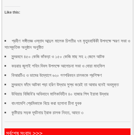
Like this:
প্রবীণ সঙ্গীতজ্ঞ ওস্তাদ আব্দুল মালেক চিশতীর ৭ম মৃত্যুবার্ষিকী উপলক্ষে স্মরণ সভা ও
সাংস্কৃতিক অনুষ্ঠান অনুষ্ঠিত
সুন্দরবনে ৪৫০ কেজি কাঁকড়া ও ১৫০ কেজি মাছ সহ ২ জেলে আটক
কয়রায় জুলাই শহিদ দিবস উপলক্ষে আলোচনা সভা ও দোয়া মাহফিল
বিআরটিএ ও ডামের উদ্যোগে ৬২০ গণপরিবহন চালককে প্রশিক্ষণ
সুন্দরবনে ফাঁদে আটকা পড়া হরিণ উদ্ধার সুস্থ করেই তা আবার বনেই অবমুক্ত
উখিয়ায় বিজিবি’র অভিযানে মালিকবিহীন ৪০ হাজার পিস ইয়াবা উদ্ধার
বাংলাদেশি প্রেমিকাকে বিয়ে করা হলোনা চীনা যুবক
কুষ্টিয়ায় সড়ক দূর্ঘটনায় ট্রাক চালক নিহত, আহত ৩
সর্বশেষ সংবাদ >>>