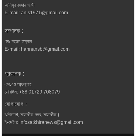
আনিসুর রহমান গাজী
E-mail: anis1971@gmail.com
সম্পাদক :
মোঃ আব্দুল হান্নান
E-mail: hannansb@gmail.com
প্রকাশক :
এস.এম আব্দুল্লাহ
মোবাইল: +88 01729 708079
যোগাযোগ :
ঝাউডাঙ্গা, সাতক্ষীরা সদর, সাতক্ষীরা।
ই-মেইল: infosatkhiranews@gmail.com