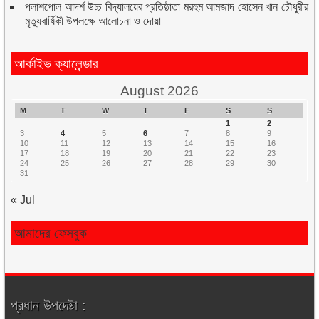
পলাশপোল আদর্শ উচ্চ বিদ্যালয়ের প্রতিষ্ঠাতা মরহুম আমজাদ হোসেন খান চৌধুরীর
মৃত্যুবার্ষিকী উপলক্ষে আলোচনা ও দোয়া
আর্কাইভ ক্যালেন্ডার
August 2026
M
T
W
T
F
S
S
1
2
3
4
5
6
7
8
9
10
11
12
13
14
15
16
17
18
19
20
21
22
23
24
25
26
27
28
29
30
31
« Jul
আমাদের ফেসবুক
প্রধান উপদেষ্টা :