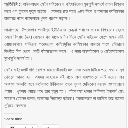
প্রতিনিধি ::
পাইকগাছায় মোটর সাইকেল ও বাইসাইকেল মুখামুখি সংঘর্ষে তমাল বিশ্বাস
নামে এক যুবকের মৃত্যু হয়েছে। সোমবার রাত সাড়ে ৯টার দিকে উপজেলার কাশিমনগর
বাজারের পাশে পাইকগাছা-খুলনা প্রধান সড়কে।
জানাগেছে, উপজেলার গদাইপুর ইউনিয়নের চেচুয়া গ্রামের তারক বিশ্বাসের ছেলে
তমাল বিশ্বাস (২২) সোমবার রাত সাড়ে ৯ টার দিকে মোটর সাইকেল যোগে মামার বাড়ি
গোয়ালবাথান যাচ্ছিলো পথেমধ্যো কপিলমুনির কাশিমনগর বাজারে পাশে পৌছালে
বিপরীত দিক থেকে একটি বাইসাইকেল আসে। এ সময় বাইসাইকেল ও মোটরসাইকেল
মুখোমুখি সংঘর্ষ হয়।
মোটর সাইকেলটি গতি বেশি থাকায় মোটরসাইকেল চালক তমাল ছিটকে পড়ে মাথা ও মুখ
থেতলে আহত হয়। এসময় আহতকে ওই রাতে তালা হাসপাতালে ভর্তি করে। তার
অবস্থা অবনতি হলে কর্তব্যরত চিকিৎসক তাকে খুলনা মেডিকেল কলেজ হাসপাতালে
পাঠায়। খুলনায় নেয়ার পথে তার মৃত্যু হয়। পাইকগাছা থানার অফিসার ইনচার্জ মোঃ
সবজেল হোসেন বলেন, আমাদের সিমান্তে ঘটেছে। আমাদেরকে না জানিয়ে তার মরদেহ
পুড়িয়ে ফেলেছে।
Share this: