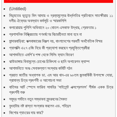
(Untitled)
বিদ্যুতের ভূতুড়ে বিল আদায় ও দ্রব্যমূল্যের ঊর্ধ্বগতির প্রতিবাদে সাতক্ষীরায় ১১
দলীয় ঐক্যের অবস্থান কর্মসূচি ও স্মারকলিপি
কলারোয়ায় পুলিশি অভিযানে ২০ বোতল এসকাফ উদ্ধার, গ্রেফতার ১
প্রশাসনিক নিষ্ক্রিয়তায় গণধর্ষণের বিচারহীনতা মানা হবে না
মান্দারবাড়িয়া: কক্সবাজারের বিকল্প নয়, বাংলাদেশের পরবর্তী অর্থনৈতিক বিস্ময়
গ্যালাক্সি এ২৭ ৫জি নিয়ে কী প্রত্যাশা করছেন প্রযুক্তিপ্রেমীরা
আশাশুনিতে এমপি’র পক্ষ থেকে সিলিং ফ্যান বিতরণ
ঝাউডাঙ্গায় বিনামূল্যে চোখের চিকিৎসা ও ছানি অপারেশন ক্যাম্প
আশাশুনিতে অবঃ সেনাকল্যাণ সংস্থার কমিটি গঠন
প্রয়াত জাতীয় অধ্যাপক ডা. এম আর খান-এর ৯৮তম জন্মবার্ষিকী উপলক্ষে দোয়া,
প্রামান্য চিত্র প্রদর্শনী ও আলোচনা সভা
বাতিঘর আর্ট স্পেসে ফারিনা সামহির ‘সাইলেন্ট এক্সপ্রেশনস’ শীর্ষক একক চিত্র
প্রদর্শনী শুরু
সমুদ্র পর্যটনে নতুন সম্ভাবনা সুন্দরবনের সৈকত
বুধহাটায় নষ্ট রাস্তা সংস্কার করলেন এড. শহিদুল
কিশোর গ্যাংয়ের দায় কার?