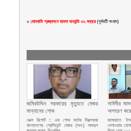
«
মোমবাতি প্রজ্বলনে হামলা ধানমন্ডি ৩২ নম্বরে
(পূর্ববর্তী সংবাদ)
জমিরউদ্দিন সরকারের মৃত্যুতে মেজর
সাঈদীর মামল
মান্নানের শোক
অপহরণ করে
ডেক্স রিপোর্ট :: এক শোক বার্তায় বিকল্পধারা
জামায়াতে ইস
বাংলাদেশের প্রেসিডেন্ট মেজর (অব.) আবদুল
দেলাওয়ার হোসা
মান্নান বলেন, বিএনপির
দিতে এসে ২০১