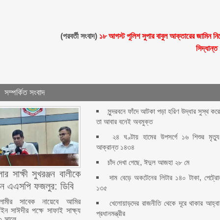
(পরবর্তী সংবাদ)
১৮ আগস্ট পুলিশ সুপার বাবুল আক্তারের জামিন নি
সিদ্ধান্ত
সম্পর্কিত সংবাদ
সুন্দরবনে ফাঁদে আটকা পড়া হরিণ উদ্ধার সুস্থ কর
তা আবার বনেই অবমুক্ত
২৪ ঘণ্টায় হামের উপসর্গে ১৬ শিশুর মৃত্যু
আক্রান্ত ১৪৩৪
চাঁদ দেখা গেছে, ঈদুল আজহা ২৮ মে
ার সাক্ষী সুখরঞ্জন বালীকে
দাম বেড়ে অকটেনের লিটার ১৪০ টাকা, পেট্র
ন এএসপি ফজলুর: ডিবি
১৩৫
লামীর সাবেক নায়েবে আমির
খেলোয়াড়দের রাজনীতি থেকে দূরে থাকার আহ্ব
ইন সাঈদীর পক্ষে সাফাই সাক্ষ্য
প্রধানমন্ত্রীর
২ সালে