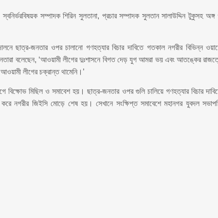
বনির্ভরবিষয়ক সম্পাদক শিরিন সুলতানা, প্রচার সম্পাদক সুলতান সালাউদ্দিন টুকুসহ অঙ্গ
আন্দোলনে ছাত্র-জনতার ওপর চালানো গণহত্যার বিচার দাবিতে গতকাল নগরীর বিভিন্ন ওয়ার্
ি নেতারা বলেছেন, ‘আওয়ামী লীগের দুঃশাসনে বিগত দেড় যুগ আমরা ভয় এবং আতঙ্কের রাজত্
আওয়ামী লীগের চক্রান্ত থামেনি।’
্যোগে বিক্ষোভ মিছিল ও সমাবেশ হয়। ছাত্র-জনতার ওপর গুলি চালিয়ে গণহত্যার বিচার দাবি
িণ করে নগরীর জিইসি মোড়ে শেষ হয়। সেখানে সংক্ষিপ্ত সমাবেশে মহানগর যুবদল সভাপ