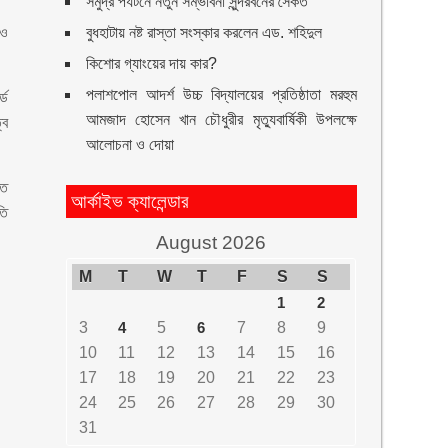
সমুদ্র পর্যটনে নতুন সম্ভাবনা সুন্দরবনের সৈকত
 ও
বুধহাটায় নষ্ট রাস্তা সংস্কার করলেন এড. শহিদুল
কিশোর গ্যাংয়ের দায় কার?
পলাশপোল আদর্শ উচ্চ বিদ্যালয়ের প্রতিষ্ঠাতা মরহুম
ডে
আমজাদ হোসেন খান চৌধুরীর মৃত্যুবার্ষিকী উপলক্ষে
বে
আলোচনা ও দোয়া
তে
আর্কাইভ ক্যালেন্ডার
তি
August 2026
M
T
W
T
F
S
S
1
2
3
4
5
6
7
8
9
10
11
12
13
14
15
16
17
18
19
20
21
22
23
24
25
26
27
28
29
30
31