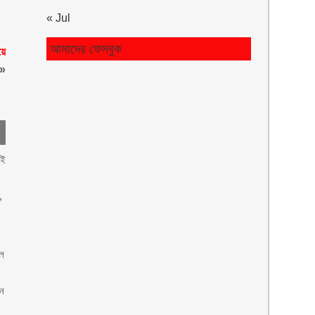
« Jul
আমাদের ফেসবুক
য়ে
»
েই
,
োল
ান