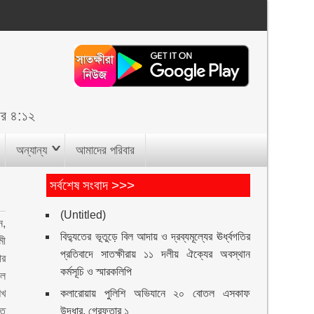
র ৪:১২
অন্যান্য
আমাদের পরিবার
সর্বশেষ সংবাদ >>>
(Untitled)
ন,
বিদ্যুতের ভূতুড়ে বিল আদায় ও দ্রব্যমূল্যের ঊর্ধ্বগতির
মী
প্রতিবাদে সাতক্ষীরায় ১১ দলীয় ঐক্যের অবস্থান
ার
কর্মসূচি ও স্মারকলিপি
লে
েখ
কলারোয়ায় পুলিশি অভিযানে ২০ বোতল এসকাফ
তে
উদ্ধার, গ্রেফতার ১