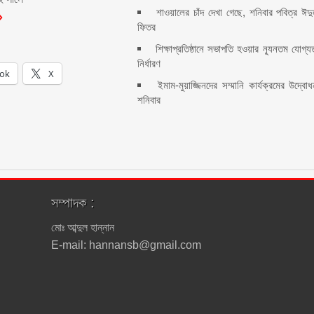
শাওয়ালের চাঁদ দেখা গেছে, শনিবার পবিত্র ঈদ
ফিতর
শিক্ষাপ্রতিষ্ঠানে সভাপতি হওয়ার ন্যূনতম যোগ্য
নির্ধারণ
ok
X
ইমাম-মুয়াজ্জিনদের সম্মানি কার্যক্রমের উদ্বো
শনিবার
সম্পাদক :
মোঃ আব্দুল হান্নান
E-mail: hannansb@gmail.com