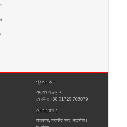
ুল
তা
ধন
প্রকাশক :
এস.এম আব্দুল্লাহ
মোবাইল: +88 01729 708079
যোগাযোগ :
ঝাউডাঙ্গা, সাতক্ষীরা সদর, সাতক্ষীরা।