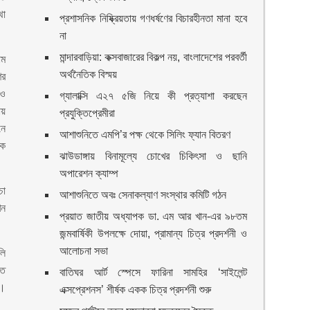
থা
প্রশাসনিক নিষ্ক্রিয়তায় গণধর্ষণের বিচারহীনতা মানা হবে
না
মান্দারবাড়িয়া: কক্সবাজারের বিকল্প নয়, বাংলাদেশের পরবর্তী
াম
অর্থনৈতিক বিস্ময়
ের
 ও
গ্যালাক্সি এ২৭ ৫জি নিয়ে কী প্রত্যাশা করছেন
ায়
প্রযুক্তিপ্রেমীরা
নে
আশাশুনিতে এমপি’র পক্ষ থেকে সিলিং ফ্যান বিতরণ
কে
ঝাউডাঙ্গায় বিনামূল্যে চোখের চিকিৎসা ও ছানি
অপারেশন ক্যাম্প
চা
আশাশুনিতে অবঃ সেনাকল্যাণ সংস্থার কমিটি গঠন
খন
প্রয়াত জাতীয় অধ্যাপক ডা. এম আর খান-এর ৯৮তম
জন্মবার্ষিকী উপলক্ষে দোয়া, প্রামান্য চিত্র প্রদর্শনী ও
আলোচনা সভা
লি
তি
বাতিঘর আর্ট স্পেসে ফারিনা সামহির ‘সাইলেন্ট
গ।
এক্সপ্রেশনস’ শীর্ষক একক চিত্র প্রদর্শনী শুরু