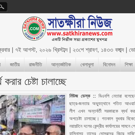
ক্রবার
|
৭ই আগস্ট, ২০২৬ খ্রিস্টাব্দ
|
২৩শে শ্রাবণ, ১৪৩৩ বঙ্গাব্দ
|
ভো
শ
জাতীয়
রাজনীতি
আন্তর্জাতিক
খেলাধুলা
বিনোদন
শিক্ষা
 করার চেষ্টা চালাচ্ছে
নিউজ ডেস্ক ::
বিএনপি নেতারা বলেছে
ছাত্র-জনতার অভ্যুত্থানে পতিত আওয়া
লীগ এখন অন্তর্বর্তী সরকারকে ব্যর্থ কর
অপচেষ্টা চালাচ্ছে। গতকাল বুধবার বিকে
নয়াপল্টনে দলের কেন্দ্রীয় কার্যালয়ের সামনে শ
হাসিনাসহ তাদের দোসরদের বিচার দাবি