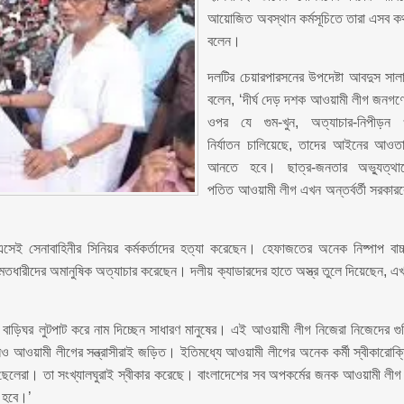
আয়োজিত অবস্থান কর্মসূচিতে তারা এসব ক
বলেন।
দলটির চেয়ারপারসনের উপদেষ্টা আবদুস সাল
বলেন, ‘দীর্ঘ দেড় দশক আওয়ামী লীগ জনগণ
ওপর যে গুম-খুন, অত্যাচার-নিপীড়ন
নির্যাতন চালিয়েছে, তাদের আইনের আওত
আনতে হবে। ছাত্র-জনতার অভ্যুত্থা
পতিত আওয়ামী লীগ এখন অন্তর্বর্তী সরকার
সেই সেনাবাহিনীর সিনিয়র কর্মকর্তাদের হত্যা করেছেন। হেফাজতের অনেক নিষ্পাপ বাচ্
ধারীদের অমানুষিক অত্যাচার করেছেন। দলীয় ক্যাডারদের হাতে অস্ত্র তুলে দিয়েছেন, এ
 বাড়িঘর লুটপাট করে নাম দিচ্ছেন সাধারণ মানুষের। এই আওয়ামী লীগ নিজেরা নিজেদের গু
 আওয়ামী লীগের সন্ত্রাসীরাই জড়িত। ইতিমধ্যে আওয়ামী লীগের অনেক কর্মী স্বীকারোক্
ছেলেরা। তা সংখ্যালঘুরাই স্বীকার করেছে। বাংলাদেশের সব অপকর্মের জনক আওয়ামী লী
 হবে।’