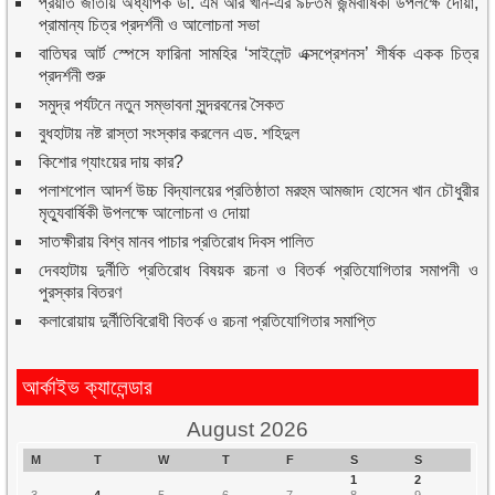
প্রয়াত জাতীয় অধ্যাপক ডা. এম আর খান-এর ৯৮তম জন্মবার্ষিকী উপলক্ষে দোয়া,
প্রামান্য চিত্র প্রদর্শনী ও আলোচনা সভা
বাতিঘর আর্ট স্পেসে ফারিনা সামহির ‘সাইলেন্ট এক্সপ্রেশনস’ শীর্ষক একক চিত্র
প্রদর্শনী শুরু
সমুদ্র পর্যটনে নতুন সম্ভাবনা সুন্দরবনের সৈকত
বুধহাটায় নষ্ট রাস্তা সংস্কার করলেন এড. শহিদুল
কিশোর গ্যাংয়ের দায় কার?
পলাশপোল আদর্শ উচ্চ বিদ্যালয়ের প্রতিষ্ঠাতা মরহুম আমজাদ হোসেন খান চৌধুরীর
মৃত্যুবার্ষিকী উপলক্ষে আলোচনা ও দোয়া
সাতক্ষীরায় বিশ্ব মানব পাচার প্রতিরোধ দিবস পালিত
দেবহাটায় দুর্নীতি প্রতিরোধ বিষয়ক রচনা ও বিতর্ক প্রতিযোগিতার সমাপনী ও
পুরস্কার বিতরণ
কলারোয়ায় দুর্নীতিবিরোধী বিতর্ক ও রচনা প্রতিযোগিতার সমাপ্তি
আর্কাইভ ক্যালেন্ডার
August 2026
M
T
W
T
F
S
S
1
2
3
4
5
6
7
8
9