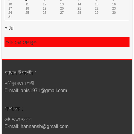
10
11
12
13
14
15
16
17
18
19
20
21
22
23
24
25
26
27
28
29
30
31
« Jul
আমাদের ফেসবুক
প্রধান উপদেষ্টা :
আনিসুর রহমান গাজী
E-mail: anis1971@gmail.com
সম্পাদক :
মোঃ আব্দুল হান্নান
E-mail: hannansb@gmail.com