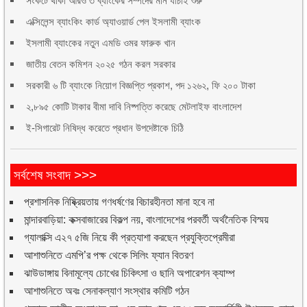
সংকটে থাকা আরও ৩ ব্যাংকের সম্পদের মান যাচাই শুরু
এক্সিলেন্স ব্যাংকিং কার্ড অ্যাওয়ার্ড পেল ইসলামী ব্যাংক
ইসলামী ব্যাংকের নতুন এমডি ওমর ফারুক খান
জাতীয় বেতন কমিশন ২০২৫ গঠন করল সরকার
সরকারী ৬ টি ব্যাংকে নিয়োগ বিজ্ঞপ্তি প্রকাশ, পদ ১২৬২, ফি ২০০ টাকা
২,৮৯৫ কোটি টাকার বীমা দাবি নিষ্পত্তি করেছে মেটলাইফ বাংলাদেশ
ই-সিগারেট নিষিদ্ধ করেতে প্রধান উপদেষ্টাকে চিঠি
সর্বশেষ সংবাদ >>>
প্রশাসনিক নিষ্ক্রিয়তায় গণধর্ষণের বিচারহীনতা মানা হবে না
মান্দারবাড়িয়া: কক্সবাজারের বিকল্প নয়, বাংলাদেশের পরবর্তী অর্থনৈতিক বিস্ময়
গ্যালাক্সি এ২৭ ৫জি নিয়ে কী প্রত্যাশা করছেন প্রযুক্তিপ্রেমীরা
আশাশুনিতে এমপি’র পক্ষ থেকে সিলিং ফ্যান বিতরণ
ঝাউডাঙ্গায় বিনামূল্যে চোখের চিকিৎসা ও ছানি অপারেশন ক্যাম্প
আশাশুনিতে অবঃ সেনাকল্যাণ সংস্থার কমিটি গঠন