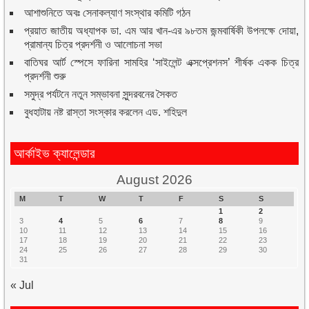
আশাশুনিতে অবঃ সেনাকল্যাণ সংস্থার কমিটি গঠন
প্রয়াত জাতীয় অধ্যাপক ডা. এম আর খান-এর ৯৮তম জন্মবার্ষিকী উপলক্ষে দোয়া,
প্রামান্য চিত্র প্রদর্শনী ও আলোচনা সভা
বাতিঘর আর্ট স্পেসে ফারিনা সামহির ‘সাইলেন্ট এক্সপ্রেশনস’ শীর্ষক একক চিত্র
প্রদর্শনী শুরু
সমুদ্র পর্যটনে নতুন সম্ভাবনা সুন্দরবনের সৈকত
বুধহাটায় নষ্ট রাস্তা সংস্কার করলেন এড. শহিদুল
আর্কাইভ ক্যালেন্ডার
August 2026
M
T
W
T
F
S
S
1
2
3
4
5
6
7
8
9
10
11
12
13
14
15
16
17
18
19
20
21
22
23
24
25
26
27
28
29
30
31
« Jul