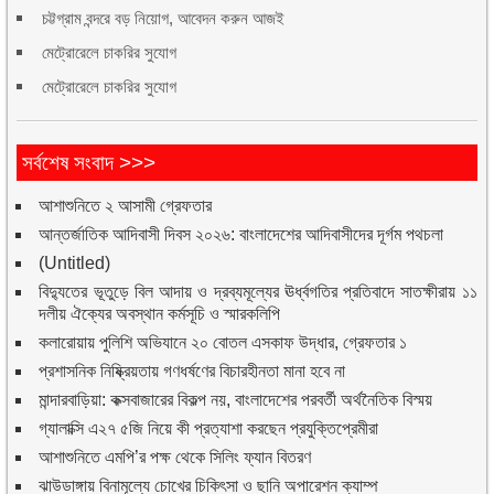
চট্টগ্রাম বন্দরে বড় নিয়োগ, আবেদন করুন আজই
মেট্রোরেলে চাকরির সুযোগ
মেট্রোরেলে চাকরির সুযোগ
সর্বশেষ সংবাদ >>>
আশাশুনিতে ২ আসামী গ্রেফতার
আন্তর্জাতিক আদিবাসী দিবস ২০২৬: বাংলাদেশের আদিবাসীদের দূর্গম পথচলা
(Untitled)
বিদ্যুতের ভূতুড়ে বিল আদায় ও দ্রব্যমূল্যের ঊর্ধ্বগতির প্রতিবাদে সাতক্ষীরায় ১১
দলীয় ঐক্যের অবস্থান কর্মসূচি ও স্মারকলিপি
কলারোয়ায় পুলিশি অভিযানে ২০ বোতল এসকাফ উদ্ধার, গ্রেফতার ১
প্রশাসনিক নিষ্ক্রিয়তায় গণধর্ষণের বিচারহীনতা মানা হবে না
মান্দারবাড়িয়া: কক্সবাজারের বিকল্প নয়, বাংলাদেশের পরবর্তী অর্থনৈতিক বিস্ময়
গ্যালাক্সি এ২৭ ৫জি নিয়ে কী প্রত্যাশা করছেন প্রযুক্তিপ্রেমীরা
আশাশুনিতে এমপি’র পক্ষ থেকে সিলিং ফ্যান বিতরণ
ঝাউডাঙ্গায় বিনামূল্যে চোখের চিকিৎসা ও ছানি অপারেশন ক্যাম্প