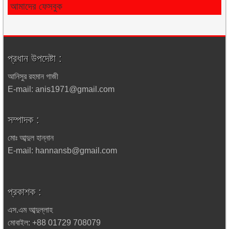
আমাদের ফেসবুক
প্রধান উপদেষ্টা :
আনিসুর রহমান গাজী
E-mail: anis1971@gmail.com
সম্পাদক :
মোঃ আব্দুল হান্নান
E-mail: hannansb@gmail.com
প্রকাশক :
এস.এম আব্দুল্লাহ
মোবাইল: +88 01729 708079