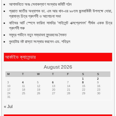
আশাশুনিতে অবঃ সেনাকল্যাণ সংস্থার কমিটি গঠন
প্রয়াত জাতীয় অধ্যাপক ডা. এম আর খান-এর ৯৮তম জন্মবার্ষিকী উপলক্ষে দোয়া,
প্রামান্য চিত্র প্রদর্শনী ও আলোচনা সভা
বাতিঘর আর্ট স্পেসে ফারিনা সামহির ‘সাইলেন্ট এক্সপ্রেশনস’ শীর্ষক একক চিত্র
প্রদর্শনী শুরু
সমুদ্র পর্যটনে নতুন সম্ভাবনা সুন্দরবনের সৈকত
বুধহাটায় নষ্ট রাস্তা সংস্কার করলেন এড. শহিদুল
আর্কাইভ ক্যালেন্ডার
August 2026
M
T
W
T
F
S
S
1
2
3
4
5
6
7
8
9
10
11
12
13
14
15
16
17
18
19
20
21
22
23
24
25
26
27
28
29
30
31
« Jul