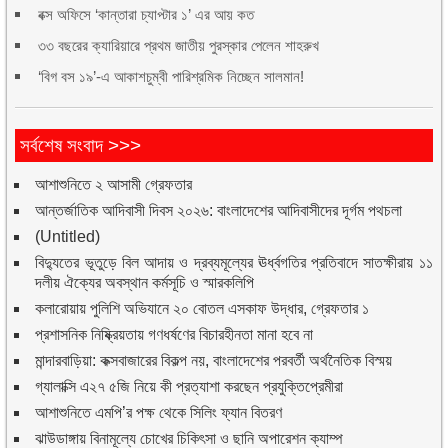
বক্স অফিসে ‘কান্তারা চ্যাপ্টার ১’ এর আয় কত
৩৩ বছরের ক্যারিয়ারে প্রথম জাতীয় পুরস্কার পেলেন শাহরুখ
‘বিগ বস ১৯’-এ আকাশচুম্বী পারিশ্রমিক নিচ্ছেন সালমান!
সর্বশেষ সংবাদ >>>
আশাশুনিতে ২ আসামী গ্রেফতার
আন্তর্জাতিক আদিবাসী দিবস ২০২৬: বাংলাদেশের আদিবাসীদের দূর্গম পথচলা
(Untitled)
বিদ্যুতের ভূতুড়ে বিল আদায় ও দ্রব্যমূল্যের ঊর্ধ্বগতির প্রতিবাদে সাতক্ষীরায় ১১
দলীয় ঐক্যের অবস্থান কর্মসূচি ও স্মারকলিপি
কলারোয়ায় পুলিশি অভিযানে ২০ বোতল এসকাফ উদ্ধার, গ্রেফতার ১
প্রশাসনিক নিষ্ক্রিয়তায় গণধর্ষণের বিচারহীনতা মানা হবে না
মান্দারবাড়িয়া: কক্সবাজারের বিকল্প নয়, বাংলাদেশের পরবর্তী অর্থনৈতিক বিস্ময়
গ্যালাক্সি এ২৭ ৫জি নিয়ে কী প্রত্যাশা করছেন প্রযুক্তিপ্রেমীরা
আশাশুনিতে এমপি’র পক্ষ থেকে সিলিং ফ্যান বিতরণ
ঝাউডাঙ্গায় বিনামূল্যে চোখের চিকিৎসা ও ছানি অপারেশন ক্যাম্প