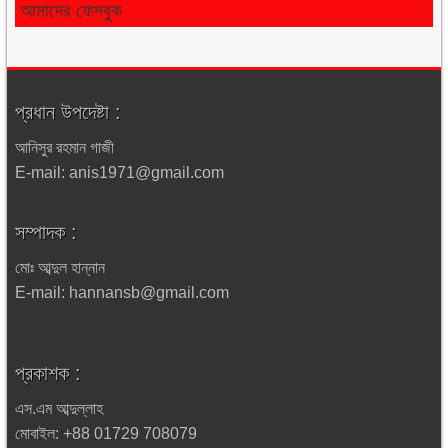
আমাদের ফেসবুক
প্রধান উপদেষ্টা :
আনিসুর রহমান গাজী
E-mail: anis1971@gmail.com
সম্পাদক :
মোঃ আব্দুল হান্নান
E-mail: hannansb@gmail.com
প্রকাশক :
এস.এম আব্দুল্লাহ
মোবাইল: +88 01729 708079