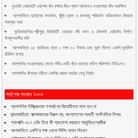
বুধহাটা খেয়াঘাটে ওয়াপদা বাঁধ রক্ষায় জিও ব্যাগ আসলেও নওয়াপাড়া বাঁধ অরক্ষিত
আশাশুনিতে দুর্যোগের সতর্কতা, ঝুঁকি হ্রাস ও জলবায়ু পরিবর্তন অভিযোজন বিষয়ক
সমন্বয় সভা
কুড়িকাহুনিয়া-শ্রীপুরে ভিটেমাটি ফেরাতে নদী খনন ও টেকসই বেড়িবাঁধ নির্মাণ
উপকূলবাসীর দাবি
আশাশুনিতে ২৫ ব্যক্তির হাতে ২ লক্ষ ৫০ টাকার চেক তুলে দিলেন এমপি মুহাদ্দিস
রবিউল বাশার
আশাশুনির নওয়াপাড়ায় বেতনা নদীর ভেড়ী বাঁধে ভয়াবহ ফাটল পরিদর্শনে ইউএনও
আশাশুনির বাঁশদহা নদীতে এমপির বরাদ্দে কাঠের সেতু নির্মান
সর্বশেষ সংবাদ >>>
প্রশাসনিক নিষ্ক্রিয়তায় গণধর্ষণের বিচারহীনতা মানা হবে না
মান্দারবাড়িয়া: কক্সবাজারের বিকল্প নয়, বাংলাদেশের পরবর্তী অর্থনৈতিক বিস্ময়
গ্যালাক্সি এ২৭ ৫জি নিয়ে কী প্রত্যাশা করছেন প্রযুক্তিপ্রেমীরা
আশাশুনিতে এমপি’র পক্ষ থেকে সিলিং ফ্যান বিতরণ