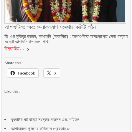
আশাশুনিতে অবঃ সেনাকল্যাণ সংস্থার কমিটি গঠন
জি এম মুজিবুর রহমান, আশাশুনি (সাতক্ষীরা) : আশাশুনিতে অসরপ্রাপ্ত সেনা কল্যাণ
সংস্থা আশাশুনি উপজেলা শাখা
বিস্তারিত…
Share this:
Facebook
X
Like this:
বুধহাটায় নষ্ট রাস্তা সংস্কার করলেন এড. শহিদুল
আশাশুনিতে পুলিশের অভিযানে গ্রেফতার-৮