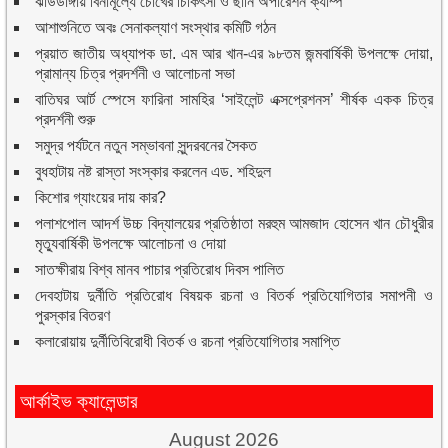
ঝাউডাঙ্গায় বিনামূল্যে চোখের চিকিৎসা ও ছানি অপারেশন ক্যাম্প
আশাশুনিতে অবঃ সেনাকল্যাণ সংস্থার কমিটি গঠন
প্রয়াত জাতীয় অধ্যাপক ডা. এম আর খান-এর ৯৮তম জন্মবার্ষিকী উপলক্ষে দোয়া,
প্রামান্য চিত্র প্রদর্শনী ও আলোচনা সভা
বাতিঘর আর্ট স্পেসে ফারিনা সামহির ‘সাইলেন্ট এক্সপ্রেশনস’ শীর্ষক একক চিত্র
প্রদর্শনী শুরু
সমুদ্র পর্যটনে নতুন সম্ভাবনা সুন্দরবনের সৈকত
বুধহাটায় নষ্ট রাস্তা সংস্কার করলেন এড. শহিদুল
কিশোর গ্যাংয়ের দায় কার?
পলাশপোল আদর্শ উচ্চ বিদ্যালয়ের প্রতিষ্ঠাতা মরহুম আমজাদ হোসেন খান চৌধুরীর
মৃত্যুবার্ষিকী উপলক্ষে আলোচনা ও দোয়া
সাতক্ষীরায় বিশ্ব মানব পাচার প্রতিরোধ দিবস পালিত
দেবহাটায় দুর্নীতি প্রতিরোধ বিষয়ক রচনা ও বিতর্ক প্রতিযোগিতার সমাপনী ও
পুরস্কার বিতরণ
কলারোয়ায় দুর্নীতিবিরোধী বিতর্ক ও রচনা প্রতিযোগিতার সমাপ্তি
আর্কাইভ ক্যালেন্ডার
August 2026