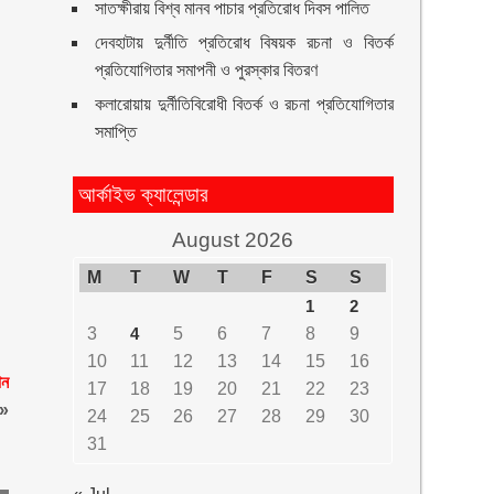
সাতক্ষীরায় বিশ্ব মানব পাচার প্রতিরোধ দিবস পালিত
দেবহাটায় দুর্নীতি প্রতিরোধ বিষয়ক রচনা ও বিতর্ক
প্রতিযোগিতার সমাপনী ও পুরস্কার বিতরণ
কলারোয়ায় দুর্নীতিবিরোধী বিতর্ক ও রচনা প্রতিযোগিতার
সমাপ্তি
আর্কাইভ ক্যালেন্ডার
August 2026
M
T
W
T
F
S
S
1
2
3
4
5
6
7
8
9
10
11
12
13
14
15
16
ান
17
18
19
20
21
22
23
»
24
25
26
27
28
29
30
31