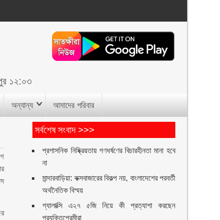
ুপুর ১২:০৩
অন্যান্য
আমাদের পরিবার
সর্বশেষ সংবাদ >>>
প্রশাসনিক নিষ্ক্রিয়তায় গণধর্ষণের বিচারহীনতা মানা হবে
াগ
না
ার
মান্দারবাড়িয়া: কক্সবাজারের বিকল্প নয়, বাংলাদেশের পরবর্তী
েস
অর্থনৈতিক বিস্ময়
।
গ্যালাক্সি এ২৭ ৫জি নিয়ে কী প্রত্যাশা করছেন
ের
প্রযুক্তিপ্রেমীরা