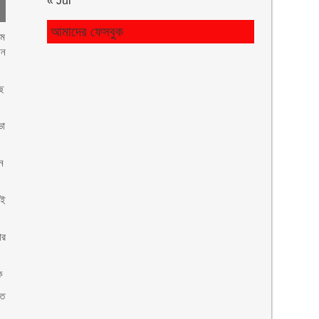
« Jul
আমাদের ফেসবুক
৭ম
ান
াছ
ভা
ন
েই
ার
ক
হত