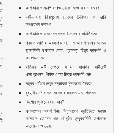
জে
আশাশুনিতে এমপি’র পক্ষ থেকে সিলিং ফ্যান বিতরণ
্ত
ঝাউডাঙ্গায় বিনামূল্যে চোখের চিকিৎসা ও ছানি
ধ
অপারেশন ক্যাম্প
ার
ভা
আশাশুনিতে অবঃ সেনাকল্যাণ সংস্থার কমিটি গঠন
ের
প্রয়াত জাতীয় অধ্যাপক ডা. এম আর খান-এর ৯৮তম
জন্মবার্ষিকী উপলক্ষে দোয়া, প্রামান্য চিত্র প্রদর্শনী ও
আলোচনা সভা
ীণ
লী
বাতিঘর আর্ট স্পেসে ফারিনা সামহির ‘সাইলেন্ট
এক্সপ্রেশনস’ শীর্ষক একক চিত্র প্রদর্শনী শুরু
সমুদ্র পর্যটনে নতুন সম্ভাবনা সুন্দরবনের সৈকত
বে
বুধহাটায় নষ্ট রাস্তা সংস্কার করলেন এড. শহিদুল
থে
কিশোর গ্যাংয়ের দায় কার?
পলাশপোল আদর্শ উচ্চ বিদ্যালয়ের প্রতিষ্ঠাতা মরহুম
্ব
আমজাদ হোসেন খান চৌধুরীর মৃত্যুবার্ষিকী উপলক্ষে
টি
আলোচনা ও দোয়া