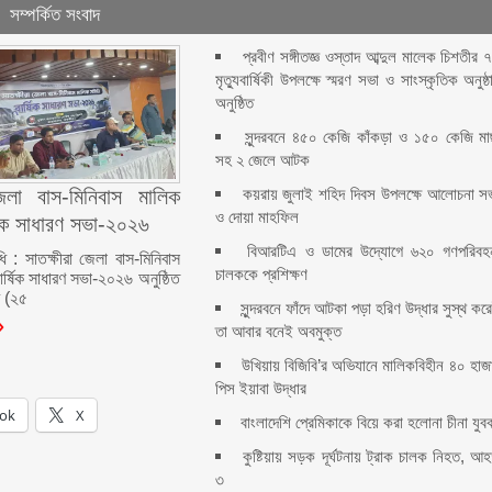
সম্পর্কিত সংবাদ
প্রবীণ সঙ্গীতজ্ঞ ওস্তাদ আব্দুল মালেক চিশতীর 
মৃত্যুবার্ষিকী উপলক্ষে স্মরণ সভা ও সাংস্কৃতিক অনুষ্ঠ
অনুষ্ঠিত
সুন্দরবনে ৪৫০ কেজি কাঁকড়া ও ১৫০ কেজি ম
সহ ২ জেলে আটক
কয়রায় জুলাই শহিদ দিবস উপলক্ষে আলোচনা স
জেলা বাস-মিনিবাস মালিক
ও দোয়া মাহফিল
ষিক সাধারণ সভা-২০২৬
বিআরটিএ ও ডামের উদ্যোগে ৬২০ গণপরিবহ
ধি : সাতক্ষীরা জেলা বাস-মিনিবাস
চালককে প্রশিক্ষণ
ার্ষিক সাধারণ সভা-২০২৬ অনুষ্ঠিত
র (২৫
সুন্দরবনে ফাঁদে আটকা পড়া হরিণ উদ্ধার সুস্থ কর
তা আবার বনেই অবমুক্ত
উখিয়ায় বিজিবি’র অভিযানে মালিকবিহীন ৪০ হাজ
পিস ইয়াবা উদ্ধার
ok
X
বাংলাদেশি প্রেমিকাকে বিয়ে করা হলোনা চীনা যুব
কুষ্টিয়ায় সড়ক দূর্ঘটনায় ট্রাক চালক নিহত, আ
৩