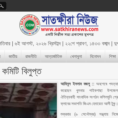
্পতিবার
|
৬ই আগস্ট, ২০২৬ খ্রিস্টাব্দ
|
২২শে শ্রাবণ, ১৪৩৩ বঙ্গাব্দ
|
দ
শ
জাতীয়
রাজনীতি
আন্তর্জাতিক
খেলাধুলা
বিনোদন
শিক্ষা
 কমিটি বিলুপ্ত
আমিনুল ইসলাম বজলু ::
অবশেষে পদত্য
করেছেন খুলনার পাইকগাছা উপজেল
ঐতিহ্যবাহী সাংবাদিক সংগঠন কপিলমুনি প্র
ক্লাবের সভাপতি জিএম হেদায়েত আলী টুকু
শুক্রবার (৬ সেপ্টেম্বর) সন্ধ্যায় নিজ