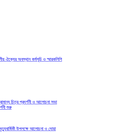
দলীয় ঐক্যের অবস্থান কর্মসূচি ও স্মারকলিপি
রামান্য চিত্র প্রদর্শনী ও আলোচনা সভা
শনী শুরু
ৃত্যুবার্ষিকী উপলক্ষে আলোচনা ও দোয়া