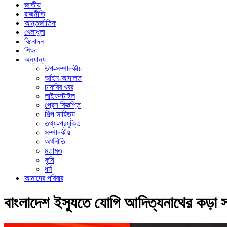
জাতীয়
রাজনীতি
আন্তর্জাতিক
খেলাধুলা
বিনোদন
শিক্ষা
অন্যান্য
উপ-সম্পাদকীয়
আইন-আদালত
চাকরির খবর
লাইফস্টাইল
প্রেস বিজ্ঞপ্তি
শিল্প সাহিত্য
তথ্য-প্রযুক্তি
সম্পাদকীয়
অর্থনীতি
মতামত
কৃষি
ধর্ম
আমাদের পরিবার
বাংলাদেশ ইস্যুতে যোগি আদিত্যনাথের কড়া