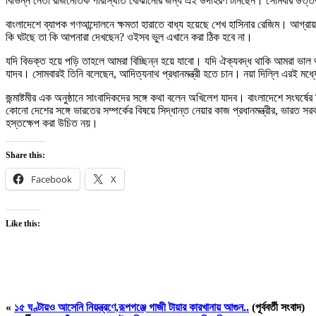
বিভিন্ন নেতা রাজনৈতিক পরিস্থিতি বোঝানোর জন্য এই উদাহরণ টানছেন। সোমবার উত্তর 
বাংলাদেশে ব্যাপক গণআন্দোলনে ক্ষমতা হারাতে বাধ্য হয়েছে শেখ হাসিনার রেজিম। আগ্রা
কি ঘটছে তা কি আপনারা দেখছেন? ওইসব ভুল এখানে করা ঠিক হবে না।
যদি বিভক্ত হয়ে পড়ি তাহলে আমরা বিচ্ছিন্ন হয়ে যাবো। যদি ঐক্যবদ্ধ থাকি আমরা ভাল থ
যাদব। সোমবারই তিনি বলেছেন, আদিত্যনাথ প্রধানমন্ত্রী হতে চান। নয়া দিল্লি এরই মধ্
জন্মাষ্টমীর এক অনুষ্ঠানে সাংবাদিকদের সঙ্গে কথা বলেন অখিলেশ যাদব। বাংলাদেশে সংঘর্ষের 
কোনো দেশের সঙ্গে ভারতের সম্পর্কের বিষয়ে সিদ্ধান্ত নেয়ার কাজ প্রধানমন্ত্রীর, ভার
হস্তক্ষেপ করা উচিত নয়।
Share this:
Facebook
X
Like this:
«
১৫ ঘণ্টায়ও আসেনি নিয়ন্ত্রণে,রূপগঞ্জে গাজী টায়ার কারখানায় আগুন..
(পূর্ববর্তী সংবাদ)