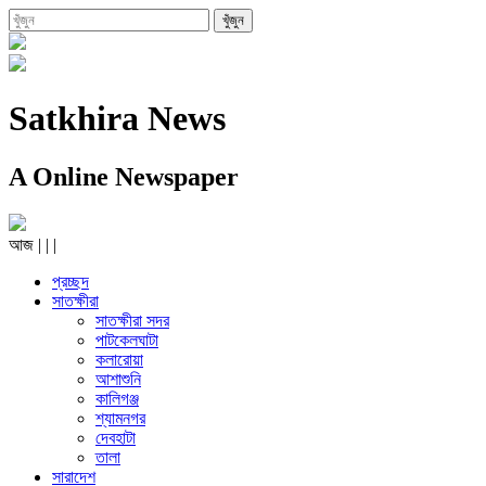
Satkhira News
A Online Newspaper
আজ
|
|
|
প্রচ্ছদ
সাতক্ষীরা
সাতক্ষীরা সদর
পাটকেলঘাটা
কলারোয়া
আশাশুনি
কালিগঞ্জ
শ্যামনগর
দেবহাটা
তালা
সারাদেশ