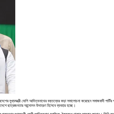
রদেশের মুখ্যমন্ত্রী যোগি আদিত্যনাথের বক্তব্যের কড়া সমালোচনা করেছেন সমাজবাদী পার্টির
েশে ছাত্রজনতার আন্দোলন উদাহরণ হিসেবে ব্যবহার হচ্ছে।