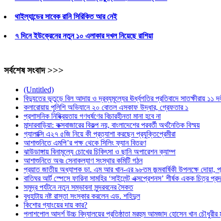
থাইল্যান্ডের সাবেক রানি সিরিকিত আর নেই
৭ দিনে ইউক্রেনের নতুন ১০ এলাকার দখল নিয়েছে রাশিয়া
সর্বশেষ সংবাদ >>>
(Untitled)
বিদ্যুতের ভূতুড়ে বিল আদায় ও দ্রব্যমূল্যের ঊর্ধ্বগতির প্রতিবাদে সাতক্ষীরায় ১১ 
কলারোয়ায় পুলিশি অভিযানে ২০ বোতল এসকাফ উদ্ধার, গ্রেফতার ১
প্রশাসনিক নিষ্ক্রিয়তায় গণধর্ষণের বিচারহীনতা মানা হবে না
মান্দারবাড়িয়া: কক্সবাজারের বিকল্প নয়, বাংলাদেশের পরবর্তী অর্থনৈতিক বিস্ময়
গ্যালাক্সি এ২৭ ৫জি নিয়ে কী প্রত্যাশা করছেন প্রযুক্তিপ্রেমীরা
আশাশুনিতে এমপি’র পক্ষ থেকে সিলিং ফ্যান বিতরণ
ঝাউডাঙ্গায় বিনামূল্যে চোখের চিকিৎসা ও ছানি অপারেশন ক্যাম্প
আশাশুনিতে অবঃ সেনাকল্যাণ সংস্থার কমিটি গঠন
প্রয়াত জাতীয় অধ্যাপক ডা. এম আর খান-এর ৯৮তম জন্মবার্ষিকী উপলক্ষে দোয়া, প্
বাতিঘর আর্ট স্পেসে ফারিনা সামহির ‘সাইলেন্ট এক্সপ্রেশনস’ শীর্ষক একক চিত্র প্রদর্
সমুদ্র পর্যটনে নতুন সম্ভাবনা সুন্দরবনের সৈকত
বুধহাটায় নষ্ট রাস্তা সংস্কার করলেন এড. শহিদুল
কিশোর গ্যাংয়ের দায় কার?
পলাশপোল আদর্শ উচ্চ বিদ্যালয়ের প্রতিষ্ঠাতা মরহুম আমজাদ হোসেন খান চৌধুরীর ম