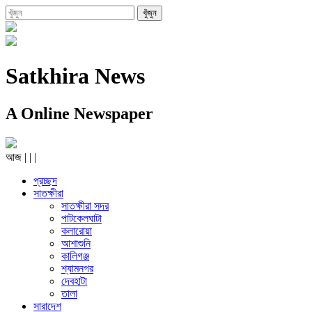
Satkhira News
A Online Newspaper
আজ
|
|
|
প্রচ্ছদ
সাতক্ষীরা
সাতক্ষীরা সদর
পাটকেলঘাটা
কলারোয়া
আশাশুনি
কালিগঞ্জ
শ্যামনগর
দেবহাটা
তালা
সারাদেশ