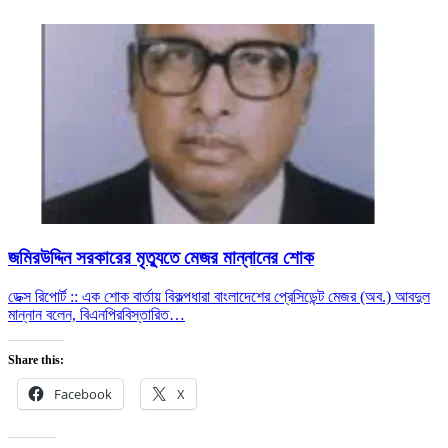
জমিরউদ্দিন সরকারের মৃত্যুতে মেজর মান্নানের শোক
ডেক্স রিপোর্ট :: এক শোক বার্তায় বিকল্পধারা বাংলাদেশের প্রেসিডেন্ট মেজর (অব.) আবদুল
মান্নান বলেন, বিএনপির
বিস্তারিত…
Share this:
Facebook
X