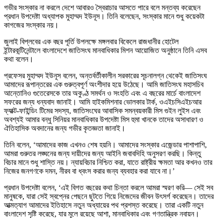
গভীর সংস্কার না করলে দেশে আবারও স্বৈরাচার আসতে পারে বলে মন্তব্য করেছেন
প্রধান উপদেষ্টা অধ্যাপক মুহাম্মদ ইউনূস। তিনি বলেছেন, সংস্কার মানে শুধু কয়েকটা
কাগজের সংস্কার নয়।
জুলাই বিপ্লবের এক বছর পূর্তি উপলক্ষে মঙ্গলবার বিকেলে রাজধানীর হোটেল
ইন্টারকন্টিনেন্টালে বাংলাদেশে জাতিসংঘ মানবাধিকার মিশন আয়োজিত অনুষ্ঠানে তিনি এসব
কথা বলেন।
প্রফেসর মুহাম্মদ ইউনূস বলেন, অন্তর্বর্তীকালীন সরকারের সূচনালগ্ন থেকেই জাতিসংঘ
আমাদের রূপান্তরের এক গুরুত্বপূর্ণ অংশীদার হয়ে উঠেছে। আমি জাতিসংঘ মহাসচিব
আন্তোনিও গুতেরেসকে তার অকুণ্ঠ সমর্থন ও সংহতি এবং এ বছরের মার্চে বাংলাদেশ
সফরের জন্য ধন্যবাদ জানাই। আমি হাইকমিশনার ভোলকার টার্ক, ওএইচসিএইচআর
ফ্যাক্ট-ফাইন্ডিং টিমের সদস্য, জাতিসংঘের আবাসিক সমন্বয়কারী মিস গুইন লুইস এবং
অবশ্যই আমার বন্ধু সিনিয়র মানবাধিকার উপদেষ্টা মিস হুমা খানকে তাদের অসাধারণ ও
ঐতিহাসিক অবদানের জন্য গভীর কৃতজ্ঞতা জানাই।
তিনি বলেন, ‘আমাদের কাজ এখনও শেষ হয়নি। আমাদের সংস্কার এজেন্ডার পাশাপাশি,
আমরা গুরুতর লঙ্ঘনের জন্য দায়ীদের জন্য আইনি জবাবদিহি অনুসরণ করছি। কিন্তু
বিচার মানে শুধু শাস্তি নয়। ন্যায়বিচার নিশ্চিত করা, যাতে রাষ্ট্রীয় ক্ষমতা আর কখনও তার
নিজের জনগণকে দমন, নীরব বা ধ্বংস করার জন্য ব্যবহার করা যাবে না।’
প্রধান উপদেষ্টা বলেন, ‘এই বিগত বছরের কথা চিন্তা করলে আমরা স্মরণ করি— সেই সব
মানুষকে, যারা সেই স্বপ্নের পেছনে ছুটতে গিয়ে নিজেদের জীবন উৎসর্গ করেছেন। তাদের
আত্মত্যাগ আমাদের ইতিহাসে নতুন অধ্যায়ের পথ প্রশস্ত করেছে। তারা একটি নতুন
বাংলাদেশ সৃষ্টি করেছে, যার মূলে রয়েছে আশা, মানবাধিকার এবং গণতান্ত্রিক নবায়ন।