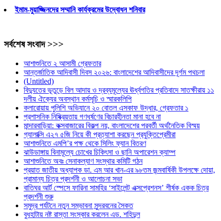
ইমাম-মুয়াজ্জিনদের সম্মানি কার্যক্রমের উদ্বোধন শনিবার
সর্বশেষ সংবাদ >>>
আশাশুনিতে ২ আসামী গ্রেফতার
আন্তর্জাতিক আদিবাসী দিবস ২০২৬: বাংলাদেশের আদিবাসীদের দূর্গম পথচলা
(Untitled)
বিদ্যুতের ভূতুড়ে বিল আদায় ও দ্রব্যমূল্যের ঊর্ধ্বগতির প্রতিবাদে সাতক্ষীরায় ১১
দলীয় ঐক্যের অবস্থান কর্মসূচি ও স্মারকলিপি
কলারোয়ায় পুলিশি অভিযানে ২০ বোতল এসকাফ উদ্ধার, গ্রেফতার ১
প্রশাসনিক নিষ্ক্রিয়তায় গণধর্ষণের বিচারহীনতা মানা হবে না
মান্দারবাড়িয়া: কক্সবাজারের বিকল্প নয়, বাংলাদেশের পরবর্তী অর্থনৈতিক বিস্ময়
গ্যালাক্সি এ২৭ ৫জি নিয়ে কী প্রত্যাশা করছেন প্রযুক্তিপ্রেমীরা
আশাশুনিতে এমপি’র পক্ষ থেকে সিলিং ফ্যান বিতরণ
ঝাউডাঙ্গায় বিনামূল্যে চোখের চিকিৎসা ও ছানি অপারেশন ক্যাম্প
আশাশুনিতে অবঃ সেনাকল্যাণ সংস্থার কমিটি গঠন
প্রয়াত জাতীয় অধ্যাপক ডা. এম আর খান-এর ৯৮তম জন্মবার্ষিকী উপলক্ষে দোয়া,
প্রামান্য চিত্র প্রদর্শনী ও আলোচনা সভা
বাতিঘর আর্ট স্পেসে ফারিনা সামহির ‘সাইলেন্ট এক্সপ্রেশনস’ শীর্ষক একক চিত্র
প্রদর্শনী শুরু
সমুদ্র পর্যটনে নতুন সম্ভাবনা সুন্দরবনের সৈকত
বুধহাটায় নষ্ট রাস্তা সংস্কার করলেন এড. শহিদুল