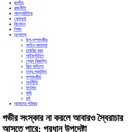
জাতীয়
রাজনীতি
আন্তর্জাতিক
খেলাধুলা
বিনোদন
শিক্ষা
অন্যান্য
উপ-সম্পাদকীয়
আইন-আদালত
চাকরির খবর
লাইফস্টাইল
প্রেস বিজ্ঞপ্তি
শিল্প সাহিত্য
তথ্য-প্রযুক্তি
সম্পাদকীয়
অর্থনীতি
মতামত
কৃষি
ধর্ম
আমাদের পরিবার
গভীর সংস্কার না করলে আবারও স্বৈরাচার
আসতে পারে: প্রধান উপদেষ্টা