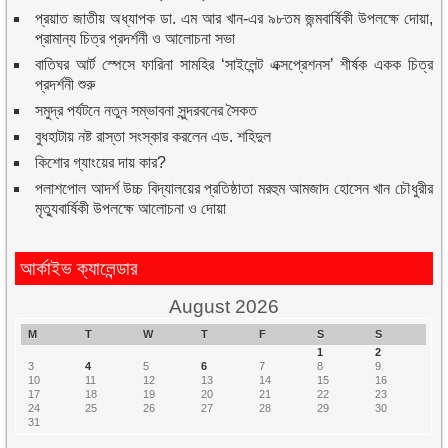
প্রয়াত জাতীয় অধ্যাপক ডা. এম আর খান-এর ৯৮তম জন্মবার্ষিকী উপলক্ষে দোয়া,
প্রামান্য চিত্র প্রদর্শনী ও আলোচনা সভা
বাতিঘর আর্ট স্পেসে ফারিনা সামহির ‘সাইলেন্ট এক্সপ্রেশনস’ শীর্ষক একক চিত্র
প্রদর্শনী শুরু
সমুদ্র পর্যটনে নতুন সম্ভাবনা সুন্দরবনের সৈকত
বুধহাটায় নষ্ট রাস্তা সংস্কার করলেন এড. শহিদুল
কিশোর গ্যাংয়ের দায় কার?
পলাশপোল আদর্শ উচ্চ বিদ্যালয়ের প্রতিষ্ঠাতা মরহুম আমজাদ হোসেন খান চৌধুরীর
মৃত্যুবার্ষিকী উপলক্ষে আলোচনা ও দোয়া
আর্কাইভ ক্যালেন্ডার
August 2026
M
T
W
T
F
S
S
1
2
3
4
5
6
7
8
9
10
11
12
13
14
15
16
17
18
19
20
21
22
23
24
25
26
27
28
29
30
31