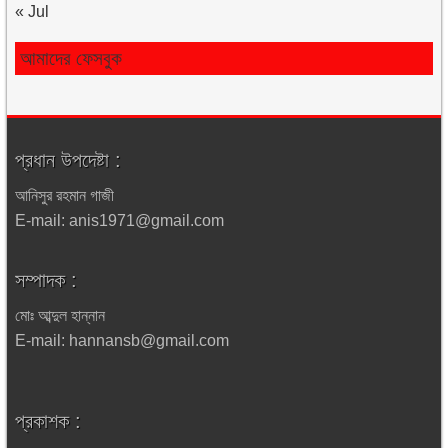
« Jul
আমাদের ফেসবুক
প্রধান উপদেষ্টা :
আনিসুর রহমান গাজী
E-mail: anis1971@gmail.com
সম্পাদক :
মোঃ আব্দুল হান্নান
E-mail: hannansb@gmail.com
প্রকাশক :