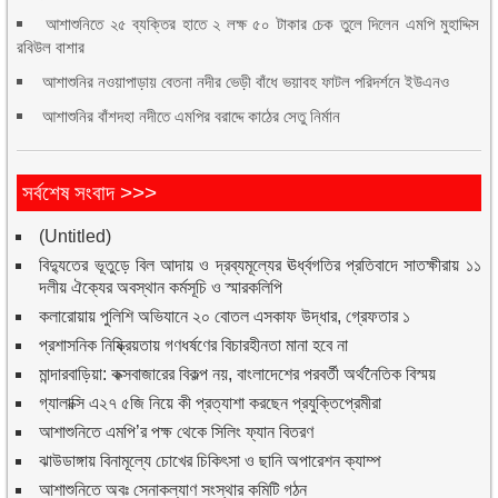
আশাশুনিতে ২৫ ব্যক্তির হাতে ২ লক্ষ ৫০ টাকার চেক তুলে দিলেন এমপি মুহাদ্দিস
রবিউল বাশার
আশাশুনির নওয়াপাড়ায় বেতনা নদীর ভেড়ী বাঁধে ভয়াবহ ফাটল পরিদর্শনে ইউএনও
আশাশুনির বাঁশদহা নদীতে এমপির বরাদ্দে কাঠের সেতু নির্মান
সর্বশেষ সংবাদ >>>
(Untitled)
বিদ্যুতের ভূতুড়ে বিল আদায় ও দ্রব্যমূল্যের ঊর্ধ্বগতির প্রতিবাদে সাতক্ষীরায় ১১
দলীয় ঐক্যের অবস্থান কর্মসূচি ও স্মারকলিপি
কলারোয়ায় পুলিশি অভিযানে ২০ বোতল এসকাফ উদ্ধার, গ্রেফতার ১
প্রশাসনিক নিষ্ক্রিয়তায় গণধর্ষণের বিচারহীনতা মানা হবে না
মান্দারবাড়িয়া: কক্সবাজারের বিকল্প নয়, বাংলাদেশের পরবর্তী অর্থনৈতিক বিস্ময়
গ্যালাক্সি এ২৭ ৫জি নিয়ে কী প্রত্যাশা করছেন প্রযুক্তিপ্রেমীরা
আশাশুনিতে এমপি’র পক্ষ থেকে সিলিং ফ্যান বিতরণ
ঝাউডাঙ্গায় বিনামূল্যে চোখের চিকিৎসা ও ছানি অপারেশন ক্যাম্প
আশাশুনিতে অবঃ সেনাকল্যাণ সংস্থার কমিটি গঠন