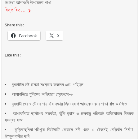
সংস্থা আশাশুনি উপজেলা শাখা
বিস্তারিত…
Share this:
Facebook
X
Like this:
বুধহাটায় নষ্ট রাস্তা সংস্কার করলেন এড. শহিদুল
আশাশুনিতে পুলিশের অভিযানে গ্রেফতার-৮
বুধহাটা খেয়াঘাটে ওয়াপদা বাঁধ রক্ষায় জিও ব্যাগ আসলেও নওয়াপাড়া বাঁধ অরক্ষিত
আশাশুনিতে দুর্যোগের সতর্কতা, ঝুঁকি হ্রাস ও জলবায়ু পরিবর্তন অভিযোজন বিষয়ক
সমন্বয় সভা
কুড়িকাহুনিয়া-শ্রীপুরে ভিটেমাটি ফেরাতে নদী খনন ও টেকসই বেড়িবাঁধ নির্মাণ
উপকূলবাসীর দাবি