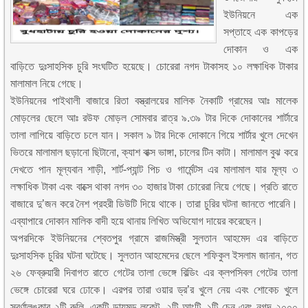
ইউনিয়নে এক
সপ্তাহে এক কাপড়ের
দোকান ও এক
বাড়িতে দুঃসাহসিক চুরি সংঘটিত হয়েছে। চোরেরা নগদ টাকাসহ ১০ লক্ষাধিক টাকার
মালামাল নিয়ে গেছে।
ইউনিয়নের পাইথালী বাজারে রিতা বস্ত্রালয়ের মালিক নৈকাটি গ্রামের আঃ মালেক
মোড়লের ছেলে আঃ রউফ মোড়ল সোমবার রাত্র ৯.৩৯ টার দিকে দোকানের শার্টারে
তালা লাগিয়ে বাড়িতে চলে যান। সকাল ৯ টার দিকে দোকানে গিয়ে শার্টার খুলে দেখেন
ভিতরে মালামাল ছড়ানো ছিটানো, ক্যাশ বাক্স ভাঙ্গা, চালের টিন কাটা। মালামাল বুঝ করে
দেখতে পান মূল্যবান শাড়ী, শার্ট-প্যান্ট পিচ ও গার্মেন্টস এর মালামাল যার মূল্য ৩
লক্ষাধিক টাকা এবং বাক্সে থাকা নগদ ৩০ হাজার টাকা চোরেরা নিয়ে গেছে। প্রতি রাতে
বাজারে দু’জন করে নৈশ প্রহরী ডিউটি দিয়ে থাকে। তারা চুরির ঘটনা জানতে পারেনি।
এব্যাপারে দোকান মালিক বাদী হয়ে থানায় লিখিত অভিযোগ দায়ের করেছেন।
অপরদিকে ইউনিয়নের শ্বেতপুর গ্রামে রাজমিস্ত্রী সুলতান আহমেদ এর বাড়িতে
দুঃসাহসিক চুরির ঘটনা ঘটেছে। সুলতান আহমেদের ছেলে শফিকুল ইসলাম জানান, গত
২৬ ফেব্রুয়ারী দিবাগত রাতে গেটের তালা ভেঙ্গে বিল্ডিং এর ক্লপসিবল গেটের তালা
ভেঙ্গে চোরেরা ঘরে ঢোকে। এরপর তারা ওয়ার ড্র’র খুলে নেয় এবং শোকেচ খুলে
স্বর্ণালঙ্কার ২টি রুলি, একটি ডায়মন্ড লকেট, ২টি আংটি, ১টি চেন এবং নগদ ২০০০