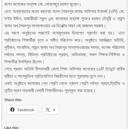
বলেন কলেজের অধ্যক্ষ মো. মোখলেছুর রহমান জুয়েল।
এতে অন্যান্যদের মধ্যে বক্তব্য বলেন সৈয়দপুর থানার অফিসার ইনচার্জ (ওসি) মো.
ফইম উদ্দিন, হাজারীহাট স্কুল এন্ড কলেজের অধ্যক্ষ লুৎফর রহমান চৌধুরী ও লায়ন্স
ক্লাব অব সৈয়দপুর সানফ্লাওয়ার এর ডিরেক্টর লায়ন মো.আজমল সরকার।
এর আগে অনুষ্ঠানের শুরুতেই মনোমুগ্ধকর ডিসপ্লে প্রদর্শন করা হয়। এতে
প্রতিষ্ঠানের শিক্ষার্থীরা নৃত্য ও সঙ্গীত পরিবেশন করে। অনুষ্ঠানে আমন্ত্রিত অতিথি,
সুধীজন, সাংবাদিক, লায়ন্স ক্লাব অব সৈয়দপুর সানফ্লাওয়ারের সদস্য, কলেজ পরিচালনা
পর্ষদের সদস্য, বিভিন্ন প্রতিষ্ঠানের প্রধান, অভিভাবক, সকল শিক্ষক-শিক্ষিকা ও
শিক্ষার্থীরা উপস্থিত ছিলেন।
শেষে প্রধান অতিথি নীলফামারী জেলা শিক্ষা অফিসার কলেজের ৫৬টি ইভেন্টে বার্ষিক
ক্রীড়া ও সাংস্কৃতিক প্রতিযোগিতা বিজয়ীদের হাতে পুরস্কার তুলে দেন।
একই অনুষ্ঠানে কলেজের প্লে শ্রেণি থেকে দ্বাদশ শ্রেণি পর্যন্ত প্রথম,দ্বিতীয় ও
তৃতীয় স্থান লাভকারী মেধাবী শিক্ষার্থীদেরও পুরস্কৃত করা হয়েছে।
Share this:
Facebook
X
Like this: