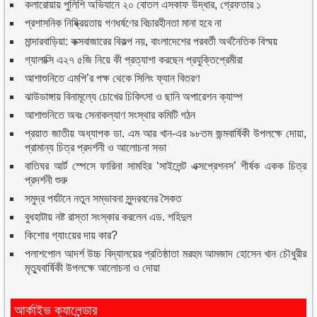
কলারোয়ায় পুলিশি অভিযানে ২০ বোতল এসকাফ উদ্ধার, গ্রেফতার ১
প্রশাসনিক নিষ্ক্রিয়তায় গণধর্ষণের বিচারহীনতা মানা হবে না
মান্দারবাড়িয়া: কক্সবাজারের বিকল্প নয়, বাংলাদেশের পরবর্তী অর্থনৈতিক বিস্ময়
গ্যালাক্সি এ২৭ ৫জি নিয়ে কী প্রত্যাশা করছেন প্রযুক্তিপ্রেমীরা
আশাশুনিতে এমপি’র পক্ষ থেকে সিলিং ফ্যান বিতরণ
ঝাউডাঙ্গায় বিনামূল্যে চোখের চিকিৎসা ও ছানি অপারেশন ক্যাম্প
আশাশুনিতে অবঃ সেনাকল্যাণ সংস্থার কমিটি গঠন
প্রয়াত জাতীয় অধ্যাপক ডা. এম আর খান-এর ৯৮তম জন্মবার্ষিকী উপলক্ষে দোয়া,
প্রামান্য চিত্র প্রদর্শনী ও আলোচনা সভা
বাতিঘর আর্ট স্পেসে ফারিনা সামহির ‘সাইলেন্ট এক্সপ্রেশনস’ শীর্ষক একক চিত্র
প্রদর্শনী শুরু
সমুদ্র পর্যটনে নতুন সম্ভাবনা সুন্দরবনের সৈকত
বুধহাটায় নষ্ট রাস্তা সংস্কার করলেন এড. শহিদুল
কিশোর গ্যাংয়ের দায় কার?
পলাশপোল আদর্শ উচ্চ বিদ্যালয়ের প্রতিষ্ঠাতা মরহুম আমজাদ হোসেন খান চৌধুরীর
মৃত্যুবার্ষিকী উপলক্ষে আলোচনা ও দোয়া
আর্কাইভ ক্যালেন্ডার