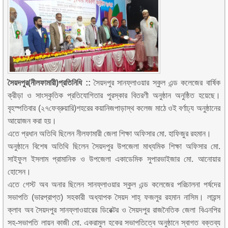
সৈয়দপুর(নীলফামারী)প্রতিনিধি ::
সৈয়দপুর সানফ্লাওয়ার স্কুল এন্ড কলেজের বার্ষিক
ক্রীড়া ও সাংস্কৃতিক প্রতিযোগিতার পুরস্কার বিতরণী অনুষ্ঠান অনুষ্ঠিত হয়েছে।
বৃহস্পতিবার (২৭ফেব্রুয়ারি)শহরের কয়ানিজপাড়াস্থ কলেজ মাঠে ওই বর্ণাঢ্য অনুষ্ঠানের
আয়োজন করা হয়।
এতে প্রধান অতিথি ছিলেন নীলফামারী জেলা শিক্ষা অফিসার মো. হাফিজুর রহমান।
অনুষ্ঠানে বিশেষ অতিথি ছিলেন সৈয়দপুর উপজেলা মাধ্যমিক শিক্ষা অফিসার মো.
সাইফুল ইসলাম প্রামানিক ও উপজেলা একাডেমিক সুপারভাইজার মো. আনোয়ার
হোসেন।
এতে গেস্ট অব অনার ছিলেন সানফ্লাওয়ার স্কুল এন্ড কলেজের পরিচালনা পর্ষদের
সভাপতি (ভারপ্রাপ্ত) সহকারী অধ্যাপক সৈয়দ শাহ্ ফজলুর রহমান নাসিম। লায়ন্স
ক্লাব অব সৈয়দপুর সানফ্লাওয়ারের ডিরেক্টর ও সৈয়দপুর রাজনৈতিক জেলা বিএনপির
সহ-সভাপতি লায়ন কাজী মো. একরামুল হকের সভাপতিত্বে অনুষ্ঠানে স্বাগত বক্তব্য