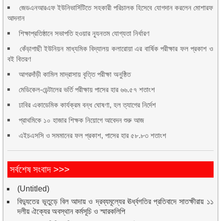
জেডএনআরএফ ইউনিভার্সিটিতে সহকারী পরিচালক হিসেবে যোগদান করলেন মোশারফ
আদনান
শিক্ষাপ্রতিষ্ঠানে সভাপতি হওয়ার ন্যূনতম যোগ্যতা নির্ধারণ
কেঁড়াগাছী ইউনিয়ন মাধ্যমিক বিদ্যালয় কলারোয়া এর বার্ষিক পরীক্ষার ফল প্রকাশ ও
বই বিতরণ
আগরদাঁড়ী কামিল মাদ্রাসায় বৃত্তি পরীক্ষা অনুষ্ঠিত
মেডিকেল-ডেন্টালের ভর্তি পরীক্ষায় পাসের হার ৬৬.৫৭ শতাংশ
ঢাবির একাডেমিক কার্যক্রম বন্ধ ঘোষণা, হল ত্যাগের নির্দেশ
প্রাথমিকে ১০ হাজার শিক্ষক নিয়োগে আবেদন শুরু আজ
এইচএসসি ও সমমানের ফল প্রকাশ, পাসের হার ৫৮.৮৩ শতাংশ
সর্বশেষ সংবাদ >>>
(Untitled)
বিদ্যুতের ভূতুড়ে বিল আদায় ও দ্রব্যমূল্যের ঊর্ধ্বগতির প্রতিবাদে সাতক্ষীরায় ১১
দলীয় ঐক্যের অবস্থান কর্মসূচি ও স্মারকলিপি