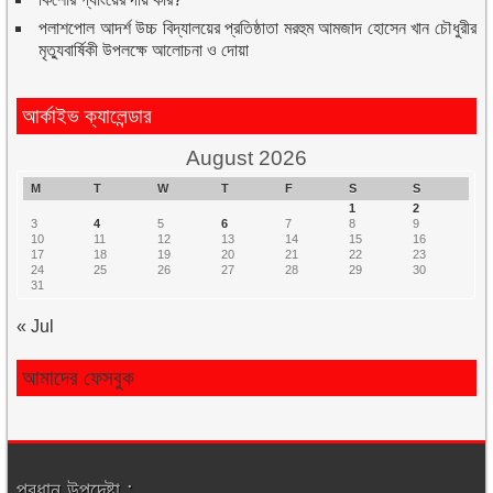
পলাশপোল আদর্শ উচ্চ বিদ্যালয়ের প্রতিষ্ঠাতা মরহুম আমজাদ হোসেন খান চৌধুরীর
মৃত্যুবার্ষিকী উপলক্ষে আলোচনা ও দোয়া
আর্কাইভ ক্যালেন্ডার
August 2026
M
T
W
T
F
S
S
1
2
3
4
5
6
7
8
9
10
11
12
13
14
15
16
17
18
19
20
21
22
23
24
25
26
27
28
29
30
31
« Jul
আমাদের ফেসবুক
প্রধান উপদেষ্টা :