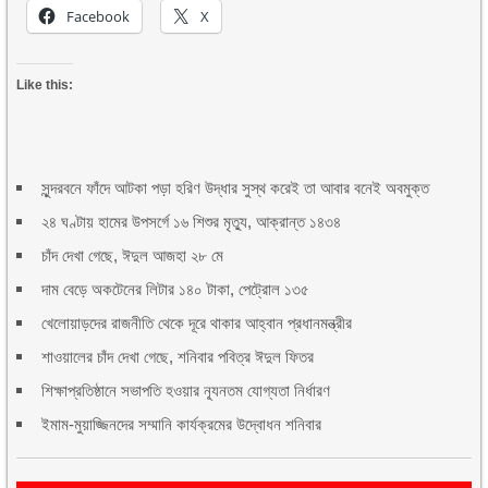
Facebook
X
Like this:
সুন্দরবনে ফাঁদে আটকা পড়া হরিণ উদ্ধার সুস্থ করেই তা আবার বনেই অবমুক্ত
২৪ ঘণ্টায় হামের উপসর্গে ১৬ শিশুর মৃত্যু, আক্রান্ত ১৪৩৪
চাঁদ দেখা গেছে, ঈদুল আজহা ২৮ মে
দাম বেড়ে অকটেনের লিটার ১৪০ টাকা, পেট্রোল ১৩৫
খেলোয়াড়দের রাজনীতি থেকে দূরে থাকার আহ্বান প্রধানমন্ত্রীর
শাওয়ালের চাঁদ দেখা গেছে, শনিবার পবিত্র ঈদুল ফিতর
শিক্ষাপ্রতিষ্ঠানে সভাপতি হওয়ার ন্যূনতম যোগ্যতা নির্ধারণ
ইমাম-মুয়াজ্জিনদের সম্মানি কার্যক্রমের উদ্বোধন শনিবার