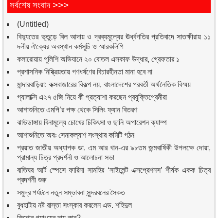
সর্বশেষ সংবাদ >>>
(Untitled)
বিদ্যুতের ভূতুড়ে বিল আদায় ও দ্রব্যমূল্যের ঊর্ধ্বগতির প্রতিবাদে সাতক্ষীরায় ১১
দলীয় ঐক্যের অবস্থান কর্মসূচি ও স্মারকলিপি
কলারোয়ায় পুলিশি অভিযানে ২০ বোতল এসকাফ উদ্ধার, গ্রেফতার ১
প্রশাসনিক নিষ্ক্রিয়তায় গণধর্ষণের বিচারহীনতা মানা হবে না
মান্দারবাড়িয়া: কক্সবাজারের বিকল্প নয়, বাংলাদেশের পরবর্তী অর্থনৈতিক বিস্ময়
গ্যালাক্সি এ২৭ ৫জি নিয়ে কী প্রত্যাশা করছেন প্রযুক্তিপ্রেমীরা
আশাশুনিতে এমপি’র পক্ষ থেকে সিলিং ফ্যান বিতরণ
ঝাউডাঙ্গায় বিনামূল্যে চোখের চিকিৎসা ও ছানি অপারেশন ক্যাম্প
আশাশুনিতে অবঃ সেনাকল্যাণ সংস্থার কমিটি গঠন
প্রয়াত জাতীয় অধ্যাপক ডা. এম আর খান-এর ৯৮তম জন্মবার্ষিকী উপলক্ষে দোয়া,
প্রামান্য চিত্র প্রদর্শনী ও আলোচনা সভা
বাতিঘর আর্ট স্পেসে ফারিনা সামহির ‘সাইলেন্ট এক্সপ্রেশনস’ শীর্ষক একক চিত্র
প্রদর্শনী শুরু
সমুদ্র পর্যটনে নতুন সম্ভাবনা সুন্দরবনের সৈকত
বুধহাটায় নষ্ট রাস্তা সংস্কার করলেন এড. শহিদুল
কিশোর গ্যাংয়ের দায় কার?