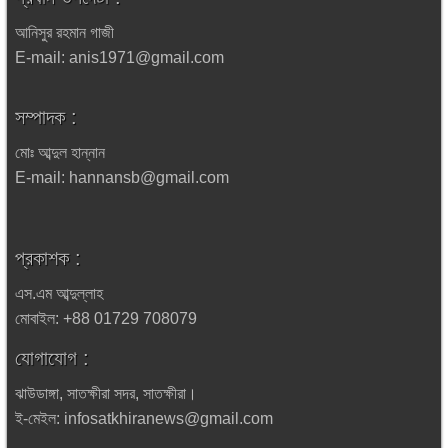
আনিসুর রহমান গাজী
E-mail: anis1971@gmail.com
সম্পাদক :
মোঃ আব্দুল হান্নান
E-mail: hannansb@gmail.com
প্রকাশক :
এস.এম আব্দুল্লাহ
মোবাইল: +88 01729 708079
যোগাযোগ :
ঝাউডাঙ্গা, সাতক্ষীরা সদর, সাতক্ষীরা।
ই-মেইল: infosatkhiranews@gmail.com