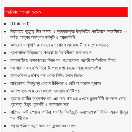
সর্বশেষ সংবাদ >>>
(Untitled)
বিদ্যুতের ভূতুড়ে বিল আদায় ও দ্রব্যমূল্যের ঊর্ধ্বগতির প্রতিবাদে সাতক্ষীরায় ১১
দলীয় ঐক্যের অবস্থান কর্মসূচি ও স্মারকলিপি
কলারোয়ায় পুলিশি অভিযানে ২০ বোতল এসকাফ উদ্ধার, গ্রেফতার ১
প্রশাসনিক নিষ্ক্রিয়তায় গণধর্ষণের বিচারহীনতা মানা হবে না
মান্দারবাড়িয়া: কক্সবাজারের বিকল্প নয়, বাংলাদেশের পরবর্তী অর্থনৈতিক বিস্ময়
গ্যালাক্সি এ২৭ ৫জি নিয়ে কী প্রত্যাশা করছেন প্রযুক্তিপ্রেমীরা
আশাশুনিতে এমপি’র পক্ষ থেকে সিলিং ফ্যান বিতরণ
ঝাউডাঙ্গায় বিনামূল্যে চোখের চিকিৎসা ও ছানি অপারেশন ক্যাম্প
আশাশুনিতে অবঃ সেনাকল্যাণ সংস্থার কমিটি গঠন
প্রয়াত জাতীয় অধ্যাপক ডা. এম আর খান-এর ৯৮তম জন্মবার্ষিকী উপলক্ষে দোয়া,
প্রামান্য চিত্র প্রদর্শনী ও আলোচনা সভা
বাতিঘর আর্ট স্পেসে ফারিনা সামহির ‘সাইলেন্ট এক্সপ্রেশনস’ শীর্ষক একক চিত্র
প্রদর্শনী শুরু
সমুদ্র পর্যটনে নতুন সম্ভাবনা সুন্দরবনের সৈকত