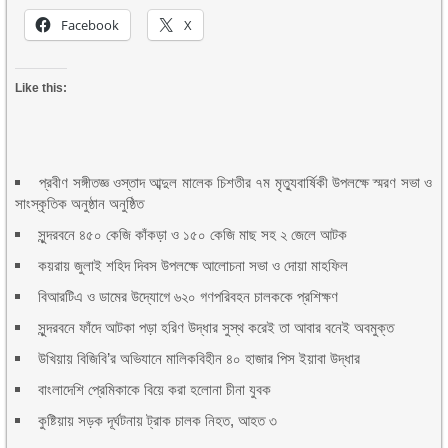
Facebook
X
Like this:
প্রবীণ সঙ্গীতজ্ঞ ওস্তাদ আব্দুল মালেক চিশতীর ৭ম মৃত্যুবার্ষিকী উপলক্ষে স্মরণ সভা ও
সাংস্কৃতিক অনুষ্ঠান অনুষ্ঠিত
সুন্দরবনে ৪৫০ কেজি কাঁকড়া ও ১৫০ কেজি মাছ সহ ২ জেলে আটক
কয়রায় জুলাই শহিদ দিবস উপলক্ষে আলোচনা সভা ও দোয়া মাহফিল
বিআরটিএ ও ডামের উদ্যোগে ৬২০ গণপরিবহন চালককে প্রশিক্ষণ
সুন্দরবনে ফাঁদে আটকা পড়া হরিণ উদ্ধার সুস্থ করেই তা আবার বনেই অবমুক্ত
উখিয়ায় বিজিবি’র অভিযানে মালিকবিহীন ৪০ হাজার পিস ইয়াবা উদ্ধার
বাংলাদেশি প্রেমিকাকে বিয়ে করা হলোনা চীনা যুবক
কুষ্টিয়ায় সড়ক দূর্ঘটনায় ট্রাক চালক নিহত, আহত ৩