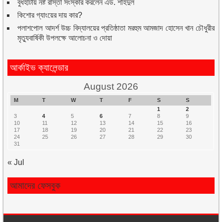
বুধহাটায় নষ্ট রাস্তা সংস্কার করলেন এড. শহিদুল
কিশোর গ্যাংয়ের দায় কার?
পলাশপোল আদর্শ উচ্চ বিদ্যালয়ের প্রতিষ্ঠাতা মরহুম আমজাদ হোসেন খান চৌধুরীর
মৃত্যুবার্ষিকী উপলক্ষে আলোচনা ও দোয়া
আর্কাইভ ক্যালেন্ডার
August 2026
M
T
W
T
F
S
S
1
2
3
4
5
6
7
8
9
10
11
12
13
14
15
16
17
18
19
20
21
22
23
24
25
26
27
28
29
30
31
« Jul
আমাদের ফেসবুক