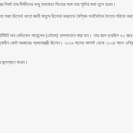
নিকট তার দীর্ঘদিনের বন্ধু মনমোহন সিংয়ের সঙ্গে তার স্মৃতির কথা তুলে ধরেন।
 কতো সরল ছিলেন! কতো জ্ঞানী মানুষে ছিলেন! ভারতকে বৈশ্বিক অর্থনৈতিক দৈত্যে পরিণত কর
নস্টিটিউট অব মেডিকেল সায়েন্সেস (এইমস) হাসপাতালে মারা যান। তার বয়স হয়েছিল ৯২ বছ
ৃত্বাধীন জোট সরকারের প্রধানমন্ত্রী ছিলেন। ২০১৯ সালের আগস্ট থেকে ২০২৪ সালে এপ্র
র জন্মগ্রহণ করেন।