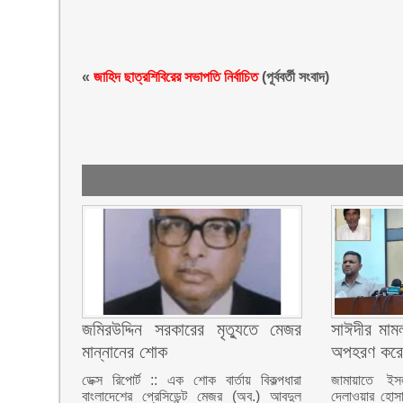
«
জাহিদ ছাত্রশিবিরের সভাপতি নির্বাচিত
(পূর্ববর্তী সংবাদ)
জমিরউদ্দিন সরকারের মৃত্যুতে মেজর
সাঈদীর মামল
মান্নানের শোক
অপহরণ করে
ডেক্স রিপোর্ট :: এক শোক বার্তায় বিকল্পধারা
জামায়াতে ইস
বাংলাদেশের প্রেসিডেন্ট মেজর (অব.) আবদুল
দেলাওয়ার হোসা