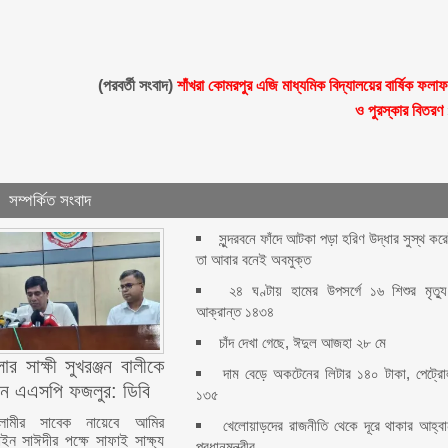
(পরবর্তী সংবাদ)
শাঁখরা কোমরপুর এজি মাধ্যমিক বিদ্যালয়ের বার্ষিক ফলা
ও পুরস্কার বিতরণ
সম্পর্কিত সংবাদ
সুন্দরবনে ফাঁদে আটকা পড়া হরিণ উদ্ধার সুস্থ কর
তা আবার বনেই অবমুক্ত
২৪ ঘণ্টায় হামের উপসর্গে ১৬ শিশুর মৃত্যু
আক্রান্ত ১৪৩৪
চাঁদ দেখা গেছে, ঈদুল আজহা ২৮ মে
ার সাক্ষী সুখরঞ্জন বালীকে
দাম বেড়ে অকটেনের লিটার ১৪০ টাকা, পেট্র
ন এএসপি ফজলুর: ডিবি
১৩৫
লামীর সাবেক নায়েবে আমির
খেলোয়াড়দের রাজনীতি থেকে দূরে থাকার আহ্ব
ইন সাঈদীর পক্ষে সাফাই সাক্ষ্য
প্রধানমন্ত্রীর