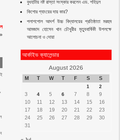
বুধহাটায় নষ্ট রাস্তা সংস্কার করলেন এড. শহিদুল
কিশোর গ্যাংয়ের দায় কার?
পলাশপোল আদর্শ উচ্চ বিদ্যালয়ের প্রতিষ্ঠাতা মরহুম
ফল
আমজাদ হোসেন খান চৌধুরীর মৃত্যুবার্ষিকী উপলক্ষে
»
আলোচনা ও দোয়া
আর্কাইভ ক্যালেন্ডার
August 2026
েই
M
T
W
T
F
S
S
1
2
,
3
4
5
6
7
8
9
10
11
12
13
14
15
16
17
18
19
20
21
22
23
োল
24
25
26
27
28
29
30
31
ান
« Jul