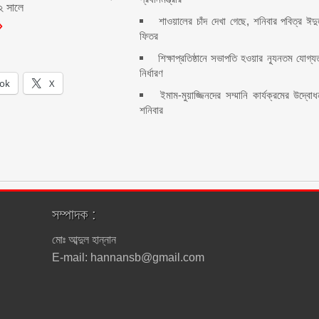
২ সালে
শাওয়ালের চাঁদ দেখা গেছে, শনিবার পবিত্র ঈদ
ফিতর
শিক্ষাপ্রতিষ্ঠানে সভাপতি হওয়ার ন্যূনতম যোগ্য
নির্ধারণ
ok
X
ইমাম-মুয়াজ্জিনদের সম্মানি কার্যক্রমের উদ্বো
শনিবার
সম্পাদক :
মোঃ আব্দুল হান্নান
E-mail: hannansb@gmail.com