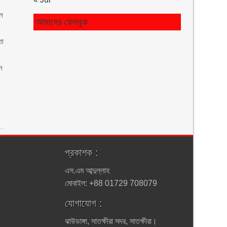
ুল
আমাদের ফেসবুক
তা
ধন
প্রকাশক :
এস.এম আব্দুল্লাহ
মোবাইল: +88 01729 708079
যোগাযোগ :
ঝাউডাঙ্গা, সাতক্ষীরা সদর, সাতক্ষীরা।