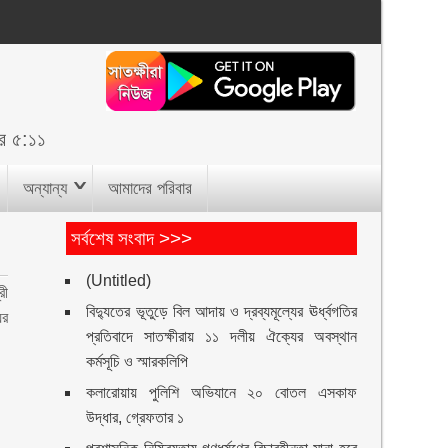
র ৫:১১
অন্যান্য
আমাদের পরিবার
সর্বশেষ সংবাদ >>>
(Untitled)
রী
বিদ্যুতের ভূতুড়ে বিল আদায় ও দ্রব্যমূল্যের ঊর্ধ্বগতির
ের
প্রতিবাদে সাতক্ষীরায় ১১ দলীয় ঐক্যের অবস্থান
কর্মসূচি ও স্মারকলিপি
কলারোয়ায় পুলিশি অভিযানে ২০ বোতল এসকাফ
উদ্ধার, গ্রেফতার ১