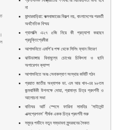
প্রশাসনিক নিষ্ক্রিয়তায় গণধর্ষণের বিচারহীনতা মানা হবে
না
তে
মান্দারবাড়িয়া: কক্সবাজারের বিকল্প নয়, বাংলাদেশের পরবর্তী
অর্থনৈতিক বিস্ময়
গ্যালাক্সি এ২৭ ৫জি নিয়ে কী প্রত্যাশা করছেন
র।
প্রযুক্তিপ্রেমীরা
িল
আশাশুনিতে এমপি’র পক্ষ থেকে সিলিং ফ্যান বিতরণ
ঝাউডাঙ্গায় বিনামূল্যে চোখের চিকিৎসা ও ছানি
অপারেশন ক্যাম্প
আশাশুনিতে অবঃ সেনাকল্যাণ সংস্থার কমিটি গঠন
প্রয়াত জাতীয় অধ্যাপক ডা. এম আর খান-এর ৯৮তম
জন্মবার্ষিকী উপলক্ষে দোয়া, প্রামান্য চিত্র প্রদর্শনী ও
আলোচনা সভা
বাতিঘর আর্ট স্পেসে ফারিনা সামহির ‘সাইলেন্ট
এক্সপ্রেশনস’ শীর্ষক একক চিত্র প্রদর্শনী শুরু
সমুদ্র পর্যটনে নতুন সম্ভাবনা সুন্দরবনের সৈকত