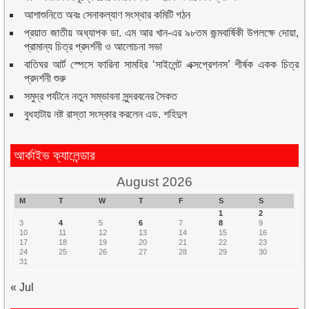
আশাশুনিতে অবঃ সেনাকল্যাণ সংস্থার কমিটি গঠন
প্রয়াত জাতীয় অধ্যাপক ডা. এম আর খান-এর ৯৮তম জন্মবার্ষিকী উপলক্ষে দোয়া,
প্রামান্য চিত্র প্রদর্শনী ও আলোচনা সভা
বাতিঘর আর্ট স্পেসে ফারিনা সামহির ‘সাইলেন্ট এক্সপ্রেশনস’ শীর্ষক একক চিত্র
প্রদর্শনী শুরু
সমুদ্র পর্যটনে নতুন সম্ভাবনা সুন্দরবনের সৈকত
বুধহাটায় নষ্ট রাস্তা সংস্কার করলেন এড. শহিদুল
আর্কাইভ ক্যালেন্ডার
August 2026
M
T
W
T
F
S
S
1
2
3
4
5
6
7
8
9
10
11
12
13
14
15
16
17
18
19
20
21
22
23
24
25
26
27
28
29
30
31
« Jul