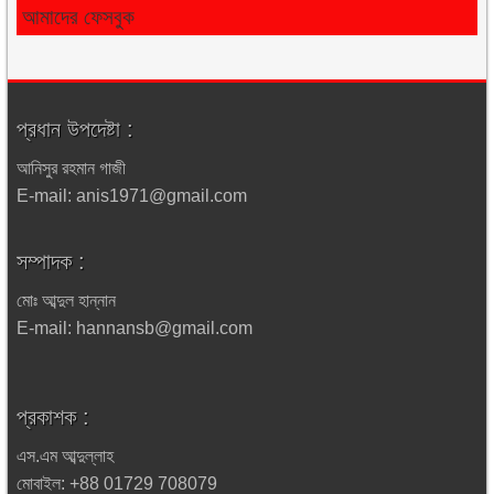
আমাদের ফেসবুক
প্রধান উপদেষ্টা :
আনিসুর রহমান গাজী
E-mail: anis1971@gmail.com
সম্পাদক :
মোঃ আব্দুল হান্নান
E-mail: hannansb@gmail.com
প্রকাশক :
এস.এম আব্দুল্লাহ
মোবাইল: +88 01729 708079