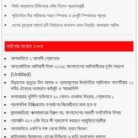
মির্জা আব্বাসের চিকিৎসার খোঁজ নিলেন প্রধানমন্ত্রী
স্মৃতিসৌধে বীর শহীদদের স্মরণে স্পিকার ও ডেপুটি স্পিকারের শ্রদ্ধা
দেশের বৃহত্তর স্বার্থে দুটি নির্বাচনের ফলাফল মেনে নিয়েছি: জামায়াত আমির
সর্বশেষ সংবাদ >>>
আশাশুনিতে ২ আসামী গ্রেফতার
আন্তর্জাতিক আদিবাসী দিবস ২০২৬: বাংলাদেশের আদিবাসীদের দূর্গম পথচলা
(Untitled)
বিদ্যুতের ভূতুড়ে বিল আদায় ও দ্রব্যমূল্যের ঊর্ধ্বগতির প্রতিবাদে সাতক্ষীরায় ১১
দলীয় ঐক্যের অবস্থান কর্মসূচি ও স্মারকলিপি
কলারোয়ায় পুলিশি অভিযানে ২০ বোতল এসকাফ উদ্ধার, গ্রেফতার ১
প্রশাসনিক নিষ্ক্রিয়তায় গণধর্ষণের বিচারহীনতা মানা হবে না
মান্দারবাড়িয়া: কক্সবাজারের বিকল্প নয়, বাংলাদেশের পরবর্তী অর্থনৈতিক বিস্ময়
গ্যালাক্সি এ২৭ ৫জি নিয়ে কী প্রত্যাশা করছেন প্রযুক্তিপ্রেমীরা
আশাশুনিতে এমপি’র পক্ষ থেকে সিলিং ফ্যান বিতরণ
ঝাউডাঙ্গায় বিনামূল্যে চোখের চিকিৎসা ও ছানি অপারেশন ক্যাম্প