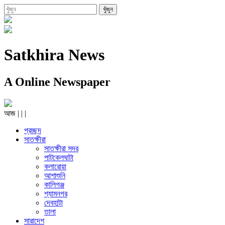
Satkhira News
A Online Newspaper
আজ
|
|
|
প্রচ্ছদ
সাতক্ষীরা
সাতক্ষীরা সদর
পাটকেলঘাটা
কলারোয়া
আশাশুনি
কালিগঞ্জ
শ্যামনগর
দেবহাটা
তালা
সারাদেশ