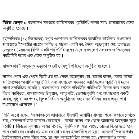
নিউজ ডেস্ক ::
বাংলাদেশ সফররত জাতিসঙ্ঘের প্রতিনিধি দলের সাথে জামায়াতের বৈঠক
অনুষ্ঠিত হয়েছে।
বৃহস্পতিবার (১২ ডিসেম্বর) দুপুরে গুলশানের জাতিসঙ্ঘের আবাসিক কার্যালয়ে বাংলাদেশ
জামায়াতে ইসলামীর নায়েবে আমির ও সাবেক এমপি ডা. সৈয়দ আব্দুল্লাহ মো: তাহেরের
নেতৃত্বে ৪-সদস্য বিশিষ্ট একটি প্রতিনিধি দলের সাথে বাংলাদেশ সফররত জাতিসঙ্ঘের
প্রতিনিধি দলের এক বৈঠক অনুষ্ঠিত হয়।
সাক্ষাৎকারটি অত্যন্ত হৃদ্যতা ও সৌহার্দ্যপূর্ণ পরিবেশে অনুষ্ঠিত হয়েছে।
সাক্ষাৎ শেষে এক প্রেস ব্রিফিংয়ে ডা. সৈয়দ আব্দুল্লাহ মো: তাহের বলেন, ‘আজ আমরা
জাতিসঙ্ঘের আবাসিক প্রতিনিধি এবং বাংলাদেশ সফররত জাতিসঙ্ঘের প্রতিনিধি দলের
সাথে মতবিনিময় করেছি। বাংলাদেশের বর্তমান পরিবর্তিত পরিস্থিতি বিশেষ করে চলমান
বিচার প্রক্রিয়া, বাংলাদেশের উন্নয়ন, অগ্রগতি, ডেমোক্রেসি এবং বাংলাদেশে একটি
অবাধ, সুষ্ঠু ও অংশগ্রহণমূলক নির্বাচন অনুষ্ঠানের বিষয়ে মতবিনিময় করার জন্য তারা
বাংলাদেশে এসেছেন।’
তিনি আরো বলেন, ‘সাক্ষাৎকালে জামায়াতে ইসলামী আগামীর বাংলাদেশকে কিভাবে দেখতে
চায়, সেসম্পর্কে তারা জানতে চেয়েছেন। আমরা দলের পক্ষ থেকে আমাদের অবস্থান তুলে
ধরেছি। বিচারের ব্যাপারে আমরা বলেছি, ক্রিমিনালস যারা আছে, তাদের বিচার হতে হবে।
তবে সেটা যেন ফেয়ার হয় এবং কোনো ধরনের ইনজাস্টিস না হয়। আন্তর্জাতিক অপরাধ
ট্রাইবুন্যালে যেসব বিচার হবে, তা যেন আন্তর্জাতিক মানের হয়, সেসম্পর্কেও আমরা