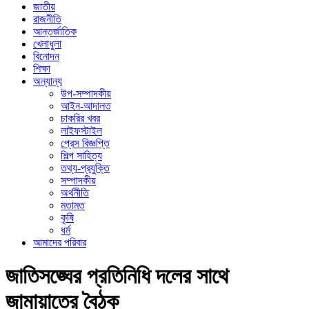
জাতীয়
রাজনীতি
আন্তর্জাতিক
খেলাধুলা
বিনোদন
শিক্ষা
অন্যান্য
উপ-সম্পাদকীয়
আইন-আদালত
চাকরির খবর
লাইফস্টাইল
প্রেস বিজ্ঞপ্তি
শিল্প সাহিত্য
তথ্য-প্রযুক্তি
সম্পাদকীয়
অর্থনীতি
মতামত
কৃষি
ধর্ম
আমাদের পরিবার
জাতিসঙ্ঘের প্রতিনিধি দলের সাথে
জামায়াতের বৈঠক