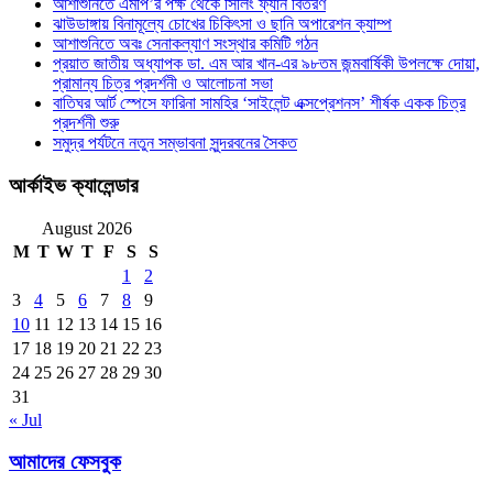
আশাশুনিতে এমপি’র পক্ষ থেকে সিলিং ফ্যান বিতরণ
ঝাউডাঙ্গায় বিনামূল্যে চোখের চিকিৎসা ও ছানি অপারেশন ক্যাম্প
আশাশুনিতে অবঃ সেনাকল্যাণ সংস্থার কমিটি গঠন
প্রয়াত জাতীয় অধ্যাপক ডা. এম আর খান-এর ৯৮তম জন্মবার্ষিকী উপলক্ষে দোয়া,
প্রামান্য চিত্র প্রদর্শনী ও আলোচনা সভা
বাতিঘর আর্ট স্পেসে ফারিনা সামহির ‘সাইলেন্ট এক্সপ্রেশনস’ শীর্ষক একক চিত্র
প্রদর্শনী শুরু
সমুদ্র পর্যটনে নতুন সম্ভাবনা সুন্দরবনের সৈকত
আর্কাইভ ক্যালেন্ডার
August 2026
M
T
W
T
F
S
S
1
2
3
4
5
6
7
8
9
10
11
12
13
14
15
16
17
18
19
20
21
22
23
24
25
26
27
28
29
30
31
« Jul
আমাদের ফেসবুক