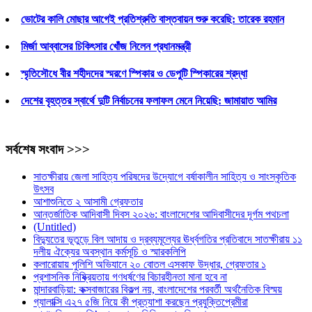
ভোটের কালি মোছার আগেই প্রতিশ্রুতি বাস্তবায়ন শুরু করেছি: তারেক রহমান
মির্জা আব্বাসের চিকিৎসার খোঁজ নিলেন প্রধানমন্ত্রী
স্মৃতিসৌধে বীর শহীদদের স্মরণে স্পিকার ও ডেপুটি স্পিকারের শ্রদ্ধা
দেশের বৃহত্তর স্বার্থে দুটি নির্বাচনের ফলাফল মেনে নিয়েছি: জামায়াত আমির
সর্বশেষ সংবাদ >>>
সাতক্ষীরায় জেলা সাহিত্য পরিষদের উদ্যোগে বর্ষাকালীন সাহিত্য ও সাংস্কৃতিক
উৎসব
আশাশুনিতে ২ আসামী গ্রেফতার
আন্তর্জাতিক আদিবাসী দিবস ২০২৬: বাংলাদেশের আদিবাসীদের দূর্গম পথচলা
(Untitled)
বিদ্যুতের ভূতুড়ে বিল আদায় ও দ্রব্যমূল্যের ঊর্ধ্বগতির প্রতিবাদে সাতক্ষীরায় ১১
দলীয় ঐক্যের অবস্থান কর্মসূচি ও স্মারকলিপি
কলারোয়ায় পুলিশি অভিযানে ২০ বোতল এসকাফ উদ্ধার, গ্রেফতার ১
প্রশাসনিক নিষ্ক্রিয়তায় গণধর্ষণের বিচারহীনতা মানা হবে না
মান্দারবাড়িয়া: কক্সবাজারের বিকল্প নয়, বাংলাদেশের পরবর্তী অর্থনৈতিক বিস্ময়
গ্যালাক্সি এ২৭ ৫জি নিয়ে কী প্রত্যাশা করছেন প্রযুক্তিপ্রেমীরা