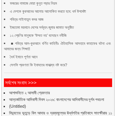
ফজরের নামাজে দোয়া কুনুত পড়ার নিয়ম
এ দেশকে কুরআনের আলোয় আলোকিত করতে হবে: ধর্ম উপদেষ্টা
পবিত্র লাইলাতুল কদর আজ
ইজতেমা ময়দানে দেশের সর্ববৃহৎ জুমার জামাত অনুষ্ঠিত
১২ শ্রেণির মানুষকে ‘উম্মত নয়’ বলেছেন নবীজি
■ পবিত্র আল-কুরআনে বর্ণিত কাহিনীঃ ঐতিহাসিক আসহাবে কাহাফের ঘটনা এবং
আমাদের জন্য শিক্ষা!!
ধৈর্য ইমানে পূর্ণতা আনে
সেলফি প্রবণতা কি ইবাদতের মাহাত্ম্য নষ্ট করে?
সর্বশেষ সংবাদ >>>
আশাশুনিতে ২ আসামী গ্রেফতার
আন্তর্জাতিক আদিবাসী দিবস ২০২৬: বাংলাদেশের আদিবাসীদের দূর্গম পথচলা
(Untitled)
বিদ্যুতের ভূতুড়ে বিল আদায় ও দ্রব্যমূল্যের ঊর্ধ্বগতির প্রতিবাদে সাতক্ষীরায় ১১