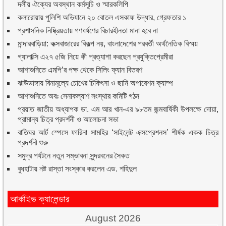
দলীয় ঐক্যের অবস্থান কর্মসূচি ও স্মারকলিপি
কলারোয়ায় পুলিশি অভিযানে ২০ বোতল এসকাফ উদ্ধার, গ্রেফতার ১
প্রশাসনিক নিষ্ক্রিয়তায় গণধর্ষণের বিচারহীনতা মানা হবে না
মান্দারবাড়িয়া: কক্সবাজারের বিকল্প নয়, বাংলাদেশের পরবর্তী অর্থনৈতিক বিস্ময়
গ্যালাক্সি এ২৭ ৫জি নিয়ে কী প্রত্যাশা করছেন প্রযুক্তিপ্রেমীরা
আশাশুনিতে এমপি’র পক্ষ থেকে সিলিং ফ্যান বিতরণ
ঝাউডাঙ্গায় বিনামূল্যে চোখের চিকিৎসা ও ছানি অপারেশন ক্যাম্প
আশাশুনিতে অবঃ সেনাকল্যাণ সংস্থার কমিটি গঠন
প্রয়াত জাতীয় অধ্যাপক ডা. এম আর খান-এর ৯৮তম জন্মবার্ষিকী উপলক্ষে দোয়া,
প্রামান্য চিত্র প্রদর্শনী ও আলোচনা সভা
বাতিঘর আর্ট স্পেসে ফারিনা সামহির ‘সাইলেন্ট এক্সপ্রেশনস’ শীর্ষক একক চিত্র
প্রদর্শনী শুরু
সমুদ্র পর্যটনে নতুন সম্ভাবনা সুন্দরবনের সৈকত
বুধহাটায় নষ্ট রাস্তা সংস্কার করলেন এড. শহিদুল
আর্কাইভ ক্যালেন্ডার
August 2026